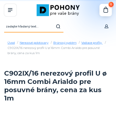
0
Úvod
Nerezové polotovary
Bránový systém
Vodiace profily
C902IX/16 nerezový profil U ø 16mm Combi Arialdo pre posuvné
brány, cena za kus 1m
C902IX/16 nerezový profil U ø
16mm Combi Arialdo pre
posuvné brány, cena za kus
1m