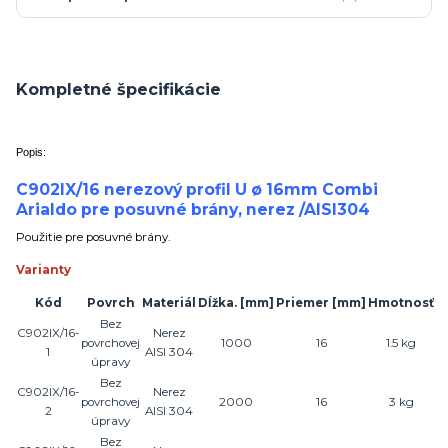
Kompletné špecifikácie
Popis:
C902IX/16 nerezový profil U ø 16mm Combi
Arialdo pre posuvné brány, nerez /AISI304
Použitie pre posuvné brány.
Varianty
Kód
Povrch
Materiál
Dĺžka.
[mm]
Priemer
[mm]
Hmotnosť
Bez
C902IX/16-
Nerez
povrchovej
1000
16
1.5 kg
1
AISI 304
úpravy
Bez
C902IX/16-
Nerez
povrchovej
2000
16
3 kg
2
AISI 304
úpravy
Bez