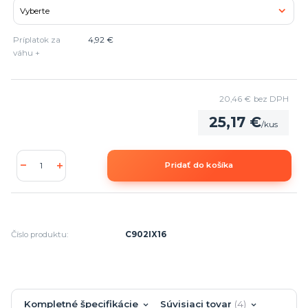
Príplatok za
4,92 €
váhu +
20,46 €
bez DPH
25,17 €
/
kus
Pridať do košíka
Číslo produktu:
C902IX16
Kompletné špecifikácie
Súvisiaci tovar
4