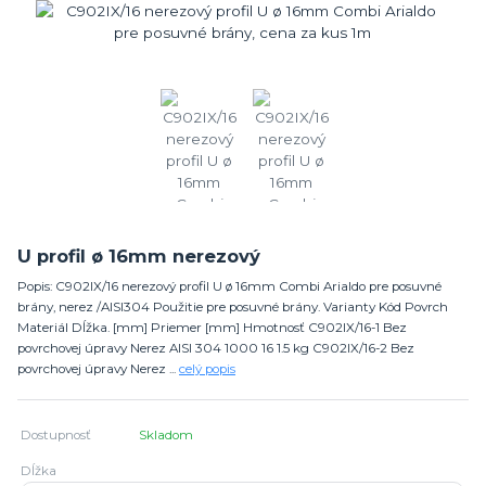
U profil ø 16mm nerezový
Popis: C902IX/16 nerezový profil U ø 16mm Combi Arialdo pre posuvné
brány, nerez /AISI304 Použitie pre posuvné brány. Varianty Kód Povrch
Materiál Dĺžka. [mm] Priemer [mm] Hmotnosť C902IX/16-1 Bez
povrchovej úpravy Nerez AISI 304 1000 16 1.5 kg C902IX/16-2 Bez
povrchovej úpravy Nerez ...
celý popis
Dostupnosť
Skladom
Dĺžka