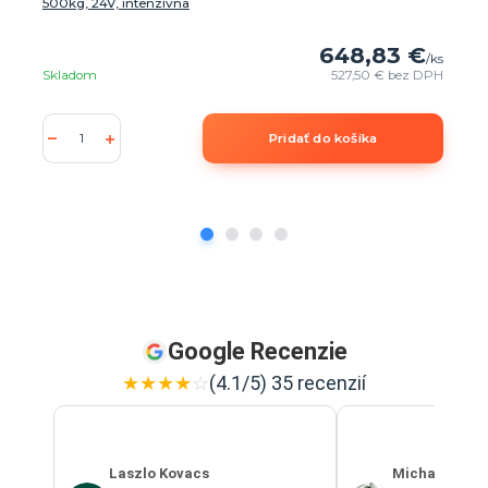
500kg, 24V, intenzívna
648,83 €
/
ks
Skladom
527,50 €
bez DPH
Pridať do košíka
Google Recenzie
★
★
★
★
☆
(4.1/5) 35 recenzií
Laszlo Kovacs
Michal Szab