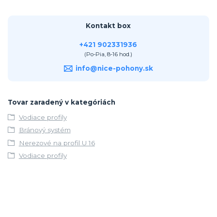
Kontakt box
+421 902331936
(Po-Pia, 8-16 hod.)
info@nice-pohony.sk
Tovar zaradený v kategóriách
Vodiace profily
Bránový systém
Nerezové na profil U 16
Vodiace profily