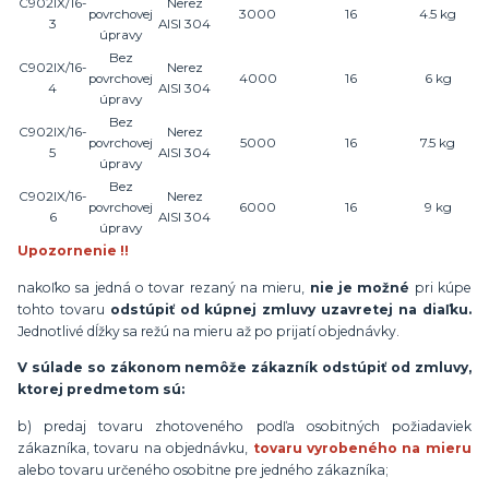
C902IX/16-
Nerez
povrchovej
3000
16
4.5 kg
3
AISI 304
úpravy
Bez
C902IX/16-
Nerez
povrchovej
4000
16
6 kg
4
AISI 304
úpravy
Bez
C902IX/16-
Nerez
povrchovej
5000
16
7.5 kg
5
AISI 304
úpravy
Bez
C902IX/16-
Nerez
povrchovej
6000
16
9 kg
6
AISI 304
úpravy
Upozornenie !!
nakoľko sa jedná o tovar rezaný na mieru,
nie je možné
pri kúpe
tohto tovaru
odstúpiť od kúpnej zmluvy uzavretej na diaľku.
Jednotlivé dĺžky sa režú na mieru až po prijatí objednávky.
V súlade so zákonom nemôže zákazník odstúpiť od zmluvy,
ktorej predmetom sú:
b) predaj tovaru zhotoveného podľa osobitných požiadaviek
zákazníka, tovaru na objednávku,
tovaru vyrobeného na mieru
alebo tovaru určeného osobitne pre jedného zákazníka;