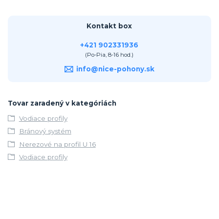
Kontakt box
+421 902331936
(Po-Pia, 8-16 hod.)
info@nice-pohony.sk
Tovar zaradený v kategóriách
Vodiace profily
Bránový systém
Nerezové na profil U 16
Vodiace profily