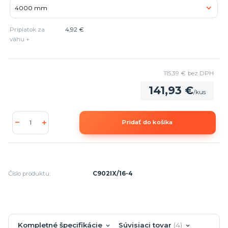
Príplatok za
4,92 €
váhu +
115,39 €
bez DPH
141,93 €
/
kus
Pridať do košíka
Číslo produktu:
C902IX/16-4
Kompletné špecifikácie
Súvisiaci tovar
4