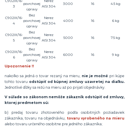
C902IX/16-
Nerez
povrchovej
3000
16
4.5 kg
3
AISI 304
úpravy
Bez
C902IX/16-
Nerez
povrchovej
4000
16
6 kg
4
AISI 304
úpravy
Bez
C902IX/16-
Nerez
povrchovej
5000
16
7.5 kg
5
AISI 304
úpravy
Bez
C902IX/16-
Nerez
povrchovej
6000
16
9 kg
6
AISI 304
úpravy
Upozornenie !!
nakoľko sa jedná o tovar rezaný na mieru,
nie je možné
pri kúpe
tohto tovaru
odstúpiť od kúpnej zmluvy uzavretej na diaľku.
Jednotlivé dĺžky sa režú na mieru až po prijatí objednávky.
V súlade so zákonom nemôže zákazník odstúpiť od zmluvy,
ktorej predmetom sú:
b) predaj tovaru zhotoveného podľa osobitných požiadaviek
zákazníka, tovaru na objednávku,
tovaru vyrobeného na mieru
alebo tovaru určeného osobitne pre jedného zákazníka;