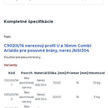
Kompletné špecifikácie
Popis:
C902IX/16 nerezový profil U ø 16mm Combi
Arialdo pre posuvné brány, nerez /AISI304
Použitie pre posuvné brány.
Varianty
Kód
Povrch
Materiál
Dĺžka.
[mm]
Priemer
[mm]
Hmotnosť
Bez
C902IX/16-
Nerez
povrchovej
1000
16
1.5 kg
1
AISI 304
úpravy
Bez
C902IX/16-
Nerez
povrchovej
2000
16
3 kg
2
AISI 304
úpravy
Bez