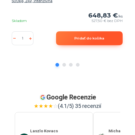
500kg, 24V, intenzívna
648,83 €
/
ks
Skladom
527,50 €
bez DPH
Pridať do košíka
Google Recenzie
★
★
★
★
☆
(4.1/5) 35 recenzií
Laszlo Kovacs
Michal Szab