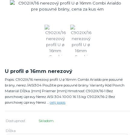
U profil ø 16mm nerezový
Popis: C902IX/16 nerezový profil U ø 16mm Combi Arialdo pre posuvné
brány, nerez /AISI304 Použitie pre posuvné brány. Varianty Kód Povrch
Materiál Dĺžka. [mm] Priemer [mm] Hmotnosť C902IX/16-1 Bez
povrchovej úpravy Nerez AISI 304 1000 16 1.5 kg C902IX/16-2 Bez
povrchovej úpravy Nerez ...
celý popis
Dostupnosť
Skladom
Dĺžka