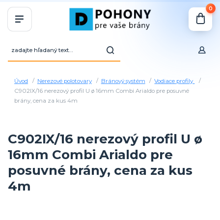
0
Úvod
Nerezové polotovary
Bránový systém
Vodiace profily
C902IX/16 nerezový profil U ø 16mm Combi Arialdo pre posuvné
brány, cena za kus 4m
C902IX/16 nerezový profil U ø
16mm Combi Arialdo pre
posuvné brány, cena za kus
4m