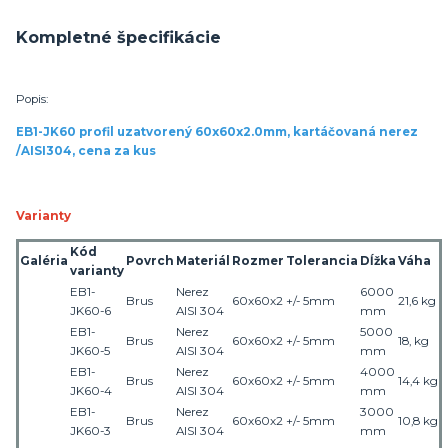
Kompletné špecifikácie
Popis:
EB1-JK60 profil uzatvorený 60x60x2.0mm, kartáčovaná nerez
/AISI304, cena za kus
Varianty
Kód
Galéria
Povrch
Materiál
Rozmer
Tolerancia
Dĺžka
Váha
varianty
EB1-
Nerez
6000
Brus
60x60x2
+/- 5mm
21,
6
kg
JK60-6
AISI 304
mm
EB1-
Nerez
5000
Brus
60x60x2
+/- 5mm
18, kg
JK60-5
AISI 304
mm
EB1-
Nerez
4000
Brus
60x60x2
+/- 5mm
14,
4
kg
JK60-4
AISI 304
mm
EB1-
Nerez
3000
Brus
60x60x2
+/- 5mm
10,
8
kg
JK60-3
AISI 304
mm