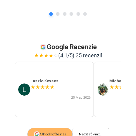
Google Recenzie
★
★
★
★
☆
(4.1/5) 35 recenzií
Laszlo Kovacs
Michal Szab
★
★
★
★
★
★
★
★
★
★
25 May 2026
Ohodnoťte nás
Načítať viac...