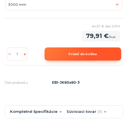
64,97 €
bez DPH
79,91 €
/
kus
Pridať do košíka
Číslo produktu:
EB1-JK60x60-3
Kompletné špecifikácie
Súvisiaci tovar
6