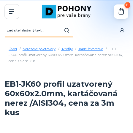
0
Úvod
Nerezové polotovary
Profily
Jakle štvorcové
EB1-
JK60 profil uzatvorený 60x60x2.0mm, kartáčovaná nerez /AISI304,
cena za 3m kus
EB1-JK60 profil uzatvorený
60x60x2.0mm, kartáčovaná
nerez /AISI304, cena za 3m
kus