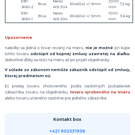
EB1-
Nerez
2000
Brus
60x60x2
+/- 5mm
7,
2
kg
JK60-2
AISI 304
mm
EB1-
Nerez
1000
Brus
60x60x2
+/- 5mm
3,
6
kg
JK60-1
AISI 304
mm
Upozornenie
nakoľko sa jedná o tovar rezaný na mieru,
nie je možné
pri kúpe
tohto tovaru
odstúpiť od kúpnej zmluvy uzavretej na diaľku.
Jednotlivé dĺžky sa režú na mieru až po prijatí objednávky.
V súlade so zákonom nemôže zákazník odstúpiť od zmluvy,
ktorej predmetom sú:
b) predaj tovaru zhotoveného podľa osobitných požiadaviek
zákazníka, tovaru na objednávku,
tovaru vyrobeného na mieru
alebo tovaru určeného osobitne pre jedného zákazníka;
Kontakt box
+421 902331936