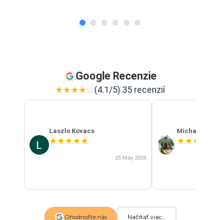
Google Recenzie
★
★
★
★
☆
(4.1/5) 35 recenzií
Laszlo Kovacs
Michal Szab
★
★
★
★
★
★
★
★
★
★
25 May 2026
Ohodnoťte nás
Načítať viac...