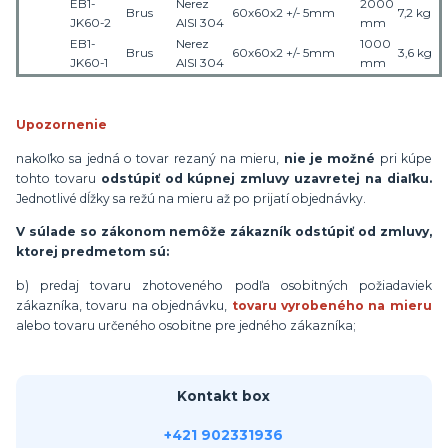
EB1-
Nerez
2000
Brus
60x60x2
+/- 5mm
7,
2
kg
JK60-2
AISI 304
mm
EB1-
Nerez
1000
Brus
60x60x2
+/- 5mm
3,
6
kg
JK60-1
AISI 304
mm
Upozornenie
nakoľko sa jedná o tovar rezaný na mieru,
nie je možné
pri kúpe
tohto tovaru
odstúpiť od kúpnej zmluvy uzavretej na diaľku.
Jednotlivé dĺžky sa režú na mieru až po prijatí objednávky.
V súlade so zákonom nemôže zákazník odstúpiť od zmluvy,
ktorej predmetom sú:
b) predaj tovaru zhotoveného podľa osobitných požiadaviek
zákazníka, tovaru na objednávku,
tovaru vyrobeného na mieru
alebo tovaru určeného osobitne pre jedného zákazníka;
Kontakt box
+421 902331936