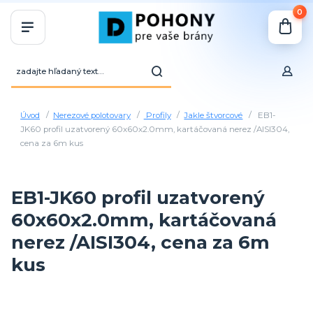
0
Úvod
Nerezové polotovary
Profily
Jakle štvorcové
EB1-
JK60 profil uzatvorený 60x60x2.0mm, kartáčovaná nerez /AISI304,
cena za 6m kus
EB1-JK60 profil uzatvorený
60x60x2.0mm, kartáčovaná
nerez /AISI304, cena za 6m
kus