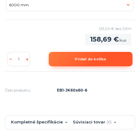
129,02 €
bez DPH
158,69 €
/
kus
Pridať do košíka
Číslo produktu:
EB1-JK60x60-6
Kompletné špecifikácie
Súvisiaci tovar
6