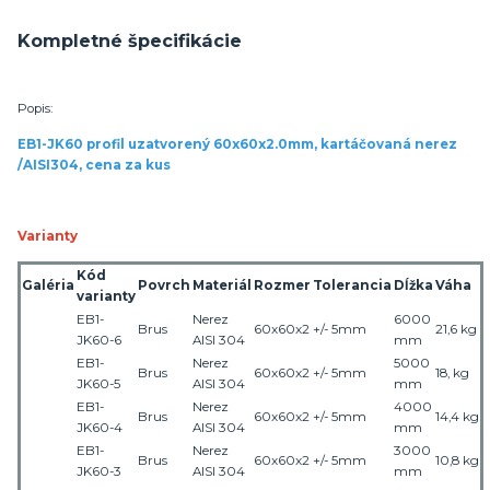
Kompletné špecifikácie
Popis:
EB1-JK60 profil uzatvorený 60x60x2.0mm, kartáčovaná nerez
/AISI304, cena za kus
Varianty
Kód
Galéria
Povrch
Materiál
Rozmer
Tolerancia
Dĺžka
Váha
varianty
EB1-
Nerez
6000
Brus
60x60x2
+/- 5mm
21,
6
kg
JK60-6
AISI 304
mm
EB1-
Nerez
5000
Brus
60x60x2
+/- 5mm
18, kg
JK60-5
AISI 304
mm
EB1-
Nerez
4000
Brus
60x60x2
+/- 5mm
14,
4
kg
JK60-4
AISI 304
mm
EB1-
Nerez
3000
Brus
60x60x2
+/- 5mm
10,
8
kg
JK60-3
AISI 304
mm