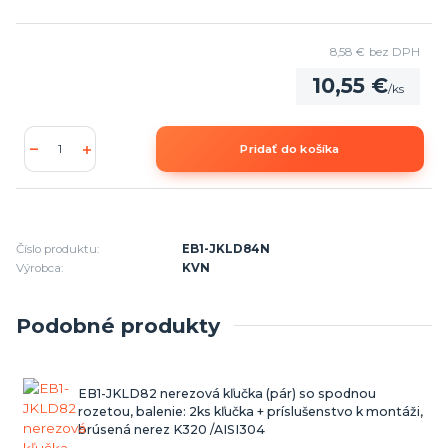
8,58 €
bez DPH
10,55 €
/
ks
Pridať do košíka
Číslo produktu:
EB1-JKLD84N
Výrobca:
KVN
Podobné produkty
EB1-JKLD82 nerezová kľučka (pár) so spodnou
rozetou, balenie: 2ks kľučka + príslušenstvo k montáži,
brúsená nerez K320 /AISI304