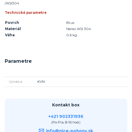
/AISI304
Technické parametre
Povrch
Brus
Materiál
Nerez AISI 304
Váha
0.6 kg
Parametre
Výrobca
KVN
Kontakt box
+421 902331936
(Po-Pia, 8-16 hod.)
info@nice-pohony.sk