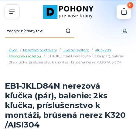
0
Úvod
Nerezové polotovary
Dverový systém
Kľučky so
štvorcovou rozetou
EB1-JKLD84N nerezová kľučka (pár), balenie:
2ks kľučka, príslušenstvo k montáži, brúsená nerez K320 /AISI304
EB1-JKLD84N nerezová
kľučka (pár), balenie: 2ks
kľučka, príslušenstvo k
montáži, brúsená nerez K320
/AISI304