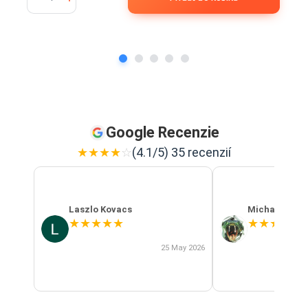
Google Recenzie
★
★
★
★
☆
(4.1/5) 35 recenzií
Laszlo Kovacs
Michal Szab
★
★
★
★
★
★
★
★
★
★
25 May 2026