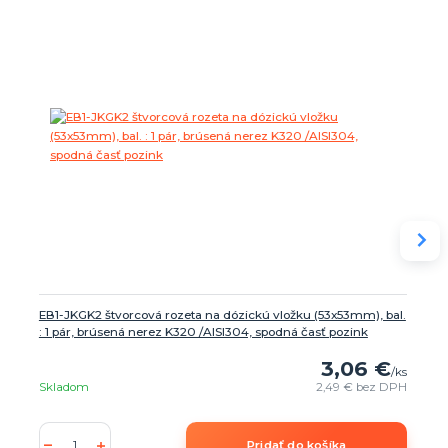
EB1-JKGK2 štvorcová rozeta na dózickú vložku (53x53mm), bal.
: 1 pár, brúsená nerez K320 /AISI304, spodná časť pozink
3,06 €
/
ks
Skladom
2,49 €
bez DPH
Pridať do košíka