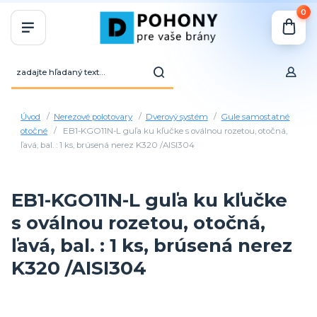
0
Úvod
Nerezové polotovary
Dverový systém
Gule samostatné
otočné
EB1-KGO11N-L guľa ku kľučke s oválnou rozetou, otočná,
ľavá, bal. : 1 ks, brúsená nerez K320 /AISI304
EB1-KGO11N-L guľa ku kľučke
s oválnou rozetou, otočná,
ľavá, bal. : 1 ks, brúsená nerez
K320 /AISI304