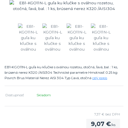
EB1-KGO11N-L guľa ku kľučke s oválnou rozetou, otočná, ľavá, bal. : 1 ks,
brúsená nerez K320 /AISI304 Technické parametre Hmotnosť 0.25 kg
Povrch Brus Materiál Nerez AISI 304 Typ Ľavá, otočná
celý popis
Dostupnosť
Skladom
7,37 €
bez DPH
9,07 €
/
ks