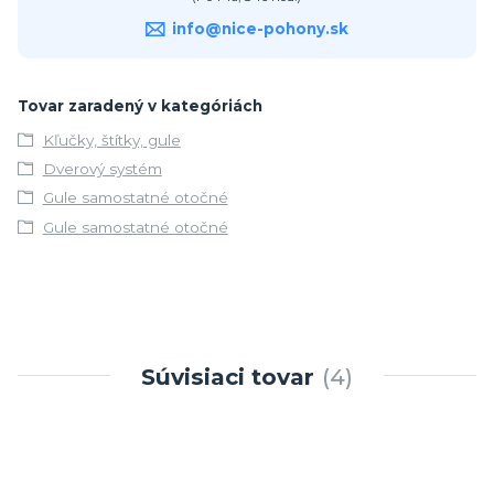
info@nice-pohony.sk
Tovar zaradený v kategóriách
Kľučky, štítky, gule
Dverový systém
Gule samostatné otočné
Gule samostatné otočné
Súvisiaci tovar
4