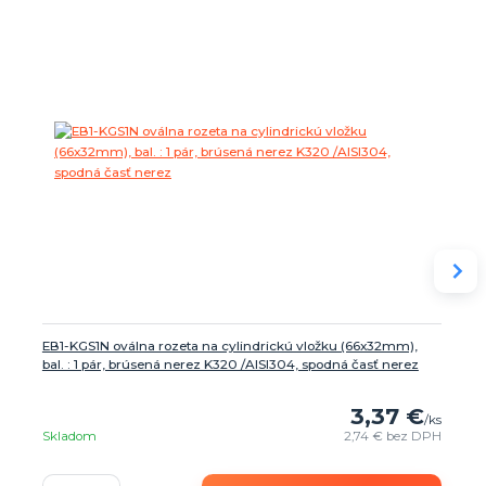
EB1-KGS1N oválna rozeta na cylindrickú vložku (66x32mm),
bal. : 1 pár, brúsená nerez K320 /AISI304, spodná časť nerez
3,37 €
/
ks
Skladom
2,74 €
bez DPH