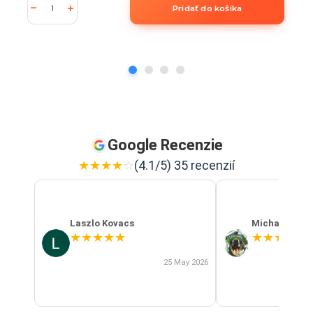
Pridať do košíka
Google Recenzie
★
★
★
★
☆
(4.1/5) 35 recenzií
Laszlo Kovacs
Michal Szab
★
★
★
★
★
★
★
★
★
★
25 May 2026