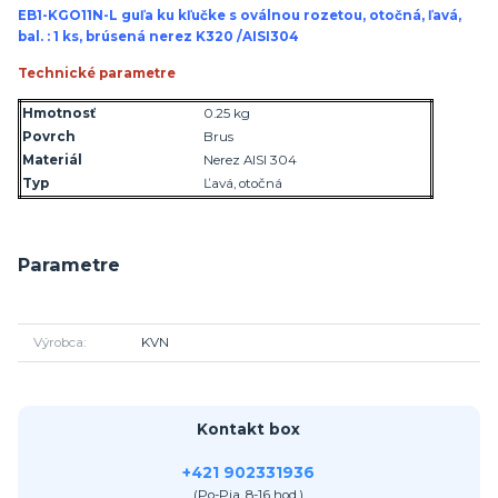
EB1-KGO11N-L guľa ku kľučke s oválnou rozetou, otočná, ľavá,
bal. : 1 ks, brúsená nerez K320 /AISI304
Technické parametre
Hmotnosť
0.25 kg
Povrch
Brus
Materiál
Nerez AISI 304
Typ
Ľavá, otočná
Parametre
Výrobca
KVN
Kontakt box
+421 902331936
(Po-Pia, 8-16 hod.)