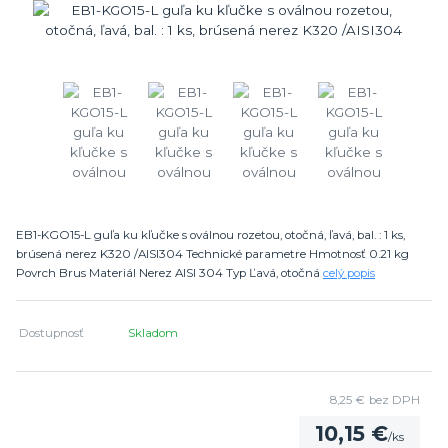
EB1-KGO15-L guľa ku kľučke s oválnou rozetou, otočná, ľavá, bal. : 1 ks,
brúsená nerez K320 /AISI304 Technické parametre Hmotnosť 0.21 kg
Povrch Brus Materiál Nerez AISI 304 Typ Ľavá, otočná
celý popis
Dostupnosť
Skladom
8,25 €
bez DPH
10,15 €
/
ks