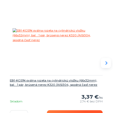
EB1-KGS1N oválna rozeta na cylindrickú vložku (66x32mm),
bal. : 1 pár, brúsená nerez K320 /AISI304, spodná časť nerez
3,37 €
/
ks
Skladom
2,74 €
bez DPH