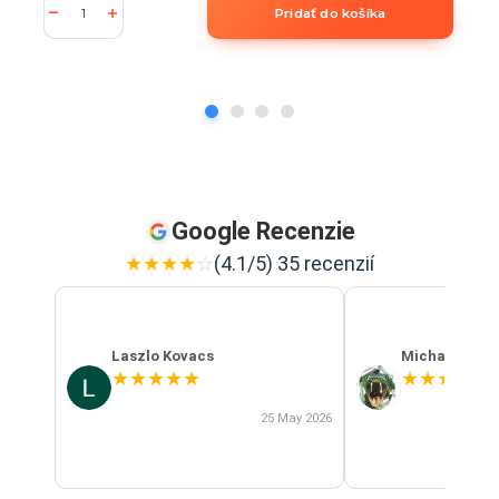
Pridať do košíka
Google Recenzie
★
★
★
★
☆
(4.1/5) 35 recenzií
Laszlo Kovacs
Michal Szab
★
★
★
★
★
★
★
★
★
★
25 May 2026