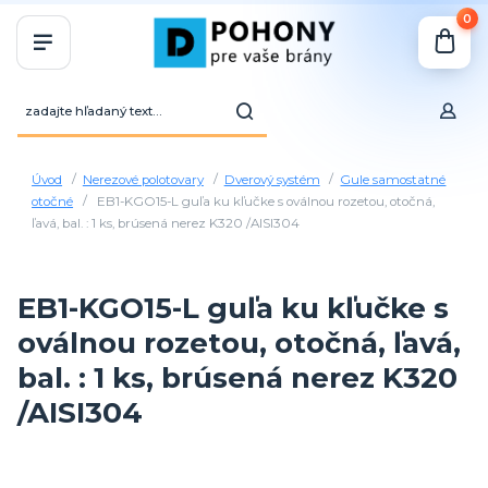
0
Úvod
Nerezové polotovary
Dverový systém
Gule samostatné
otočné
EB1-KGO15-L guľa ku kľučke s oválnou rozetou, otočná,
ľavá, bal. : 1 ks, brúsená nerez K320 /AISI304
EB1-KGO15-L guľa ku kľučke s
oválnou rozetou, otočná, ľavá,
bal. : 1 ks, brúsená nerez K320
/AISI304