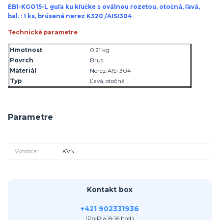
EB1-KGO15-L guľa ku kľučke s oválnou rozetou, otočná, ľavá,
bal. : 1 ks, brúsená nerez K320 /AISI304
Technické parametre
Hmotnosť
0.21 kg
Povrch
Brus
Materiál
Nerez AISI 304
Typ
Ľavá, otočná
Parametre
Výrobca
KVN
Kontakt box
+421 902331936
(Po-Pia, 8-16 hod.)