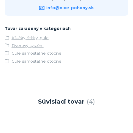
info@nice-pohony.sk
Tovar zaradený v kategóriách
Kľučky, štítky, gule
Dverový systém
Gule samostatné otočné
Gule samostatné otočné
Súvisiaci tovar
4