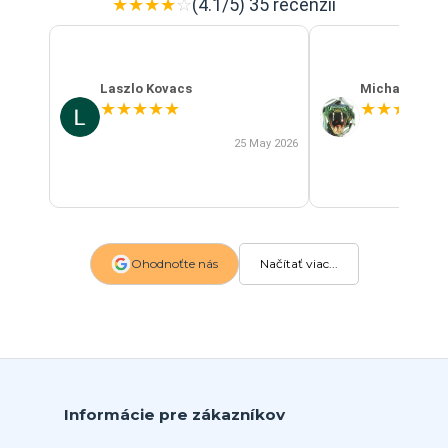
★
★
★
★
☆
(4.1/5) 35 recenzií
Laszlo Kovacs
Michal Szab
★
★
★
★
★
★
★
★
★
★
25 May 2026
Ohodnoťte nás
Načítať viac...
Informácie pre zákazníkov