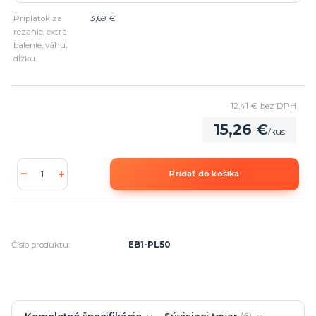
Príplatok za
3,69 €
rezanie, extra
balenie, váhu,
dĺžku.
12,41 €
bez DPH
15,26 €
/
kus
Pridať do košíka
Číslo produktu:
EB1-PL50
Kompletné špecifikácie
Súvisiaci tovar
6