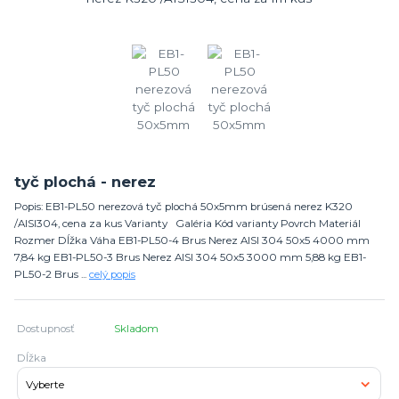
tyč plochá - nerez
Popis: EB1-PL50 nerezová tyč plochá 50x5mm brúsená nerez K320
/AISI304, cena za kus Varianty Galéria Kód varianty Povrch Materiál
Rozmer Dĺžka Váha EB1-PL50-4 Brus Nerez AISI 304 50x5 4000 mm
7,84 kg EB1-PL50-3 Brus Nerez AISI 304 50x5 3000 mm 5,88 kg EB1-
PL50-2 Brus ...
celý popis
Dostupnosť
Skladom
Dĺžka