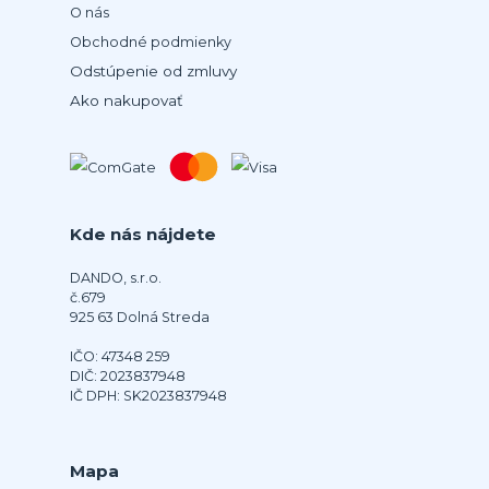
O nás
Obchodné podmienky
Odstúpenie od zmluvy
Ako nakupovať
Kde nás nájdete
DANDO, s.r.o.
č.679
925 63 Dolná Streda
IČO: 47348 259
DIČ: 2023837948
IČ DPH: SK2023837948
Mapa