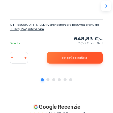
KIT-Robus500 HI-SPEED rýchly pohon pre posuvnú bránu do
500kg, 24V, intenzívna
648,83 €
/
ks
Skladom
527,50 €
bez DPH
Pridať do košíka
Google Recenzie