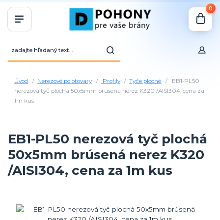
0
Úvod
Nerezové polotovary
Profily
Tyče ploché
EB1-PL50
nerezová tyč plochá 50x5mm brúsená nerez K320 /AISI304, cena za
1m kus
EB1-PL50 nerezová tyč plochá
50x5mm brúsená nerez K320
/AISI304, cena za 1m kus