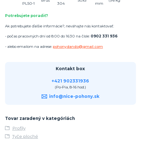
Brus
50x5
1,
96
kg
PL50-1
304
mm
Potrebujete poradiť?
Ak potrebujete ďalšie informácie?, neváhajte nás kontaktovať:
- počas pracovných dní od 8:00 do 16:30 na čísle:
0902 331 936
- alebo emailom na adrese:
pohonydando@gmail.com
Kontakt box
+421 902331936
(Po-Pia, 8-16 hod.)
info@nice-pohony.sk
Tovar zaradený v kategóriách
Profily
Tyče ploché