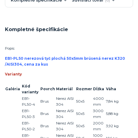
Kompletné špecifikácie
Popis:
EB1-PL50 nerezová tyč plochá 50x5mm brúsená nerez K320
/AISI304, cena za kus
Varianty
Kód
Galéria
Povrch
Materiál
Rozmer
Dĺžka
Váha
varianty
EB1-
Nerez AISI
4000
Brus
50x5
7,
84
kg
PL50-4
304
mm
EB1-
Nerez AISI
3000
Brus
50x5
5,
88
kg
PL50-3
304
mm
EB1-
Nerez AISI
2000
Brus
50x5
3,
92
kg
PL50-2
304
mm
EB1-
Nerez AISI
1000