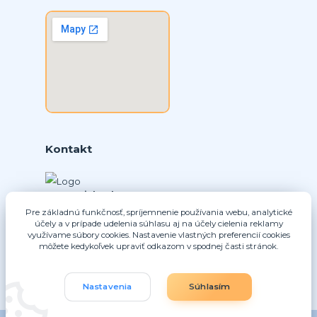
Kontakt
Ing. Daniel Doboš
+421 902331936
Pre základnú funkčnosť, spríjemnenie používania webu, analytické
účely a v prípade udelenia súhlasu aj na účely cielenia reklamy
(Po-Pia, 8-16 hod.)
využívame súbory cookies. Nastavenie vlastných preferencií cookies
môžete kedykoľvek upraviť odkazom v spodnej časti stránok.
info@nice-pohony.sk
Nastavenia
Súhlasím