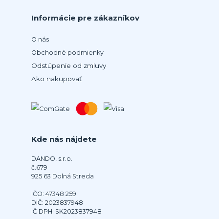
Informácie pre zákazníkov
O nás
Obchodné podmienky
Odstúpenie od zmluvy
Ako nakupovať
Kde nás nájdete
DANDO, s.r.o.
č.679
925 63 Dolná Streda
IČO: 47348 259
DIČ: 2023837948
IČ DPH: SK2023837948