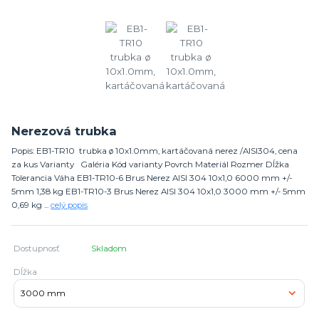
Nerezová trubka
Popis: EB1-TR10 trubka ø 10x1.0mm, kartáčovaná nerez /AISI304, cena
za kus Varianty Galéria Kód varianty Povrch Materiál Rozmer Dĺžka
Tolerancia Váha EB1-TR10-6 Brus Nerez AISI 304 10x1,0 6000 mm +/-
5mm 1,38 kg EB1-TR10-3 Brus Nerez AISI 304 10x1,0 3000 mm +/- 5mm
0,69 kg ...
celý popis
Dostupnosť
Skladom
Dĺžka