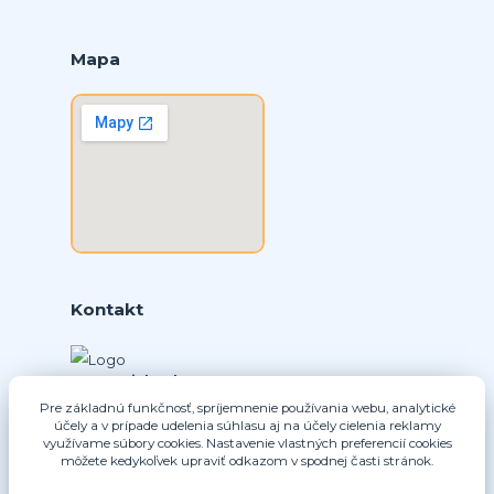
Mapa
Kontakt
Ing. Daniel Doboš
+421 902331936
Pre základnú funkčnosť, spríjemnenie používania webu, analytické
(Po-Pia, 8-16 hod.)
účely a v prípade udelenia súhlasu aj na účely cielenia reklamy
využívame súbory cookies. Nastavenie vlastných preferencií cookies
môžete kedykoľvek upraviť odkazom v spodnej časti stránok.
info@nice-pohony.sk