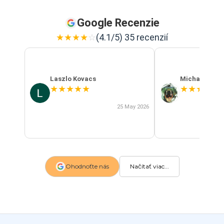
Google Recenzie
★
★
★
★
☆
(4.1/5) 35 recenzií
Laszlo Kovacs
Michal Szab
★
★
★
★
★
★
★
★
★
★
25 May 2026
Ohodnoťte nás
Načítať viac...