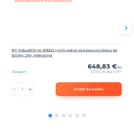
KIT-Robus500 HI-SPEED rýchly pohon pre posuvnú bránu do
500kg, 24V, intenzívna
648,83 €
/
ks
Skladom
527,50 €
bez DPH
Pridať do košíka