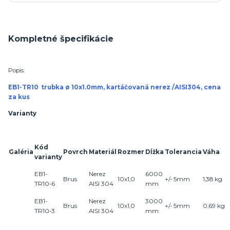
Kompletné špecifikácie
Popis:
EB1-TR10 trubka ø 10x1.0mm, kartáčovaná nerez /AISI304, cena
za kus
Varianty
Kód
Galéria
Povrch
Materiál
Rozmer
Dĺžka
Tolerancia
Váha
varianty
EB1-
Nerez
6000
Brus
10x1,0
+/- 5mm
1,
38
kg
TR10-6
AISI 304
mm
EB1-
Nerez
3000
Brus
10x1,0
+/- 5mm
0,
69
kg
TR10-3
AISI 304
mm