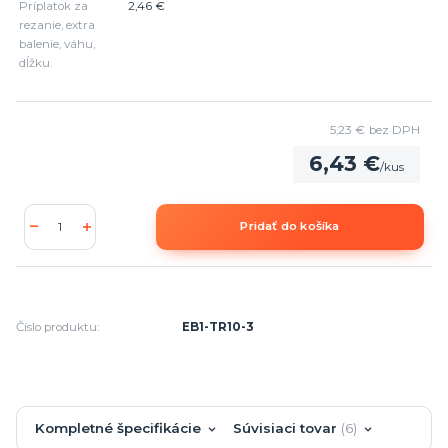
Príplatok za
2,46 €
rezanie, extra
balenie, váhu,
dĺžku.
5,23 €
bez DPH
6,43 €
/
kus
Pridať do košíka
Číslo produktu:
EB1-TR10-3
Kompletné špecifikácie
Súvisiaci tovar
6