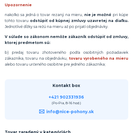
Upozornenie
nakoľko sa jedná o tovar rezaný na mieru,
nie je možné
pri kúpe
tohto tovaru
odstúpiť od kúpnej zmluvy uzavretej na diaľku.
Jednotlivé dĺžky sa režú na mieru až po prijatí objednávky.
V súlade so zákonom nemôže zákazník odstúpiť od zmluvy,
ktorej predmetom sú:
b) predaj tovaru zhotoveného podľa osobitných požiadaviek
zákazníka, tovaru na objednávku,
tovaru vyrobeného na mieru
alebo tovaru určeného osobitne pre jedného zákazníka;
Kontakt box
+421 902331936
(Po-Pia, 8-16 hod.)
info@nice-pohony.sk
Tovar zaradený v kategóriách