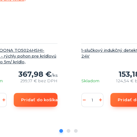
TOONA TO5024HSHI-
1-slučkový indukčný detek
 rýchly pohon pre krídlovú
24V
o 5m/ krídlo,
367,98 €
153,1
/
ks
om
299,17 €
bez DPH
Skladom
124,54 €
Pridať do košíka
Pridať d