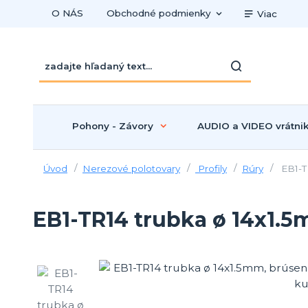
O NÁS
Obchodné podmienky
Viac
Pohony - Závory
AUDIO a VIDEO vrátni
Úvod
Nerezové polotovary
Profily
Rúry
EB1-T
EB1-TR14 trubka ø 14x1.5