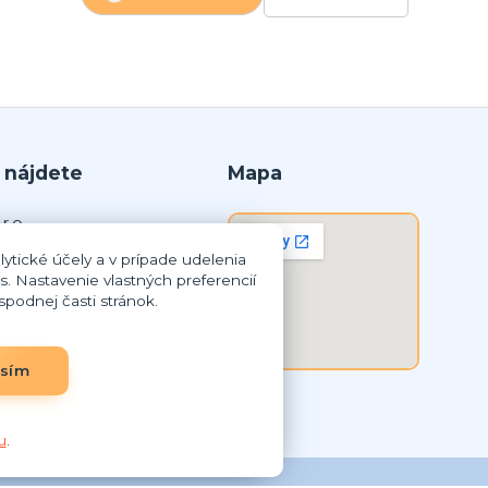
 nájdete
Mapa
r.o.
ytické účely a v prípade udelenia
lná Streda
s. Nastavenie vlastných preferencií
podnej časti stránok.
8 259
3837948
SK2023837948
asím
u
.