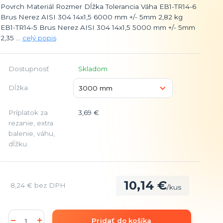
Povrch Materiál Rozmer Dĺžka Tolerancia Váha EB1-TR14-6
Brus Nerez AISI 304 14x1,5 6000 mm +/- 5mm 2,82 kg
EB1-TR14-5 Brus Nerez AISI 304 14x1,5 5000 mm +/- 5mm
2,35 ...
celý popis
Dostupnosť
Skladom
Dĺžka
Príplatok za
3,69 €
rezanie, extra
balenie, váhu,
dĺžku.
10,14 €
8,24 €
bez DPH
/
kus
Pridať do košíka