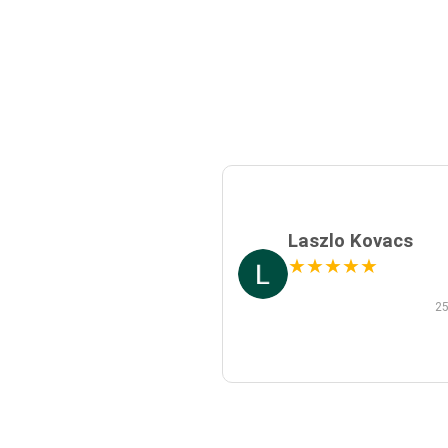
Laszlo Kovacs
★
★
★
★
★
25