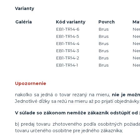
Varianty
Galéria
Kód varianty
Povrch
Mat
EB1-TR14-6
Brus
Ner
EB1-TR14-5
Brus
Ner
EB1-TR14-4
Brus
Ner
EB1-TR14-3
Brus
Ner
EB1-TR14-2
Brus
Ner
EB1-TR14-1
Brus
Ner
Upozornenie
nakoľko sa jedná o tovar rezaný na mieru,
nie je mož
Jednotlivé dĺžky sa režú na mieru až po prijatí objednávky
V súlade so zákonom nemôže zákazník odstúpiť od 
b) predaj tovaru zhotoveného podľa osobitných požiada
tovaru určeného osobitne pre jedného zákazníka;