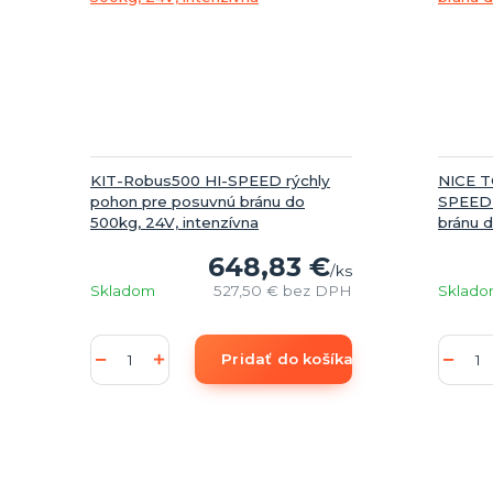
KIT-Robus500 HI-SPEED rýchly
NICE 
pohon pre posuvnú bránu do
SPEED -
500kg, 24V, intenzívna
bránu d
648,83 €
/
ks
Skladom
527,50 €
bez DPH
Sklad
Pridať do košíka