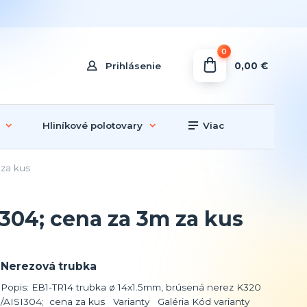
0
0,00 €
Prihlásenie
Hliníkové polotovary
Viac
 za kus
304; cena za 3m za kus
Nerezová trubka
Popis: EB1-TR14 trubka ø 14x1.5mm, brúsená nerez K320
/AISI304; cena za kus Varianty Galéria Kód varianty