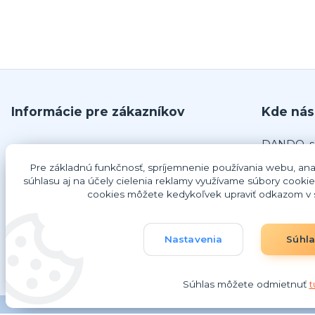
Informácie pre zákazníkov
Kde nás
DANDO, s.
O nás
č.679
Pre základnú funkčnosť, spríjemnenie používania webu, anal
Obchodné podmienky
925 63 Do
súhlasu aj na účely cielenia reklamy využívame súbory cookie
Odstúpenie od zmluvy
cookies môžete kedykoľvek upraviť odkazom v s
IČO: 4734
Ako nakupovať
DIČ: 202
IČ DPH: 
Nastavenia
Súhl
Súhlas môžete odmietnuť
t