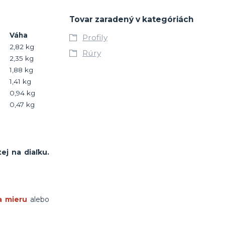
Tovar zaradený v kategóriách
Váha
Profily
2,
82
kg
Rúry
2,
35
kg
1,
88
kg
1,
41
kg
0,
94
kg
0,
47
kg
ej na diaľku.
a mieru
alebo