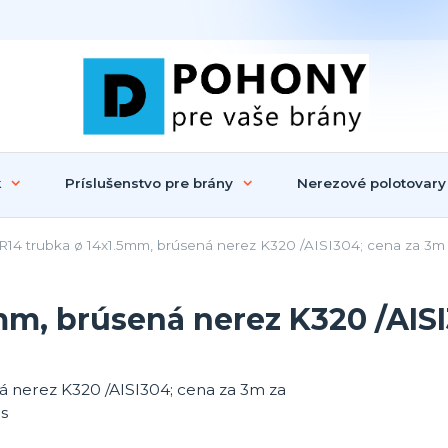
k
Príslušenstvo pre brány
Nerezové polotovary
R14 trubka ø 14x1.5mm, brúsená nerez K320 /AISI304; cena za 3m
mm, brúsená nerez K320 /AISI