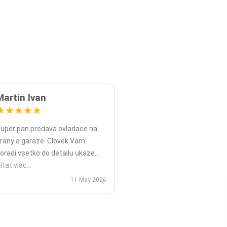
Martin Ivan
★
★
★
★
★
uper pan predava ovladace na
rany a garaze. Clovek Vam
oradi vsetko do detailu ukaze
opripade nadstavy priamo na
ítať viac...
ieste a ked uz nahodou to nejde
11 May 2026
ko v mojom pripade zavolali sme
polu videohor a priamo pomohol
 nadstavenim. Za mna je tento
an jednicka vo svojom obore.