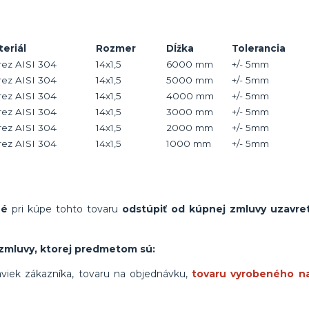
eriál
Rozmer
Dĺžka
Tolerancia
ez AISI 304
14x1,5
6000 mm
+/- 5mm
ez AISI 304
14x1,5
5000 mm
+/- 5mm
ez AISI 304
14x1,5
4000 mm
+/- 5mm
ez AISI 304
14x1,5
3000 mm
+/- 5mm
ez AISI 304
14x1,5
2000 mm
+/- 5mm
ez AISI 304
14x1,5
1000 mm
+/- 5mm
né
pri kúpe tohto tovaru
odstúpiť od kúpnej zmluvy uzavret
.
zmluvy, ktorej predmetom sú:
viek zákazníka, tovaru na objednávku,
tovaru vyrobeného n