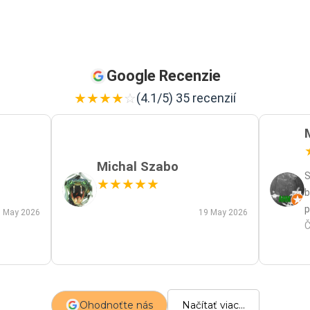
Google Recenzie
★
★
★
★
☆
(4.1/5) 35 recenzií
Michal Szabo
S
★
★
★
★
★
b
p
 May 2026
19 May 2026
p
Č
m
a
s
z
Ohodnoťte nás
Načítať viac...
p