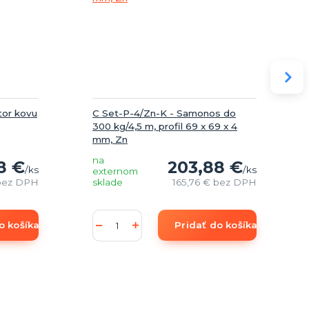
tor kovu
C Set-P-4/Zn-K - Samonos do
300 kg/4,5 m, profil 69 x 69 x 4
mm, Zn
na
8 €
203,88 €
/
ks
/
ks
externom
bez DPH
sklade
165,76 €
bez DPH
o košíka
Pridať do košíka