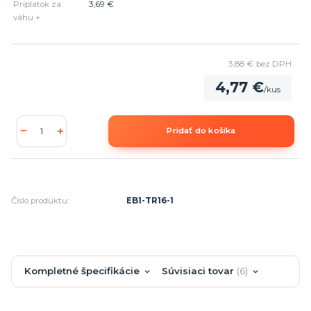
Príplatok za
3,69 €
váhu +
3,88 €
bez DPH
4,77 €
/
kus
Pridať do košíka
Číslo produktu:
EB1-TR16-1
Kompletné špecifikácie
Súvisiaci tovar
6