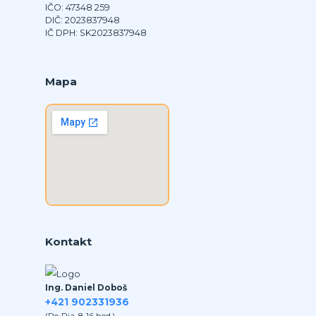
IČO: 47348 259
DIČ: 2023837948
IČ DPH: SK2023837948
Mapa
Kontakt
Ing. Daniel Doboš
+421 902331936
(Po-Pia, 8-16 hod.)