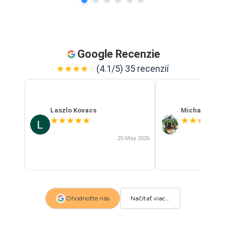
Google Recenzie
★
★
★
★
☆
(4.1/5) 35 recenzií
Laszlo Kovacs
Michal Szab
★
★
★
★
★
★
★
★
★
★
25 May 2026
Ohodnoťte nás
Načítať viac...