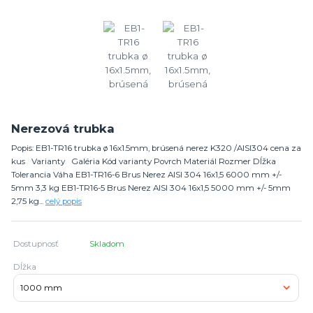
Nerezová trubka
Popis: EB1-TR16 trubka ø 16x1.5mm, brúsená nerez K320 /AISI304 cena za
kus Varianty Galéria Kód varianty Povrch Materiál Rozmer Dĺžka
Tolerancia Váha EB1-TR16-6 Brus Nerez AISI 304 16x1,5 6000 mm +/-
5mm 3,3 kg EB1-TR16-5 Brus Nerez AISI 304 16x1,5 5000 mm +/- 5mm
2,75 kg...
celý popis
Dostupnosť
Skladom
Dĺžka