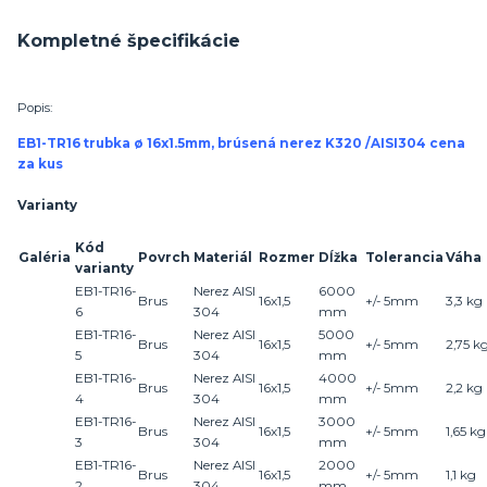
Kompletné špecifikácie
Popis:
EB1-TR16 trubka ø 16x1.5mm, brúsená nerez K320 /AISI304 cena
za kus
Varianty
Kód
Galéria
Povrch
Materiál
Rozmer
Dĺžka
Tolerancia
Váha
varianty
EB1-TR16-
Nerez AISI
6000
Brus
16x1,5
+/- 5mm
3,
3
kg
6
304
mm
EB1-TR16-
Nerez AISI
5000
Brus
16x1,5
+/- 5mm
2,
75
k
5
304
mm
EB1-TR16-
Nerez AISI
4000
Brus
16x1,5
+/- 5mm
2,
2
kg
4
304
mm
EB1-TR16-
Nerez AISI
3000
Brus
16x1,5
+/- 5mm
1,
65
kg
3
304
mm
EB1-TR16-
Nerez AISI
2000
Brus
16x1,5
+/- 5mm
1,
1
kg
2
304
mm