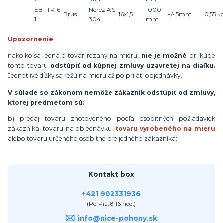
EB1-TR16-
Nerez AISI
1000
Brus
16x1,5
+/- 5mm
0,
55
k
1
304
mm
Upozornenie
nakoľko sa jedná o tovar rezaný na mieru,
nie je možné
pri kúpe
tohto tovaru
odstúpiť od kúpnej zmluvy uzavretej na diaľku.
Jednotlivé dĺžky sa režú na mieru až po prijatí objednávky.
V súlade so zákonom nemôže zákazník odstúpiť od zmluvy,
ktorej predmetom sú:
b) predaj tovaru zhotoveného podľa osobitných požiadaviek
zákazníka, tovaru na objednávku,
tovaru vyrobeného na mieru
alebo tovaru určeného osobitne pre jedného zákazníka;
Kontakt box
+421 902331936
(Po-Pia, 8-16 hod.)
info@nice-pohony.sk