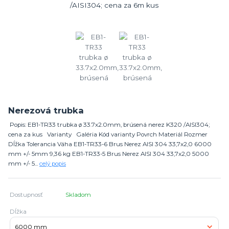
Nerezová trubka
Popis: EB1-TR33 trubka ø 33.7x2.0mm, brúsená nerez K320 /AISI304;
cena za kus Varianty Galéria Kód varianty Povrch Materiál Rozmer
Dĺžka Tolerancia Váha EB1-TR33-6 Brus Nerez AISI 304 33,7x2,0 6000
mm +/- 5mm 9,36 kg EB1-TR33-5 Brus Nerez AISI 304 33,7x2,0 5000
mm +/- 5...
celý popis
Dostupnosť
Skladom
Dĺžka