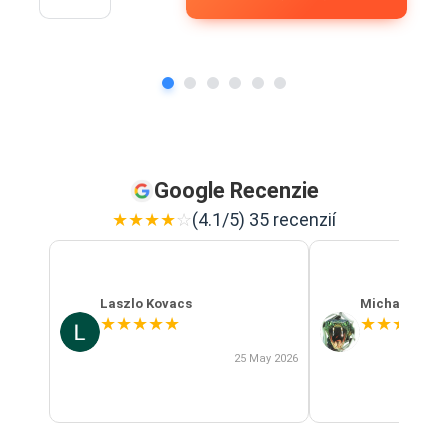
Google Recenzie
★
★
★
★
☆
(4.1/5) 35 recenzií
Laszlo Kovacs
Michal Szab
★
★
★
★
★
★
★
★
★
★
25 May 2026