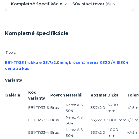
Kompletné špecifikácie
Súvisiaci tovar
6
Kompletné špecifikácie
Popis:
EB1-TR33 trubka ø 33.7x2.0mm, brúsená nerez K320 /AISI304;
cena za kus
Varianty
Kód
Galéria
Povrch
Materiál
Rozmer
Dĺžka
Toler
varianty
Nerez AISI
6000
EB1-TR33-6
Brus
33,7x2,0
+/- 5
304
mm
Nerez AISI
EB1-TR33-5
Brus
33,7x2,0
5000 mm
+/- 5
304
Nerez AISI
4000
EB1-TR33-4
Brus
33,7x2,0
+/- 5
304
mm