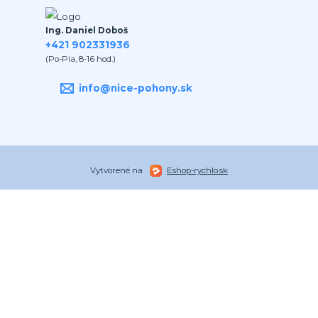
Ing. Daniel Doboš
+421 902331936
(Po-Pia, 8-16 hod.)
info@nice-pohony.sk
Vytvorené na
Eshop-rychlo.sk