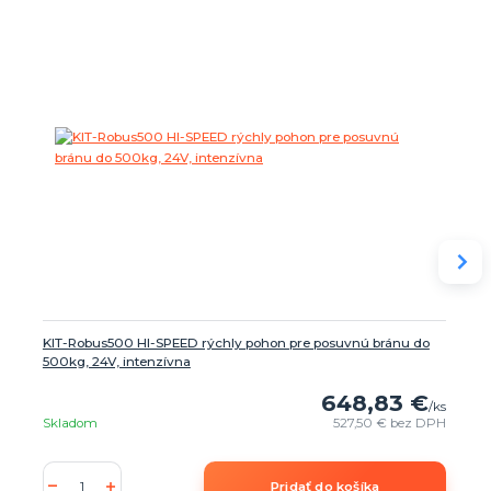
KIT-Robus500 HI-SPEED rýchly pohon pre posuvnú bránu do
500kg, 24V, intenzívna
648,83 €
/
ks
Skladom
527,50 €
bez DPH
Pridať do košíka