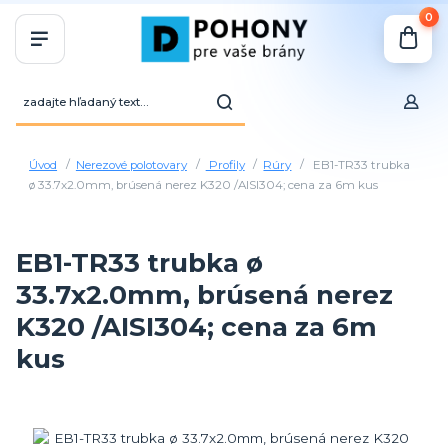
0
Úvod
Nerezové polotovary
Profily
Rúry
EB1-TR33 trubka
ø 33.7x2.0mm, brúsená nerez K320 /AISI304; cena za 6m kus
EB1-TR33 trubka ø
33.7x2.0mm, brúsená nerez
K320 /AISI304; cena za 6m
kus