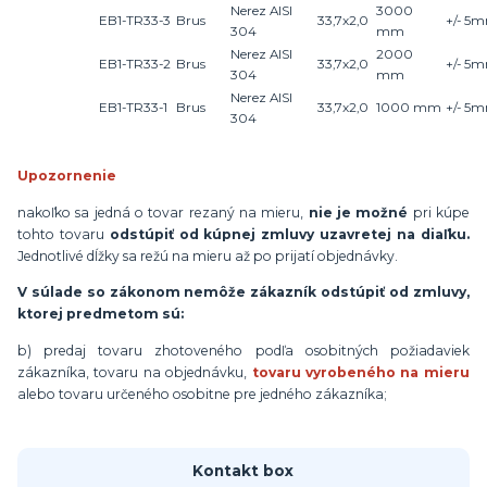
Nerez AISI
3000
EB1-TR33-3
Brus
33,7x2,0
+/- 5
304
mm
Nerez AISI
2000
EB1-TR33-2
Brus
33,7x2,0
+/- 5
304
mm
Nerez AISI
EB1-TR33-1
Brus
33,7x2,0
1000 mm
+/- 5
304
Upozornenie
nakoľko sa jedná o tovar rezaný na mieru,
nie je možné
pri kúpe
tohto tovaru
odstúpiť od kúpnej zmluvy uzavretej na diaľku.
Jednotlivé dĺžky sa režú na mieru až po prijatí objednávky.
V súlade so zákonom nemôže zákazník odstúpiť od zmluvy,
ktorej predmetom sú:
b) predaj tovaru zhotoveného podľa osobitných požiadaviek
zákazníka, tovaru na objednávku,
tovaru vyrobeného na mieru
alebo tovaru určeného osobitne pre jedného zákazníka;
Kontakt box