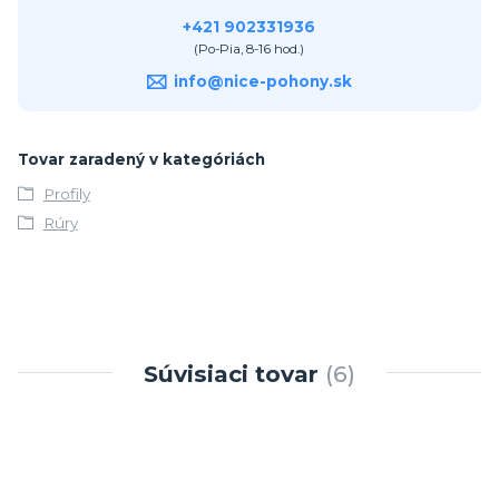
+421 902331936
(Po-Pia, 8-16 hod.)
info@nice-pohony.sk
Tovar zaradený v kategóriách
Profily
Rúry
Súvisiaci tovar
6