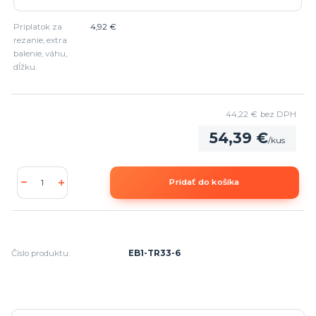
Príplatok za
4,92 €
rezanie, extra
balenie, váhu,
dĺžku.
44,22 €
bez DPH
54,39 €
/
kus
Pridať do košíka
Číslo produktu:
EB1-TR33-6