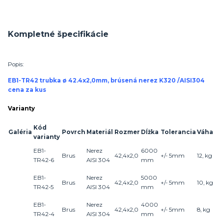
Kompletné špecifikácie
Popis:
EB1-TR42 trubka ø 42.4x2,0mm, brúsená nerez K320 /AISI304
cena za kus
Varianty
Kód
Galéria
Povrch
Materiál
Rozmer
Dĺžka
Tolerancia
Váha
varianty
EB1-
Nerez
6000
Brus
42,4x2,0
+/- 5mm
12, kg
TR42-6
AISI 304
mm
EB1-
Nerez
5000
Brus
42,4x2,0
+/- 5mm
10, kg
TR42-5
AISI 304
mm
EB1-
Nerez
4000
Brus
42,4x2,0
+/- 5mm
8, kg
TR42-4
AISI 304
mm