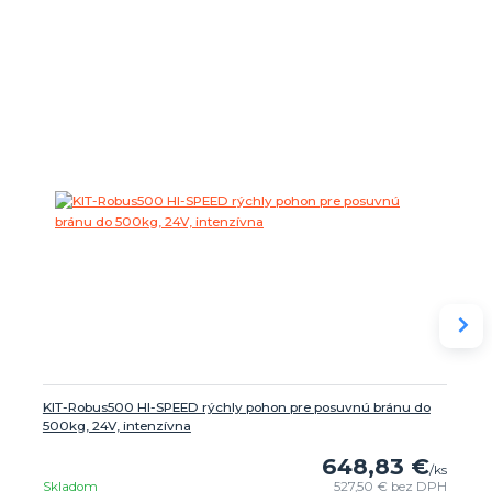
KIT-Robus500 HI-SPEED rýchly pohon pre posuvnú bránu do
500kg, 24V, intenzívna
648,83 €
/
ks
Skladom
527,50 €
bez DPH