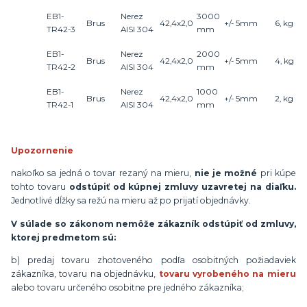
EB1-
Nerez
3000
Brus
42,4x2,0
+/- 5mm
6, kg
TR42-3
AISI 304
mm
EB1-
Nerez
2000
Brus
42,4x2,0
+/- 5mm
4, kg
TR42-2
AISI 304
mm
EB1-
Nerez
1000
Brus
42,4x2,0
+/- 5mm
2, kg
TR42-1
AISI 304
mm
Upozornenie
nakoľko sa jedná o tovar rezaný na mieru,
nie je možné
pri kúpe
tohto tovaru
odstúpiť od kúpnej zmluvy uzavretej na diaľku.
Jednotlivé dĺžky sa režú na mieru až po prijatí objednávky.
V súlade so zákonom nemôže zákazník odstúpiť od zmluvy,
ktorej predmetom sú:
b) predaj tovaru zhotoveného podľa osobitných požiadaviek
zákazníka, tovaru na objednávku,
tovaru vyrobeného na mieru
alebo tovaru určeného osobitne pre jedného zákazníka;