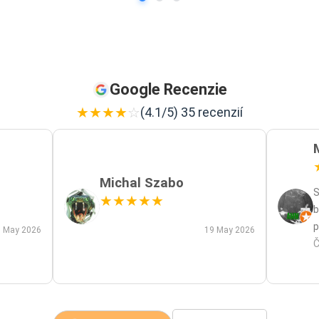
Google Recenzie
★
★
★
★
☆
(4.1/5) 35 recenzií
Michal Szabo
S
★
★
★
★
★
b
p
 May 2026
19 May 2026
p
Č
m
a
s
z