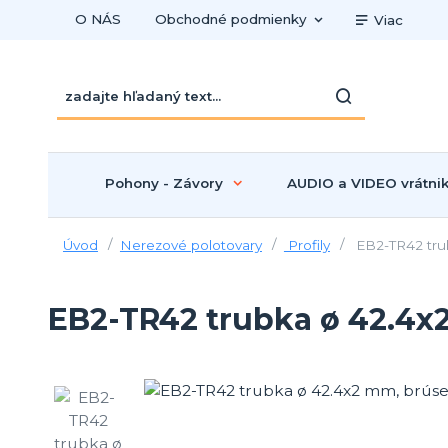
O NÁS
Obchodné podmienky
Viac
Pohony - Závory
AUDIO a VIDEO vrátni
Úvod
Nerezové polotovary
Profily
EB2-TR42 trub
EB2-TR42 trubka ø 42.4x2