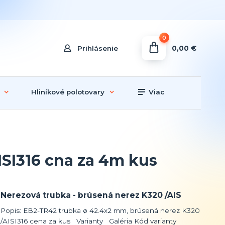
0
0,00 €
Prihlásenie
Hliníkové polotovary
Viac
SI316 cna za 4m kus
Nerezová trubka - brúsená nerez K320 /AIS
Popis: EB2-TR42 trubka ø 42.4x2 mm, brúsená nerez K320
/AISI316 cena za kus Varianty Galéria Kód varianty