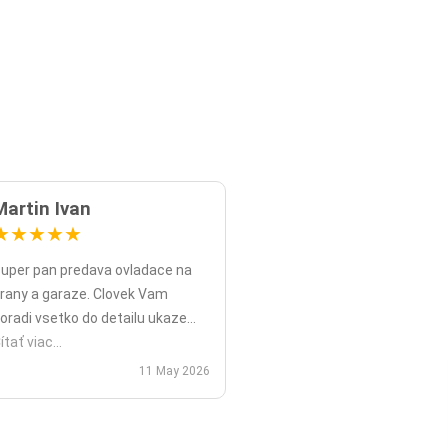
Martin Ivan
★
★
★
★
★
uper pan predava ovladace na
rany a garaze. Clovek Vam
oradi vsetko do detailu ukaze
opripade nadstavy priamo na
ítať viac...
ieste a ked uz nahodou to nejde
11 May 2026
ko v mojom pripade zavolali sme
polu videohor a priamo pomohol
 nadstavenim. Za mna je tento