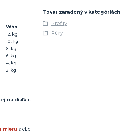
Tovar zaradený v kategóriách
Profily
Váha
Rúry
12, kg
10, kg
8, kg
6, kg
4, kg
2, kg
ej na diaľku.
a mieru
alebo