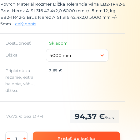
Povrch Materiál Rozmer Dĺžka Tolerancia Váha EB2-TR42-6
Brus Nerez AISI 316 42,4x2,0 6000 mm +/- 5mm 12, kg
EB2-TR42-5 Brus Nerez AISI 316 42,4x2,0 5000 mm +/-
5mm...
celý popis
Dostupnosť
Skladom
Dĺžka
Príplatok za
3,69 €
rezanie, extra
balenie, váhu,
dĺžku.
94,37 €
76,72 €
bez DPH
/
kus
Pridať do košíka