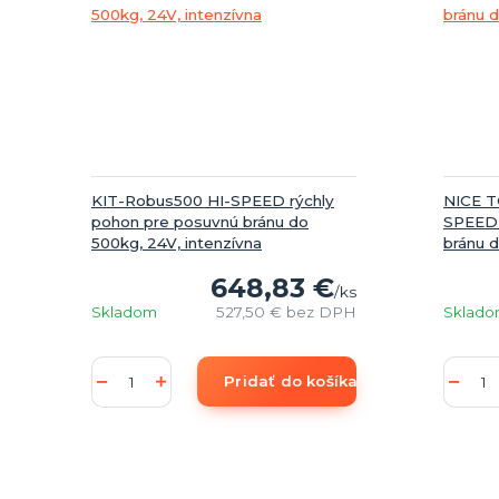
KIT-Robus500 HI-SPEED rýchly
NICE 
pohon pre posuvnú bránu do
SPEED -
500kg, 24V, intenzívna
bránu d
648,83 €
/
ks
Skladom
527,50 €
bez DPH
Sklad
Pridať do košíka