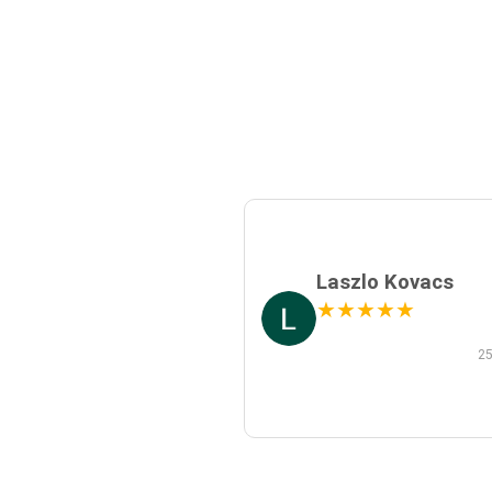
Laszlo Kovacs
★
★
★
★
★
25