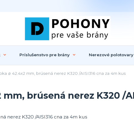
k
Príslušenstvo pre brány
Nerezové polotovary
ka ø 42.4x2 mm, brúsená nerez K320 /AISI316 cna za 4m kus
 mm, brúsená nerez K320 /AI