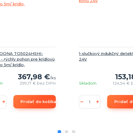
TOONA TO5024HSHI-
1-slučkový indukčný detek
 rýchly pohon pre krídlovú
24V
o 5m/ krídlo,
367,98 €
153,1
/
ks
om
299,17 €
bez DPH
Skladom
124,54 €
Pridať do košíka
Pridať d