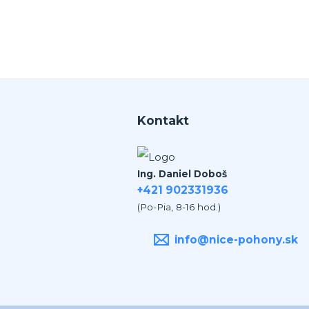
an jednicka vo svojom obore.
Kontakt
Ing. Daniel Doboš
+421 902331936
(Po-Pia, 8-16 hod.)
info@nice-pohony.sk