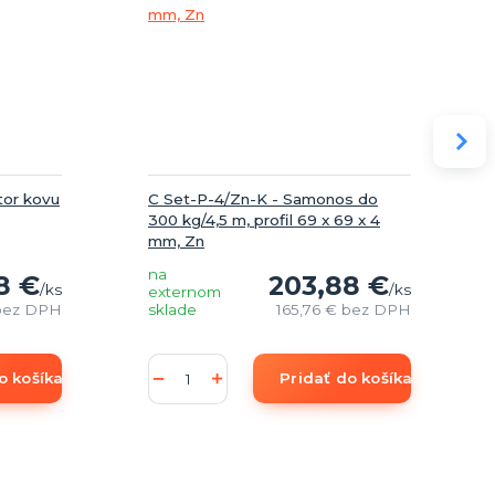
tor kovu
C Set-P-4/Zn-K - Samonos do
300 kg/4,5 m, profil 69 x 69 x 4
mm, Zn
na
8 €
203,88 €
/
ks
/
ks
externom
bez DPH
sklade
165,76 €
bez DPH
o košíka
Pridať do košíka