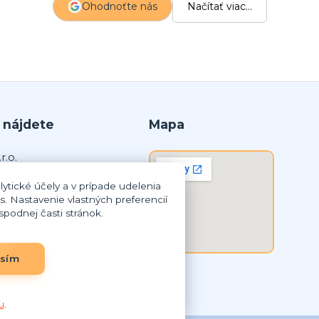
Ohodnoťte nás
Načítať viac...
p
 nájdete
Mapa
r.o.
ytické účely a v prípade udelenia
lná Streda
s. Nastavenie vlastných preferencií
podnej časti stránok.
8 259
3837948
SK2023837948
asím
u
.