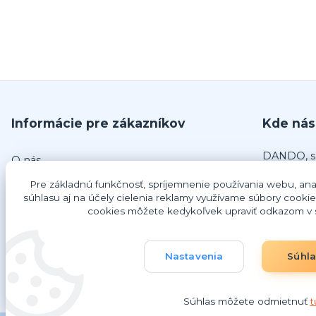
Informácie pre zákazníkov
Kde nás
DANDO, s.
O nás
č.679
Obchodné podmienky
Pre základnú funkčnosť, spríjemnenie používania webu, anal
925 63 Do
súhlasu aj na účely cielenia reklamy využívame súbory cookie
Odstúpenie od zmluvy
cookies môžete kedykoľvek upraviť odkazom v s
IČO: 4734
Ako nakupovať
DIČ: 202
IČ DPH: 
Nastavenia
Súhl
Súhlas môžete odmietnuť
t