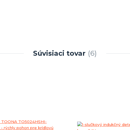
Súvisiaci tovar
6