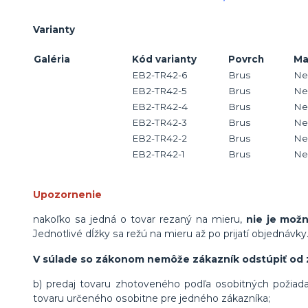
Varianty
Galéria
Kód varianty
Povrch
Ma
EB2-TR42-6
Brus
Ne
EB2-TR42-5
Brus
Ne
EB2-TR42-4
Brus
Ne
EB2-TR42-3
Brus
Ne
EB2-TR42-2
Brus
Ne
EB2-TR42-1
Brus
Ne
Upozornenie
nakoľko sa jedná o tovar rezaný na mieru,
nie je mož
Jednotlivé dĺžky sa režú na mieru až po prijatí objednávky
V súlade so zákonom nemôže zákazník odstúpiť od 
b) predaj tovaru zhotoveného podľa osobitných požiada
tovaru určeného osobitne pre jedného zákazníka;