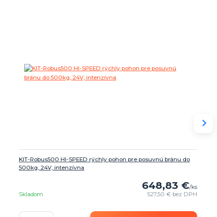
KIT-Robus500 HI-SPEED rýchly pohon pre posuvnú bránu do
500kg, 24V, intenzívna
648,83 €
/
ks
Skladom
527,50 €
bez DPH