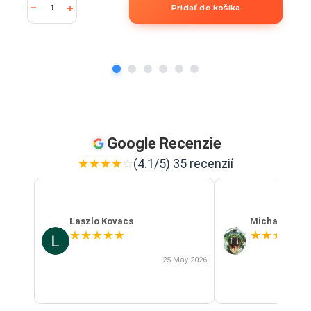
Pridať do košíka
Google Recenzie
★
★
★
★
☆
(4.1/5) 35 recenzií
Laszlo Kovacs
Michal Szab
★
★
★
★
★
★
★
★
★
★
25 May 2026