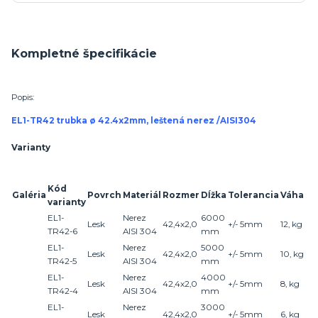
Kompletné špecifikácie
Popis:
EL1-TR42 trubka ø 42.4x2mm, leštená nerez /AISI304
Varianty
Kód
Galéria
Povrch
Materiál
Rozmer
Dĺžka
Tolerancia
Váha
varianty
EL1-
Nerez
6000
Lesk
42,4x2,0
+/- 5mm
12, kg
TR42-6
AISI 304
mm
EL1-
Nerez
5000
Lesk
42,4x2,0
+/- 5mm
10, kg
TR42-5
AISI 304
mm
EL1-
Nerez
4000
Lesk
42,4x2,0
+/- 5mm
8, kg
TR42-4
AISI 304
mm
EL1-
Nerez
3000
Lesk
42,4x2,0
+/- 5mm
6, kg