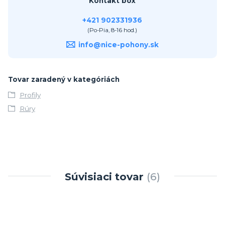
Kontakt box
+421 902331936
(Po-Pia, 8-16 hod.)
info@nice-pohony.sk
Tovar zaradený v kategóriách
Profily
Rúry
Súvisiaci tovar
6