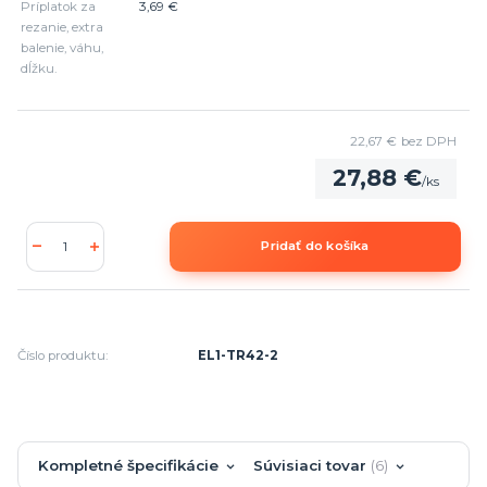
Príplatok za
3,69 €
rezanie, extra
balenie, váhu,
dĺžku.
22,67 €
bez DPH
27,88 €
/
ks
Pridať do košíka
Číslo produktu:
EL1-TR42-2
Kompletné špecifikácie
Súvisiaci tovar
6