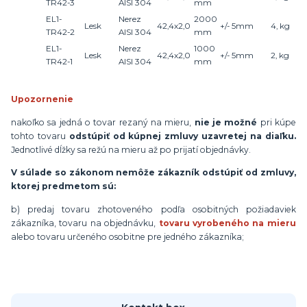
TR42-3
AISI 304
mm
EL1-
Nerez
2000
Lesk
42,4x2,0
+/- 5mm
4, kg
TR42-2
AISI 304
mm
EL1-
Nerez
1000
Lesk
42,4x2,0
+/- 5mm
2, kg
TR42-1
AISI 304
mm
Upozornenie
nakoľko sa jedná o tovar rezaný na mieru,
nie je možné
pri kúpe
tohto tovaru
odstúpiť od kúpnej zmluvy uzavretej na diaľku.
Jednotlivé dĺžky sa režú na mieru až po prijatí objednávky.
V súlade so zákonom nemôže zákazník odstúpiť od zmluvy,
ktorej predmetom sú:
b) predaj tovaru zhotoveného podľa osobitných požiadaviek
zákazníka, tovaru na objednávku,
tovaru vyrobeného na mieru
alebo tovaru určeného osobitne pre jedného zákazníka;