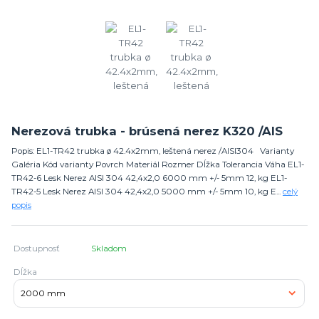
Nerezová trubka - brúsená nerez K320 /AIS
Popis: EL1-TR42 trubka ø 42.4x2mm, leštená nerez /AISI304 Varianty
Galéria Kód varianty Povrch Materiál Rozmer Dĺžka Tolerancia Váha EL1-
TR42-6 Lesk Nerez AISI 304 42,4x2,0 6000 mm +/- 5mm 12, kg EL1-
TR42-5 Lesk Nerez AISI 304 42,4x2,0 5000 mm +/- 5mm 10, kg E...
celý
popis
Dostupnosť
Skladom
Dĺžka