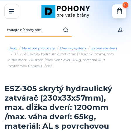
0
Úvod
Nerezové polotovary
Dverový systém
Zatvárače dverí
ESZ-305 skrytý hydraulický zatvárač (230x33x57mm), max.
dĺžka dverí: 1200mm /max. váha dverí: 65kg, materiál: AL s
povrchovou úpravou - šedá
ESZ-305 skrytý hydraulický
zatvárač (230x33x57mm),
max. dĺžka dverí: 1200mm
/max. váha dverí: 65kg,
materiál: AL s povrchovou