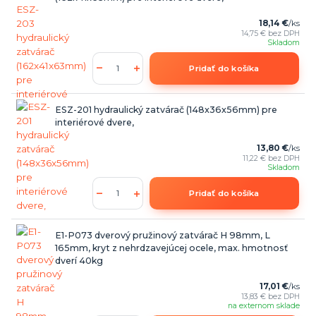
18,14 €
/
ks
14,75 €
bez DPH
Skladom
Pridať do košíka
ESZ-201 hydraulický zatvárač (148x36x56mm) pre
interiérové dvere,
13,80 €
/
ks
11,22 €
bez DPH
Skladom
Pridať do košíka
E1-P073 dverový pružinový zatvárač H 98mm, L
165mm, kryt z nehrdzavejúcej ocele, max. hmotnosť
dverí 40kg
17,01 €
/
ks
13,83 €
bez DPH
na externom sklade