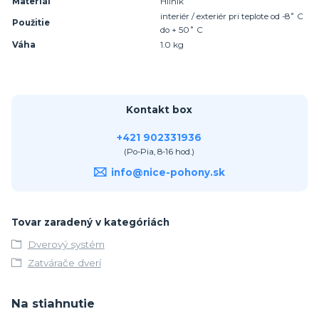
Materiál
Hliník
interiér / exteriér pri teplote od -8˚ C
Použitie
do + 50˚ C
Váha
1.0 kg
Kontakt box
+421 902331936
(Po-Pia, 8-16 hod.)
info@nice-pohony.sk
Tovar zaradený v kategóriách
Dverový systém
Zatvárače dverí
Na stiahnutie