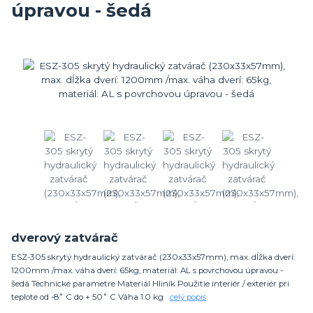
úpravou - šedá
dverový zatvárač
ESZ-305 skrytý hydraulický zatvárač (230x33x57mm), max. dĺžka dverí:
1200mm /max. váha dverí: 65kg, materiál: AL s povrchovou úpravou -
šedá Technické parametre Materiál Hliník Použitie interiér / exteriér pri
teplote od -8˚ C do + 50˚ C Váha 1.0 kg
celý popis