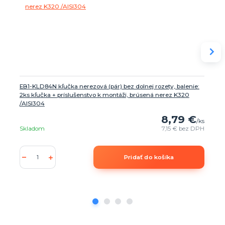
EB1-KLD84N kľučka nerezová (pár) bez dolnej rozety, balenie:
2ks kľučka + príslušenstvo k montáži, brúsená nerez K320
/AISI304
8,79 €
/
ks
Skladom
7,15 €
bez DPH
Pridať do košíka