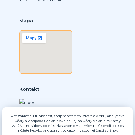
Mapa
Kontakt
Ing. Daniel Doboš
+421 902331936
Pre základnú funkčnosť, spríjemnenie používania webu, analytické
účely a v prípade udelenia súhlasu aj na účely cielenia reklamy
(Po-Pia, 8-16 hod.)
využívame súbory cookies. Nastavenie vlastných preferencií cookies
môžete kedykoľvek upraviť odkazom v spodnej časti stránok.
info@nice-pohony.sk