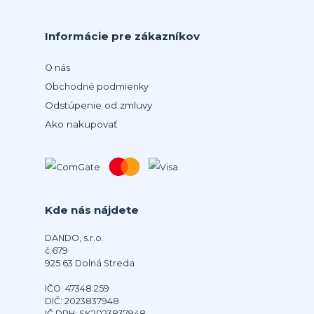
Informácie pre zákazníkov
O nás
Obchodné podmienky
Odstúpenie od zmluvy
Ako nakupovať
Kde nás nájdete
DANDO, s.r.o.
č.679
925 63 Dolná Streda
IČO: 47348 259
DIČ: 2023837948
IČ DPH: SK2023837948