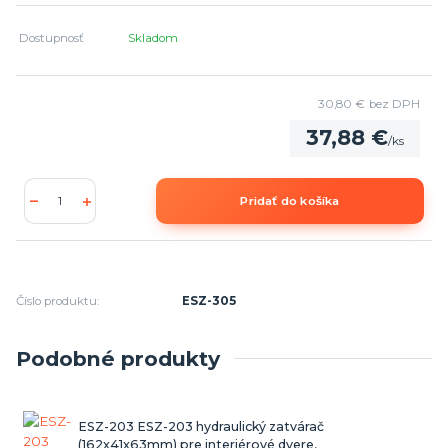
Dostupnosť
Skladom
30,80 €
bez DPH
37,88 €
/
ks
Pridať do košíka
Číslo produktu:
ESZ-305
Podobné produkty
ESZ-203 ESZ-203 hydraulický zatvárač
(162x41x63mm) pre interiérové dvere,