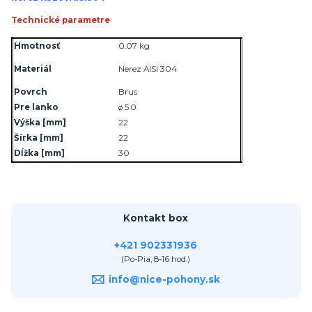
Technické parametre
Hmotnosť
0.07 kg
Materiál
Nerez AISI 304
Povrch
Brus
Pre lanko
ø 5.0
Výška
[mm]
22
Šírka
[mm]
22
Dĺžka
[mm]
30
Kontakt box
+421 902331936
(Po-Pia, 8-16 hod.)
info@nice-pohony.sk