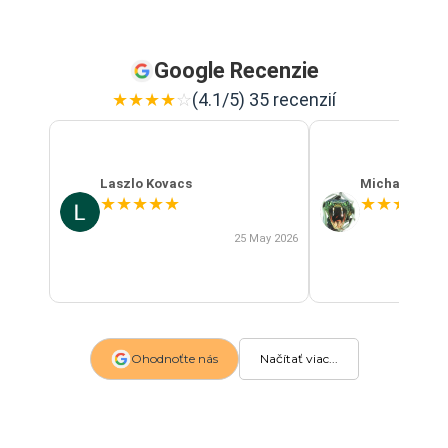
Google Recenzie
★
★
★
★
☆
(4.1/5) 35 recenzií
Laszlo Kovacs
Michal Szab
★
★
★
★
★
★
★
★
★
★
25 May 2026
Ohodnoťte nás
Načítať viac...