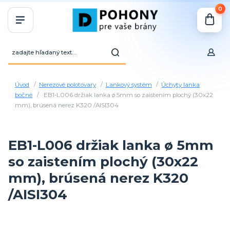
0
Úvod
Nerezové polotovary
Lankový systém
Úchyty lanka
bočné
EB1-L006 držiak lanka ø 5mm so zaistením plochý (30x22
mm), brúsená nerez K320 /AISI304
EB1-L006 držiak lanka ø 5mm
so zaistením plochý (30x22
mm), brúsená nerez K320
/AISI304