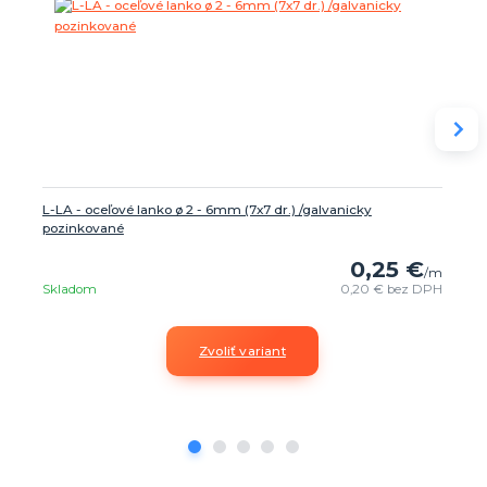
L-LA - oceľové lanko ø 2 - 6mm (7x7 dr.) /galvanicky
pozinkované
0,25 €
/
m
Skladom
0,20 €
bez DPH
Zvoliť variant