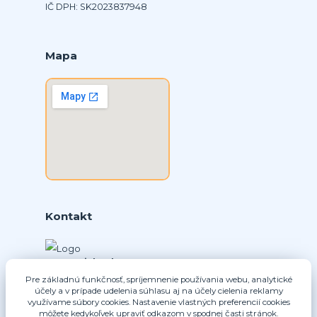
IČ DPH: SK2023837948
Mapa
Kontakt
Ing. Daniel Doboš
+421 902331936
Pre základnú funkčnosť, spríjemnenie používania webu, analytické
účely a v prípade udelenia súhlasu aj na účely cielenia reklamy
(Po-Pia, 8-16 hod.)
využívame súbory cookies. Nastavenie vlastných preferencií cookies
môžete kedykoľvek upraviť odkazom v spodnej časti stránok.