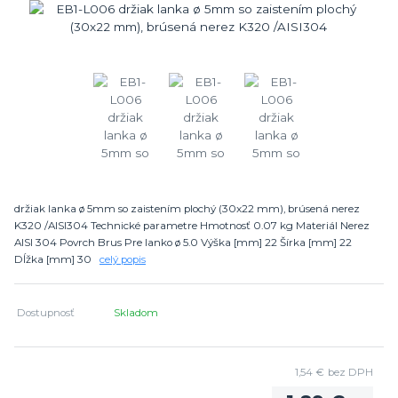
držiak lanka ø 5mm so zaistením plochý (30x22 mm), brúsená nerez
K320 /AISI304 Technické parametre Hmotnosť 0.07 kg Materiál Nerez
AISI 304 Povrch Brus Pre lanko ø 5.0 Výška [mm] 22 Šírka [mm] 22
Dĺžka [mm] 30
celý popis
Dostupnosť
Skladom
1,54 €
bez DPH