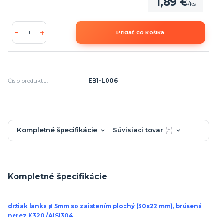
1,89 €
/
ks
Pridať do košíka
Číslo produktu:
EB1-L006
Kompletné špecifikácie
Súvisiaci tovar
5
Kompletné špecifikácie
držiak lanka ø 5mm so zaistením plochý (30x22 mm), brúsená
nerez K320 /AISI304