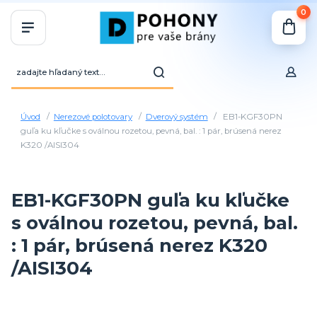
0
Úvod
Nerezové polotovary
Dverový systém
EB1-KGF30PN
guľa ku kľučke s oválnou rozetou, pevná, bal. : 1 pár, brúsená nerez
K320 /AISI304
EB1-KGF30PN guľa ku kľučke
s oválnou rozetou, pevná, bal.
: 1 pár, brúsená nerez K320
/AISI304