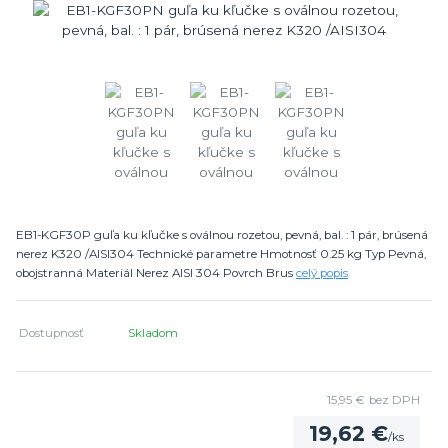
EB1-KGF30P guľa ku kľučke s oválnou rozetou, pevná, bal. : 1 pár, brúsená
nerez K320 /AISI304 Technické parametre Hmotnosť 0.25 kg Typ Pevná,
obojstranná Materiál Nerez AISI 304 Povrch Brus
celý popis
Dostupnosť
Skladom
15,95 €
bez DPH
19,62 €
/
ks