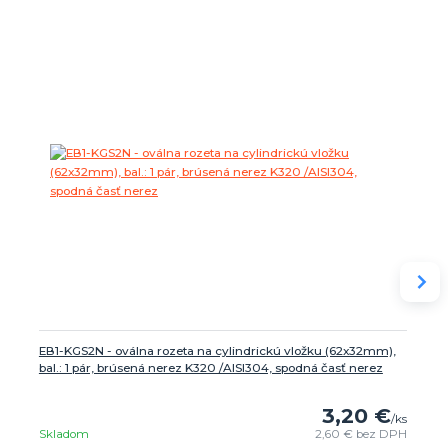
EB1-KGS2N - oválna rozeta na cylindrickú vložku (62x32mm),
bal.: 1 pár, brúsená nerez K320 /AISI304, spodná časť nerez
3,20 €
/
ks
Skladom
2,60 €
bez DPH