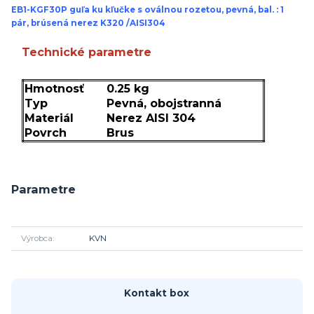
EB1-KGF30P guľa ku kľučke s oválnou rozetou, pevná, bal. : 1
pár, brúsená nerez K320 /AISI304
Technické parametre
Hmotnosť
0.25 kg
Typ
Pevná, obojstranná
Materiál
Nerez AISI 304
Povrch
Brus
Parametre
Výrobca
KVN
Kontakt box