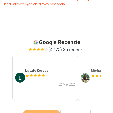
neduálnych vyšších stavov vedomia.
Google Recenzie
★
★
★
★
☆
(4.1/5) 35 recenzií
Laszlo Kovacs
Michal Szab
★
★
★
★
★
★
★
★
★
★
25 May 2026