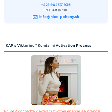
+421 902331936
(Po-Pia, 8-16 hod.)
info@nice-pohony.sk
KAP s Viktóriou * Kundalini Activation Process
Pri KAP dochádza k aktivácii životnej energie a k prenosu