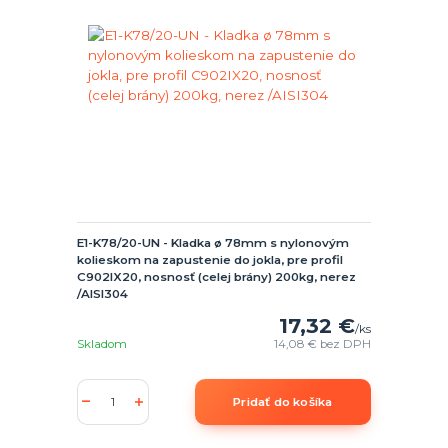
E1-K78/20-UN - Kladka ø 78mm s nylonovým
kolieskom na zapustenie do jokla, pre profil
C902IX20, nosnosť (celej brány) 200kg, nerez
/AISI304
17,32 €
/
ks
Skladom
14,08 €
bez DPH
Pridať do košíka