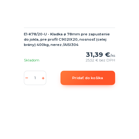
E1-K78/20-U - Kladka ø 78mm pre zapustenie
do jokla, pre profil C902IX20, nosnosť (celej
brány) 400kg, nerez /AISI304
31,39 €
/
ks
Skladom
25,52 €
bez DPH
Pridať do košíka