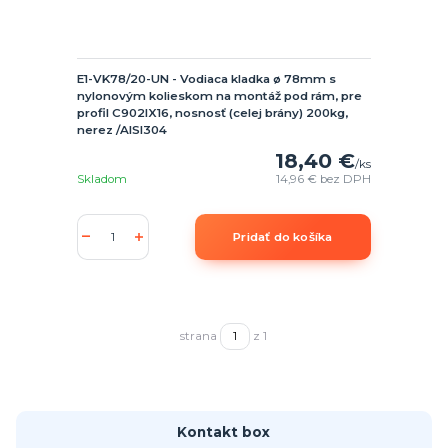
E1-VK78/20-UN - Vodiaca kladka ø 78mm s
nylonovým kolieskom na montáž pod rám, pre
profil C902IX16, nosnosť (celej brány) 200kg,
nerez /AISI304
18,40 €
/
ks
Skladom
14,96 €
bez DPH
Pridať do košíka
strana
z 1
Kontakt box