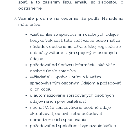
späť, a to
zaslaním listu, emailu so žiadosťou o
odstránenie
.
Vezmite prosíme na vedomie, že podľa Nariadenia
máte právo:
vziať súhlas so spracovaním osobných údajov
kedykoľvek späť, toto späť vzatie bude mať za
následok
odstránenie užívateľskej registrácie z
databázy vrátane s tým spojených osobných
údajov
požadovať od Správcu informáciu, aké Vaše
osobné údaje spracúva
vyžiadať si u Správcu prístup k Vašim
spracovávaným osobným údajom a požadovať
o ich kópiu
u automatizovane spracovaných osobných
údajov na ich prenositeľnosť
nechať Vaše spracovávané osobné údaje
aktualizovať, opraviť alebo požadovať
obmedzenie ich spracovania
požadovať od spoločnosti vymazanie Vašich