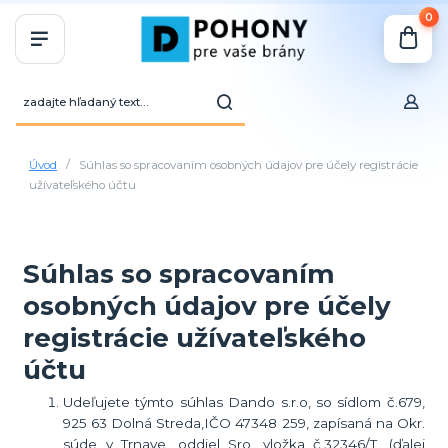
0
Úvod
Súhlas so spracovaním osobných údajov pre účely registrácie
užívateľského účtu
Súhlas so spracovaním
osobných údajov pre účely
registrácie užívateľského
účtu
Udeľujete týmto súhlas Dando s.r.o, so sídlom č.679,
925 63 Dolná Streda,IČO 47348 259, zapísaná na Okr.
súde v Trnave, oddiel Sro, vložka č.32346/T, (ďalej