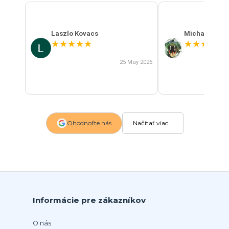
Laszlo Kovacs
Michal Szab
★
★
★
★
★
★
★
★
★
★
25 May 2026
Ohodnoťte nás
Načítať viac...
Informácie pre zákazníkov
O nás