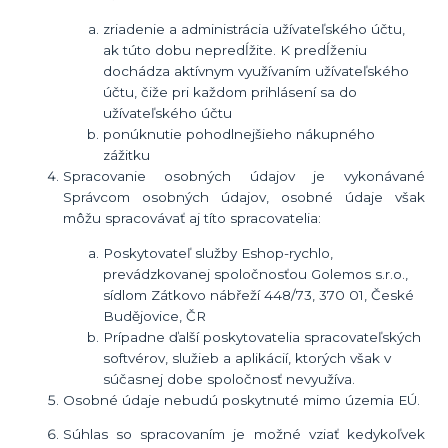
zriadenie a administrácia užívateľského účtu,
ak túto dobu nepredĺžite. K predĺženiu
dochádza aktívnym využívaním užívateľského
účtu, čiže pri každom prihlásení sa do
užívateľského účtu
ponúknutie pohodlnejšieho nákupného
zážitku
Spracovanie osobných údajov je vykonávané
Správcom osobných údajov, osobné údaje však
môžu spracovávať aj títo spracovatelia:
Poskytovateľ služby Eshop-rychlo,
prevádzkovanej spoločnosťou Golemos s.r.o.,
sídlom Zátkovo nábřeží 448/73, 370 01, České
Budějovice, ČR
Prípadne ďalší poskytovatelia spracovateľských
softvérov, služieb a aplikácií, ktorých však v
súčasnej dobe spoločnosť nevyužíva.
Osobné údaje
nebudú
poskytnuté mimo územia EÚ.
Súhlas so spracovaním je možné vziať kedykoľvek