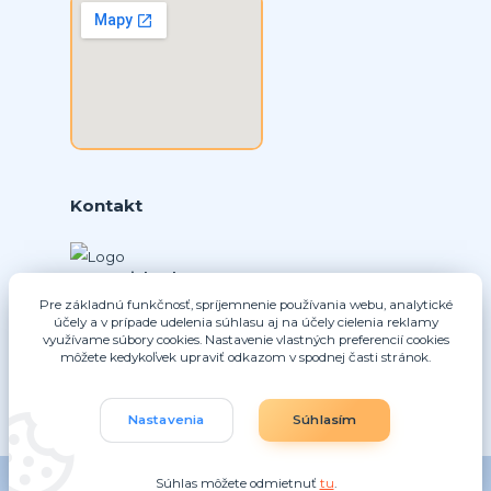
Kontakt
Ing. Daniel Doboš
+421 902331936
Pre základnú funkčnosť, spríjemnenie používania webu, analytické
(Po-Pia, 8-16 hod.)
účely a v prípade udelenia súhlasu aj na účely cielenia reklamy
využívame súbory cookies. Nastavenie vlastných preferencií cookies
môžete kedykoľvek upraviť odkazom v spodnej časti stránok.
info@nice-pohony.sk
Nastavenia
Súhlasím
Súhlas môžete odmietnuť
tu
.