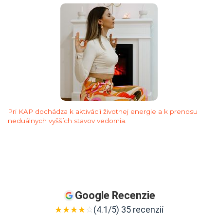
Pri KAP dochádza k aktivácii životnej energie a k prenosu
neduálnych vyšších stavov vedomia.
Google Recenzie
★
★
★
★
☆
(4.1/5) 35 recenzií