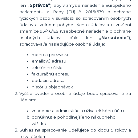
len
„Správca“
), aby v zmysle nariadenia Európskeho
parlamentu a Rady (EÚ) č. 2016/679 o ochrane
fyzických o
sôb v súvislosti so spracovaním osobných
údajov a voľnom pohybe týchto údajov a o zrušení
smernice 95/46/ES (všeobecné nariadenie o ochrane
osobných údajov) (ďalej len
„Nariadenie“
),
spracovával/a nasledujúce osobné údaje:
meno a priezvisko
emailovú adresu
telefónne číslo
fakturačnú adresu
dodaciu adresu
históriu objednávok
Vyššie uvedené osobné údaje budú spracované za
účelom:
zriadenie a administrácia užívateľského účtu
ponúknutie pohodlnejšieho nákupného
zážitku
Súhlas na spracovanie udeľujete po dobu
5 rokov
a
to za účelom: