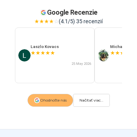
Google Recenzie
★
★
★
★
☆
(4.1/5) 35 recenzií
Laszlo Kovacs
Michal Szab
★
★
★
★
★
★
★
★
★
★
25 May 2026
Ohodnoťte nás
Načítať viac...