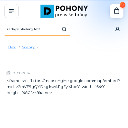
0
Úvod
Novinky
01.08.2014
<iframe src="https://mapsengine.google.com/map/embed?
mid=z2mVE9gQYDkg.kwAPgEyiXbd0" width="640"
height="480"></iframe>