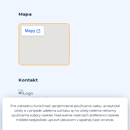
Mapa
Kontakt
Ing. Daniel Doboš
+421 902331936
Pre základnú funkčnosť, spríjemnenie používania webu, analytické
(Po-Pia, 8-16 hod.)
účely a v prípade udelenia súhlasu aj na účely cielenia reklamy
využívame súbory cookies. Nastavenie vlastných preferencií cookies
môžete kedykoľvek upraviť odkazom v spodnej časti stránok.
info@nice-pohony.sk