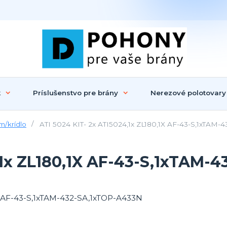
k
Príslušenstvo pre brány
Nerezové polotovary
m/krídlo
ATI 5024 KIT- 2x ATI5024,1x ZL180,1X AF-43-S,1xTAM-
,1x ZL180,1X AF-43-S,1xTAM-