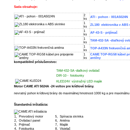
Sada obsahuje:
2
ATI - pohon - 001A5024N
ks
1
ZL180 elektronika v ABS 
ks
1
AF-43-S - prijímač
ks
1
TAM-432-SA -diaľkový ov
ks
1
TOP-A433N frekvenčná a
ks
1
CAME TOP-RG58 kábel pre
ks
antény
kompatibilné príslušenstvo:
TAM-432-SA -diaľkový ovládač
DIR-10 - fotobunky
KLED24V výstražný LED maják
Motor CAME ATI 5024A -24 voltov pre krídlové brány.
nevratný pohon krídlovej brány do maximálnej hmotnosti 1000 kg a pre maximálnu 
Štandardná inštalácia:
1,
Prevodový motor
5,
Spínacia skrinka
2,
Ovládací panel
6,
Anténa
3,
Prijímač
7,
Maják
4,
Fotobunka
8,
Visielač