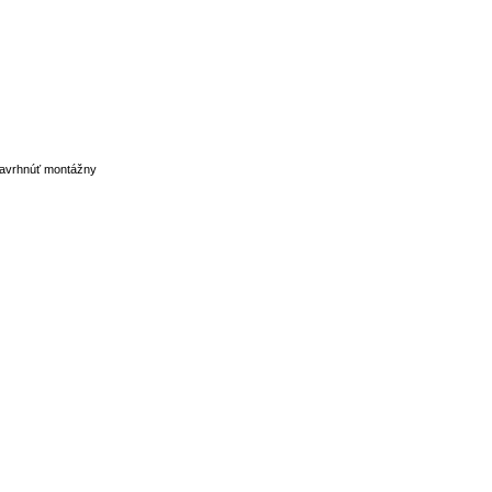
 navrhnúť montážny