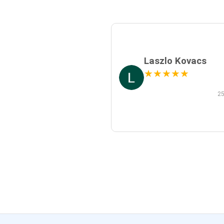
Laszlo Kovacs
★
★
★
★
★
25