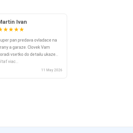
Martin Ivan
★
★
★
★
★
uper pan predava ovladace na
rany a garaze. Clovek Vam
oradi vsetko do detailu ukaze
opripade nadstavy priamo na
ítať viac...
ieste a ked uz nahodou to nejde
11 May 2026
ko v mojom pripade zavolali sme
polu videohor a priamo pomohol
 nadstavenim. Za mna je tento
an jednicka vo svojom obore.