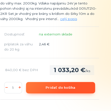
do váhy max. 2000kg. Vďaka napájaniu 24V je tento
pohon vhodný aj na intenzívnu prevádzku.kód 001U7210-
2KR Set je vhodný pre brány s krídlom do šírky 10m a do
váhy 2000kg. Vhodný pre intenzí...
celý popis
Dostupnosť
na externom sklade
príplatok za váhu
2,46 €
do 20 kg
1 033,20 €
840,00 €
bez DPH
/
ks
Pridať do košíka