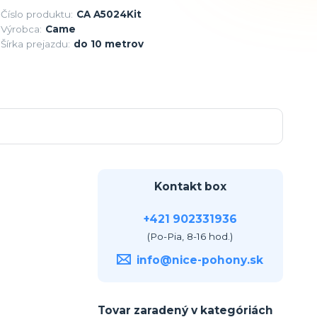
Číslo produktu:
CA A5024Kit
Výrobca:
Came
Šírka prejazdu:
do 10 metrov
Kontakt box
+421 902331936
(Po-Pia, 8-16 hod.)
info@nice-pohony.sk
Tovar zaradený v kategóriách