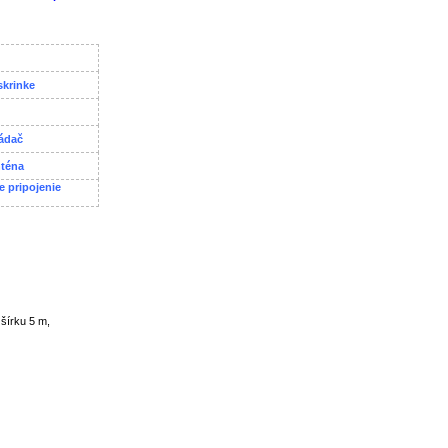
skrinke
ládač
nténa
 pripojenie
šírku 5 m,