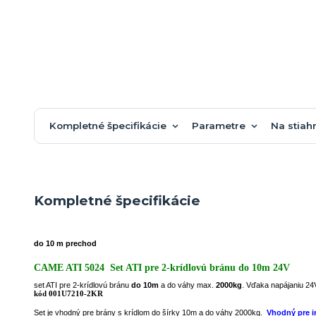
Kompletné špecifikácie
Parametre
Na stiah
Kompletné špecifikácie
do 10 m prechod
CAME ATI 5024
Set ATI pre 2-krídlovú bránu do 10m 24V
set ATI pre 2-krídlovú bránu
do 10m
a do váhy max.
2000kg
. Vďaka napájaniu 24
kód 001U7210-2KR
Set je vhodný pre brány s krídlom do šírky 10m a do váhy 2000kg.
Vhodný pre i