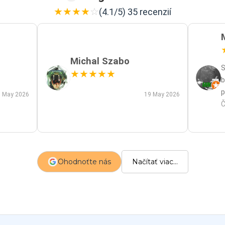
★
★
★
★
☆
(4.1/5) 35 recenzií
Michal Szabo
S
★
★
★
★
★
b
p
 May 2026
19 May 2026
p
Č
m
a
s
z
Ohodnoťte nás
Načítať viac...
p