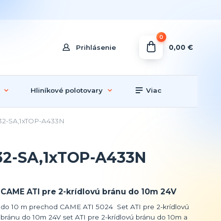
0
0,00 €
Prihlásenie
Hliníkové polotovary
Viac
432-SA,1xTOP-A433N
432-SA,1xTOP-A433N
CAME ATI pre 2-krídlovú bránu do 10m 24V
do 10 m prechod CAME ATI 5024 Set ATI pre 2-krídlovú
bránu do 10m 24V set ATI pre 2-krídlovú bránu do 10m a