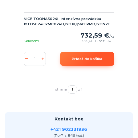
NICE TOONA5024i- intenzívna prevádzka
1xTO5024i,1xMC824H,1xOXI,1pár EPMB,1xON2E
732,59 €
/
ks
Skladom
595,60 €
bez DPH
Pridať do košíka
strana
z 1
Kontakt box
+421 902331936
(Po-Pia, 8-16 hod.)