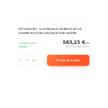
ATI 5024 KIT- 1x ATI5024,1x ZL180,1X AF-43-
S,1xDIR-10,1xTOP-432-EV,1xTOP-A433N
583,23 €
/
ks
na externom
sklade
474,17 €
bez DPH
Pridať do košíka