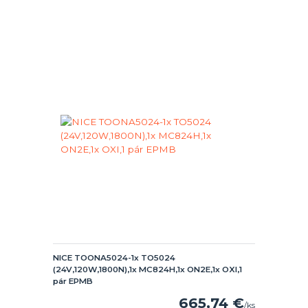
NICE TOONA5024-1x TO5024
(24V,120W,1800N),1x MC824H,1x ON2E,1x OXI,1
pár EPMB
665,74 €
/
ks