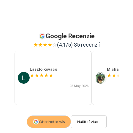
Google Recenzie
★
★
★
★
☆
(4.1/5) 35 recenzií
Laszlo Kovacs
Michal Szab
★
★
★
★
★
★
★
★
★
★
25 May 2026
Ohodnoťte nás
Načítať viac...