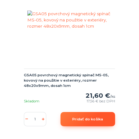
GSA05 povrchový magnetický spínač MS-05,
kovový na použitie v exteriéry, rozmer
48x20x9mm, dosah 1cm
21,60 €
/
ks
Skladom
17,56 €
bez DPH
Pridať do košíka