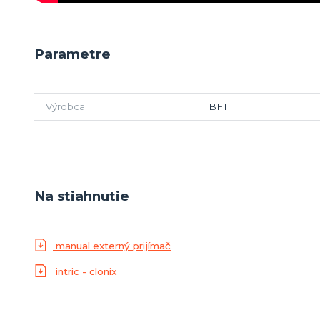
Parametre
Výrobca
BFT
Na stiahnutie
manual externý prijímač
intric - clonix