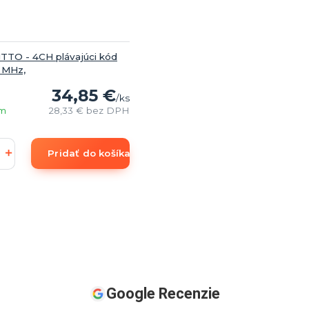
TTO - 4CH plávajúci kód
 MHz,
34,85 €
/
ks
om
28,33 €
bez DPH
Pridať do košíka
Google Recenzie