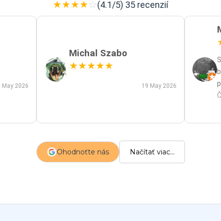
★
★
★
★
☆
(4.1/5) 35 recenzií
Michal Szabo
S
★
★
★
★
★
b
p
 May 2026
19 May 2026
p
Č
m
a
s
z
Ohodnoťte nás
Načítať viac...
p