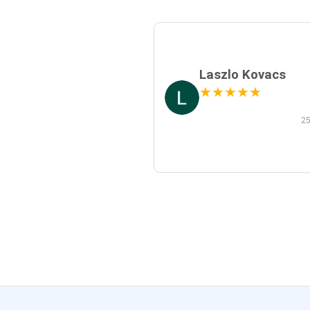
Laszlo Kovacs
★
★
★
★
★
25