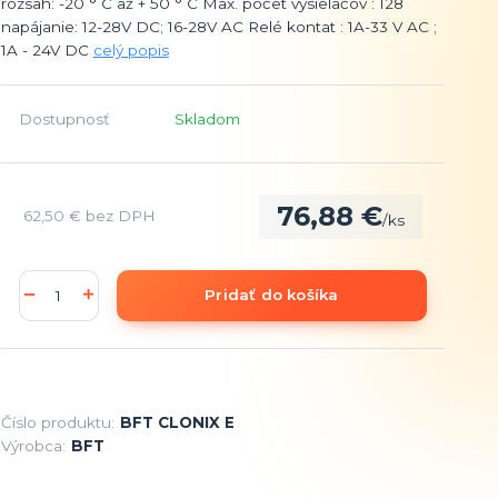
rozsah: -20 ° C až + 50 ° C Max. počet vysielačov : 128
napájanie: 12-28V DC; 16-28V AC Relé kontat : 1A-33 V AC ;
1A - 24V DC
celý popis
Dostupnosť
Skladom
76,88 €
62,50 €
bez DPH
/
ks
Pridať do košíka
Číslo produktu:
BFT CLONIX E
Výrobca:
BFT