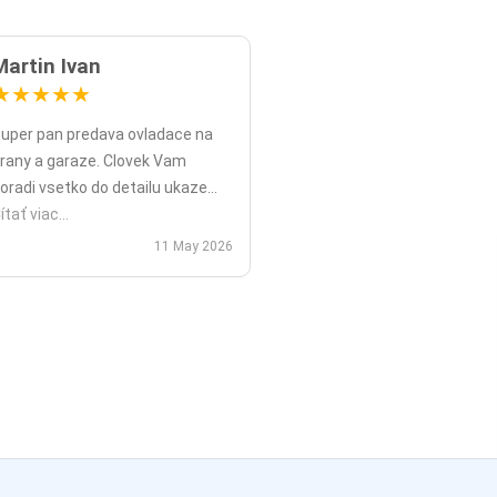
Martin Ivan
★
★
★
★
★
uper pan predava ovladace na
rany a garaze. Clovek Vam
oradi vsetko do detailu ukaze
opripade nadstavy priamo na
ítať viac...
ieste a ked uz nahodou to nejde
11 May 2026
ko v mojom pripade zavolali sme
polu videohor a priamo pomohol
 nadstavenim. Za mna je tento
an jednicka vo svojom obore.