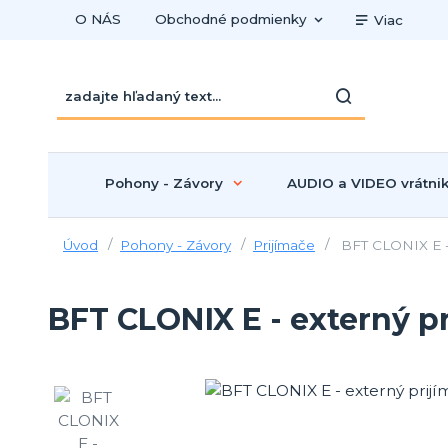
O NÁS
Obchodné podmienky
Viac
Pohony - Závory
AUDIO a VIDEO vrátni
Úvod
Pohony - Závory
Prijímače
BFT CLONIX E - 
BFT CLONIX E - externý pr