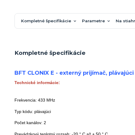
Kompletné špecifikácie
Parametre
Na stiah
Kompletné špecifikácie
BFT CLONIX E - externý prijímač, plávajú
Technické informácie:
Frekvencia: 433 MHz
Typ kódu: plávajúci
Počet kanálov: 2
Prevádzkový teplotný rozsah: -20 ° C až + 50 ° C