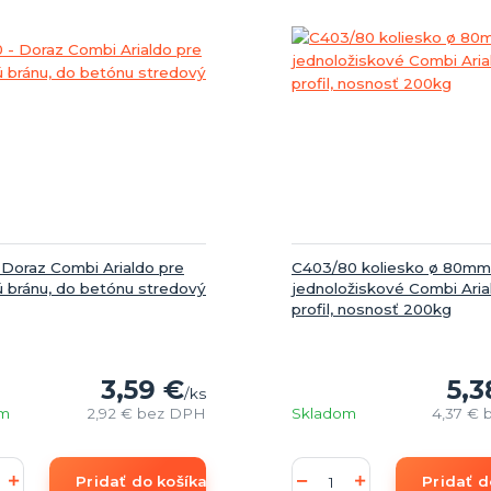
 Doraz Combi Arialdo pre
C403/80 koliesko ø 80mm
ú bránu, do betónu stredový
jednoložiskové Combi Aria
profil, nosnosť 200kg
3,59 €
5,3
/
ks
om
2,92 €
bez DPH
Skladom
4,37 €
Pridať do košíka
Pridať d