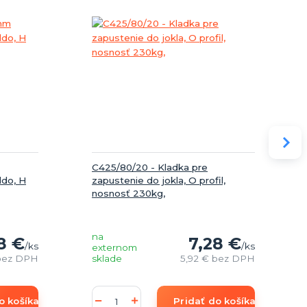
C425/80/20 - Kladka pre
ldo, H
zapustenie do jokla, O profil,
nosnosť 230kg,
na
8 €
7,28 €
/
ks
/
ks
externom
bez DPH
sklade
5,92 €
bez DPH
o košíka
Pridať do košíka