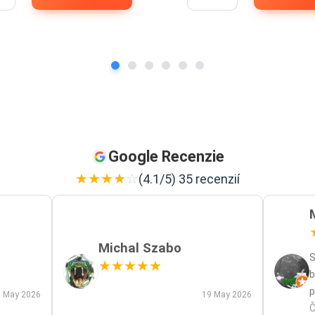
Google Recenzie
★
★
★
★
☆
(4.1/5) 35 recenzií
Michal Szabo
S
★
★
★
★
★
b
p
 May 2026
19 May 2026
p
Č