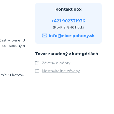
Kontakt box
+421 902331936
(Po-Pia, 8-16 hod.)
info@nice-pohony.sk
asť v tvare U
ia so spodným
Tovar zaradený v kategóriách
Závesy a pánty
Nastaviteľné závesy
emickú kotvou.