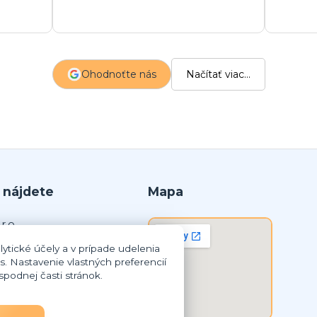
m
a
s
z
Ohodnoťte nás
Načítať viac...
p
 nájdete
Mapa
r.o.
ytické účely a v prípade udelenia
lná Streda
s. Nastavenie vlastných preferencií
podnej časti stránok.
8 259
3837948
SK2023837948