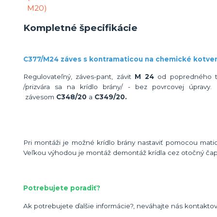
Kompletné špecifikácie
C377/M24 záves s kontramaticou na chemické kotveni
Regulovateľný, záves-pant, závit
M 24
od popredného tal
/prizvára sa na krídlo brány/ - bez povrcovej úpravy
závesom
C348/20
a
C349/20.
Pri montáži je možné krídlo brány nastaviť pomocou mati
Veľkou výhodou je montáž demontáž krídla cez otočný ča
Potrebujete poradiť?
Ak potrebujete ďalšie informácie?, neváhajte nás kontaktov