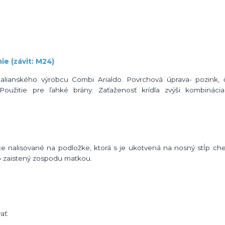
e (závit: M24)
ianského výrobcu Combi Arialdo. Povrchová úprava- pozink, č
. Použitie pre ľahké brány. Zaťaženosť krídla zvýši kombinác
ce nalisované na podložke, ktorá s je ukotvená na nosný stĺp ch
p zaistený zospodu matkou.
ať: