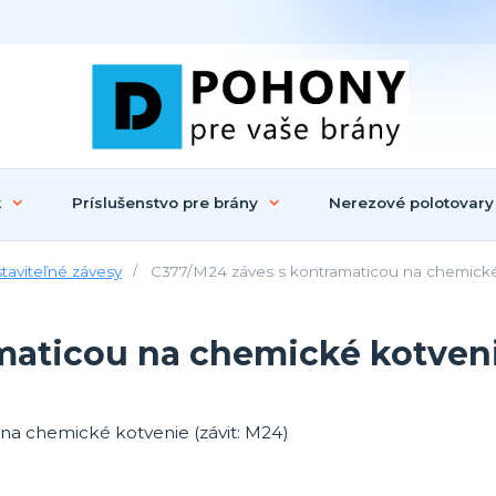
k
Príslušenstvo pre brány
Nerezové polotovary
taviteľné závesy
C377/M24 záves s kontramaticou na chemické 
aticou na chemické kotvenie