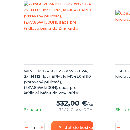
WINGO2024 KIT Z-2x WG2024,
C380 -
2x INTI2, 1pár EPM, 1x MC4204R10
krídlov
(vstavaný prijímač),
(24V,85W,1500N), sada pre
krídlovú bránu do 2m/ krídlo,
532,00 €
/
ks
Skladom
432,52 €
bez DPH
Sklad
Pridať do košíka