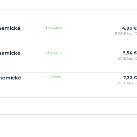
Skladom
chemické
4,86 €
3,95 €
bez 
Skladom
chemické
5,54 €
4,50 €
bez 
Skladom
chemické
7,32 €
5,95 €
bez 