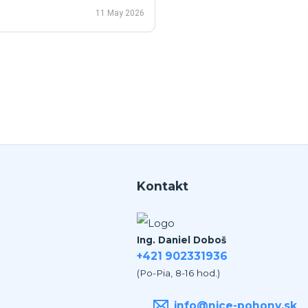
ieste a ked uz nahodou to nejde
11 May 2026
ko v mojom pripade zavolali sme
polu videohor a priamo pomohol
 nadstavenim. Za mna je tento
an jednicka vo svojom obore.
Kontakt
Ing. Daniel Doboš
+421 902331936
(Po-Pia, 8-16 hod.)
info@nice-pohony.sk