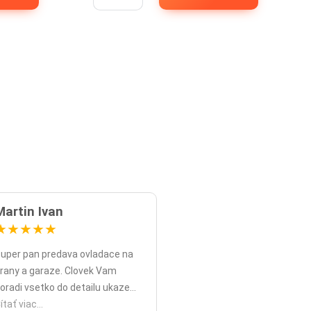
Martin Ivan
★
★
★
★
★
uper pan predava ovladace na
rany a garaze. Clovek Vam
oradi vsetko do detailu ukaze
opripade nadstavy priamo na
ítať viac...