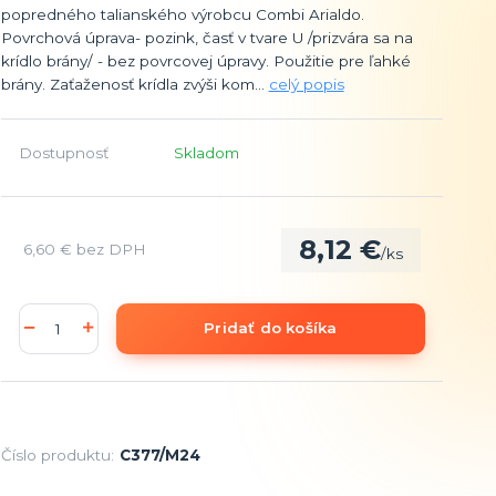
popredného talianského výrobcu Combi Arialdo.
Povrchová úprava- pozink, časť v tvare U /prizvára sa na
krídlo brány/ - bez povrcovej úpravy. Použitie pre ľahké
brány. Zaťaženosť krídla zvýši kom...
celý popis
Dostupnosť
Skladom
8,12 €
6,60 €
bez DPH
/
ks
Pridať do košíka
Číslo produktu:
C377/M24