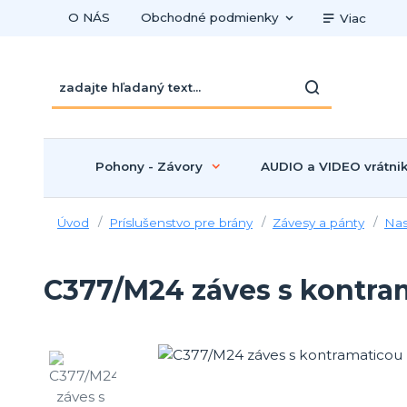
O NÁS
Obchodné podmienky
Viac
Pohony - Závory
AUDIO a VIDEO vrátni
Úvod
Príslušenstvo pre brány
Závesy a pánty
Nas
C377/M24 záves s kontram