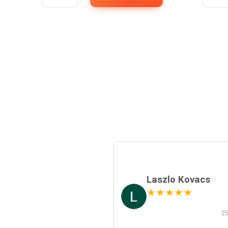
Laszlo Kovacs
★
★
★
★
★
25