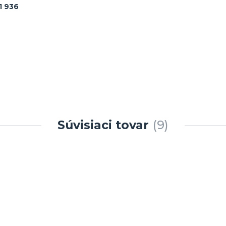
1 936
Súvisiaci tovar
9