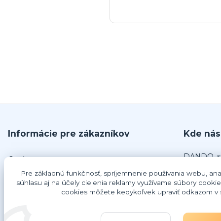
Informácie pre zákazníkov
Kde nás
DANDO, s.
O nás
č.679
Pre základnú funkčnosť, spríjemnenie používania webu, anal
Obchodné podmienky
925 63 Do
súhlasu aj na účely cielenia reklamy využívame súbory cookie
Odstúpenie od zmluvy
cookies môžete kedykoľvek upraviť odkazom v s
IČO: 4734
Ako nakupovať
DIČ: 202
IČ DPH: 