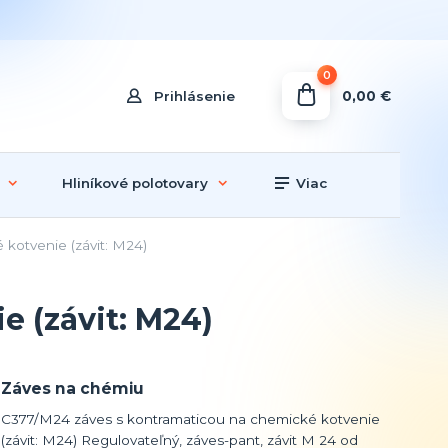
0
0,00 €
Prihlásenie
Hliníkové polotovary
Viac
kotvenie (závit: M24)
 (závit: M24)
Záves na chémiu
C377/M24 záves s kontramaticou na chemické kotvenie
(závit: M24) Regulovateľný, záves-pant, závit M 24 od