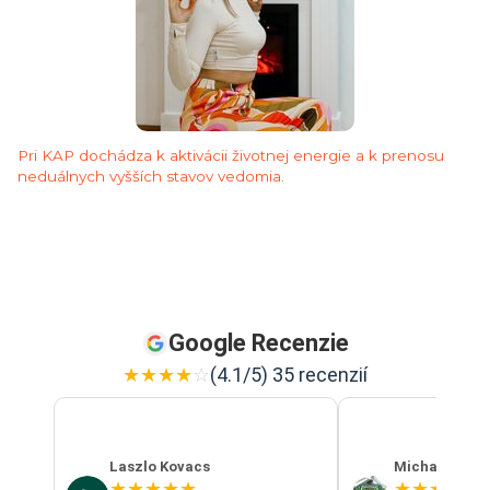
Pri KAP dochádza k aktivácii životnej energie a k prenosu
neduálnych vyšších stavov vedomia.
Google Recenzie
★
★
★
★
☆
(4.1/5) 35 recenzií
Laszlo Kovacs
Michal Szab
★
★
★
★
★
★
★
★
★
★