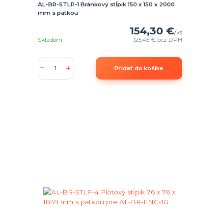
AL-BR-STLP-1 Bránkový stĺpik 150 x 150 x 2000
mm s pätkou
154,30 €
/
ks
Skladom
125,45 €
bez DPH
Pridať do košíka