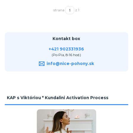
strana
z 1
Kontakt box
+421 902331936
(Po-Pia, 8-16 hod.)
info@nice-pohony.sk
KAP s Viktóriou * Kundalini Activation Process