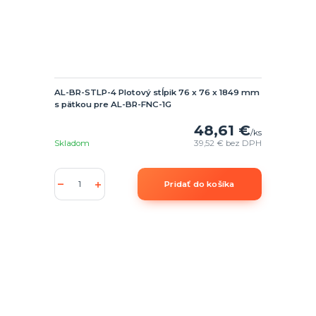
AL-BR-STLP-4 Plotový stĺpik 76 x 76 x 1849 mm
s pätkou pre AL-BR-FNC-1G
48,61 €
/
ks
Skladom
39,52 €
bez DPH
Pridať do košíka