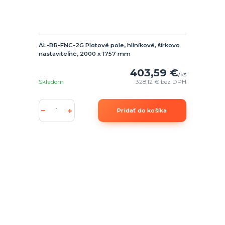
AL-BR-FNC-2G Plotové pole, hliníkové, šírkovo
nastaviteľné, 2000 x 1757 mm
403,59 €
/
ks
Skladom
328,12 €
bez DPH
Pridať do košíka