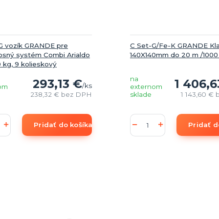
 vozík GRANDE pre
C Set-G/Fe-K GRANDE Kla
sný systém Combi Arialdo
140X140mm do 20 m /1000
 kg, 9 kolieskový
na
293,13 €
1 406,6
/
ks
om
externom
238,32 €
bez DPH
sklade
1 143,60 €
Pridať do košíka
Pridať d