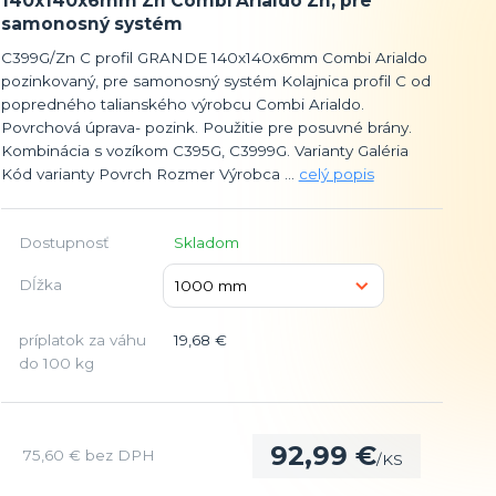
140x140x6mm Zn Combi Arialdo Zn, pre
samonosný systém
C399G/Zn C profil GRANDE 140x140x6mm Combi Arialdo
pozinkovaný, pre samonosný systém Kolajnica profil C od
popredného talianského výrobcu Combi Arialdo.
Povrchová úprava- pozink. Použitie pre posuvné brány.
Kombinácia s vozíkom C395G, C3999G. Varianty Galéria
Kód varianty Povrch Rozmer Výrobca ...
celý popis
Dostupnosť
Skladom
Dĺžka
príplatok za váhu
19,68 €
do 100 kg
92,99 €
75,60 €
bez DPH
/
KS