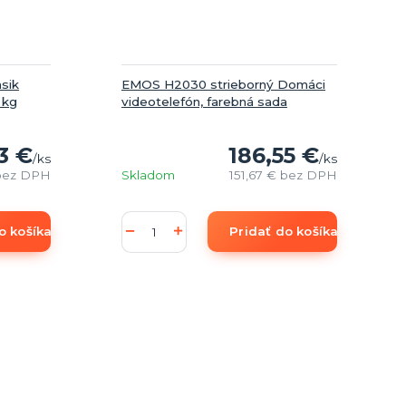
sik
EMOS H2030 strieborný Domáci
 kg
videotelefón, farebná sada
3 €
186,55 €
/
ks
/
ks
bez DPH
Skladom
151,67 €
bez DPH
o košíka
Pridať do košíka