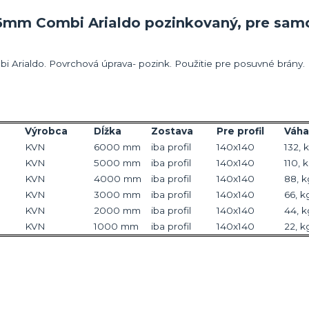
6mm Combi Arialdo pozinkovaný, pre sam
i Arialdo. Povrchová úprava- pozink. Použitie pre posuvné brány.
Výrobca
Dĺžka
Zostava
Pre profil
Váha
KVN
6000 mm
iba profil
140x140
132, 
KVN
5000 mm
iba profil
140x140
110, 
KVN
4000 mm
iba profil
140x140
88, k
KVN
3000 mm
iba profil
140x140
66, k
KVN
2000 mm
iba profil
140x140
44, k
KVN
1000 mm
iba profil
140x140
22, k