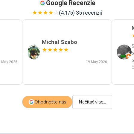
Google Recenzie
★
★
★
★
☆
(4.1/5) 35 recenzií
Michal Szabo
S
★
★
★
★
★
b
p
 May 2026
19 May 2026
p
Č
m
a
s
z
Ohodnoťte nás
Načítať viac...
p