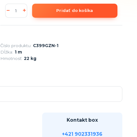
Pridať do košíka
Číslo produktu:
C399GZN-1
Dĺžka:
1 m
Hmotnosť:
22 kg
Kontakt box
+421 902331936