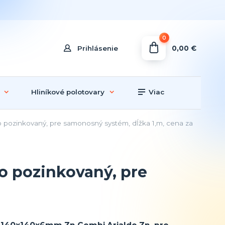
0
0,00 €
Prihlásenie
Hliníkové polotovary
Viac
ozinkovaný, pre samonosný systém, dĺžka 1,m, cena za
 pozinkovaný, pre