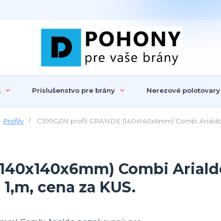
k
Príslušenstvo pre brány
Nerezové polotovary
Profily
C399GZN profil GRANDE (140x140x6mm) Combi Arialdo p
140x140x6mm) Combi Arialdo
1,m, cena za KUS.