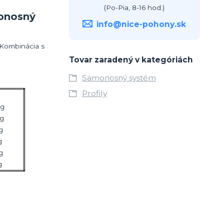
(Po-Pia, 8-16 hod.)
onosný
info@nice-pohony.sk
 Kombinácia s
Tovar zaradený v kategóriách
Samonosný systém
Profily
kg
kg
g
g
g
g