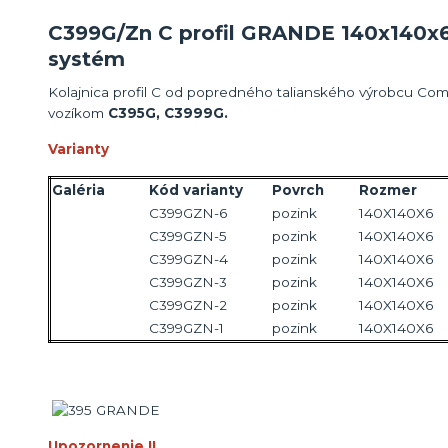
C399G/Zn C profil GRANDE 140x140x
systém
Kolajnica profil C od popredného talianského výrobcu Comb
vozíkom
C395G, C3999G.
Varianty
Galéria
Kód varianty
Povrch
Rozmer
C399GZN-6
pozink
140X140X6
C399GZN-5
pozink
140X140X6
C399GZN-4
pozink
140X140X6
C399GZN-3
pozink
140X140X6
C399GZN-2
pozink
140X140X6
C399GZN-1
pozink
140X140X6
Upozornenie !!