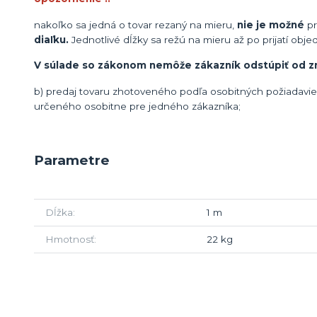
nakoľko sa jedná o tovar rezaný na mieru,
nie je možné
pr
diaľku.
Jednotlivé dĺžky sa režú na mieru až po prijatí obje
V súlade so zákonom nemôže zákazník odstúpiť od z
b) predaj tovaru zhotoveného podľa osobitných požiadavie
určeného osobitne pre jedného zákazníka;
Parametre
Dĺžka
1 m
Hmotnosť
22 kg