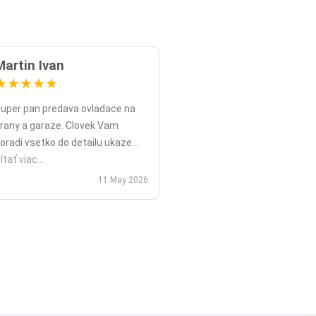
Martin Ivan
★
★
★
★
★
uper pan predava ovladace na
rany a garaze. Clovek Vam
oradi vsetko do detailu ukaze
opripade nadstavy priamo na
ítať viac...
ieste a ked uz nahodou to nejde
11 May 2026
ko v mojom pripade zavolali sme
polu videohor a priamo pomohol
 nadstavenim. Za mna je tento
an jednicka vo svojom obore.