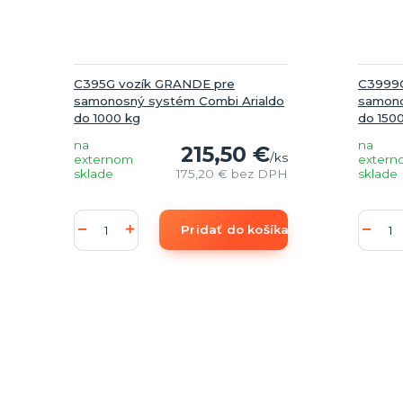
C395G vozík GRANDE pre
C3999G
samonosný systém Combi Arialdo
samono
do 1000 kg
do 1500
na
na
215,50 €
/
ks
externom
extern
sklade
175,20 €
bez DPH
sklade
Pridať do košíka