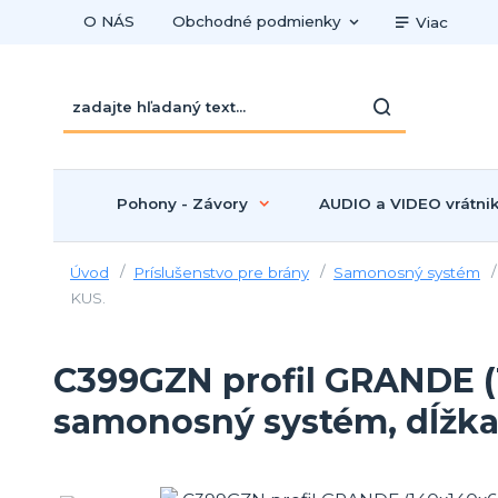
O NÁS
Obchodné podmienky
Viac
Pohony - Závory
AUDIO a VIDEO vrátni
Úvod
Príslušenstvo pre brány
Samonosný systém
KUS.
C399GZN profil GRANDE (
samonosný systém, dĺžka 