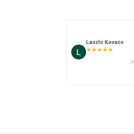
Laszlo Kovacs
★
★
★
★
★
25