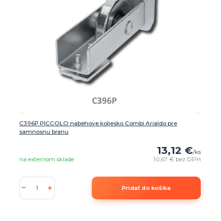
C396P PICCOLO nabehove koliesko Combi Arialdo pre
samnosnu branu
13,12 €
/
ks
na externom sklade
10,67 €
bez DPH
Pridať do košíka