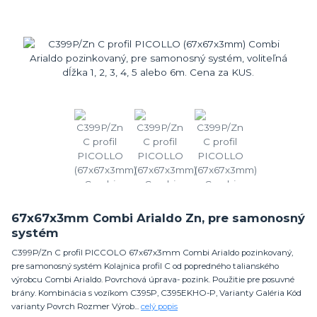
67x67x3mm Combi Arialdo Zn, pre samonosný
systém
C399P/Zn C profil PICCOLO 67x67x3mm Combi Arialdo pozinkovaný,
pre samonosný systém Kolajnica profil C od popredného talianského
výrobcu Combi Arialdo. Povrchová úprava- pozink. Použitie pre posuvné
brány. Kombinácia s vozíkom C395P, C395EKHO-P, Varianty Galéria Kód
varianty Povrch Rozmer Výrob...
celý popis