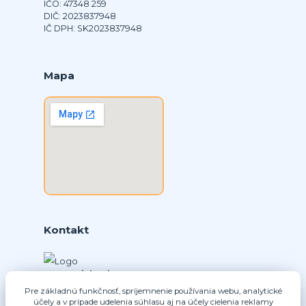
IČO: 47348 259
DIČ: 2023837948
IČ DPH: SK2023837948
Mapa
Kontakt
Ing. Daniel Doboš
+421 902331936
Pre základnú funkčnosť, spríjemnenie používania webu, analytické
účely a v prípade udelenia súhlasu aj na účely cielenia reklamy
(Po-Pia, 8-16 hod.)