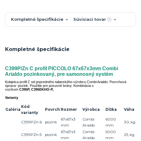
Kompletné špecifikácie
Súvisiaci tovar
1
Kompletné špecifikácie
C399P/Zn C profil PICCOLO 67x67x3mm Combi
Arialdo pozinkovaný, pre samonosný systém
Kolajnica profil C od popredného talianského výrobcu Combi Arialdo. Povrchová
úprava- pozink. Použitie pre posuvné brány. Kombinácia s
vozíkom
C395P, C395EKHO-P,
Varianty
Kód
Galéria
Povrch
Rozmer
Výrobca
Dĺžka
Váha
varianty
67x67x3
Combi
6000
C399PZn-6
pozink
30, kg
mm
Arialdo
mm
67x67x3
Combi
5000
C399PZn-5
pozink
25, kg
mm
Arialdo
mm