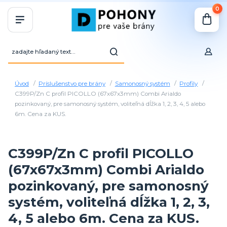
0
Úvod
Príslušenstvo pre brány
Samonosný systém
Profily
C399P/Zn C profil PICOLLO (67x67x3mm) Combi Arialdo
pozinkovaný, pre samonosný systém, voliteľná dĺžka 1, 2, 3, 4, 5 alebo
6m. Cena za KUS.
C399P/Zn C profil PICOLLO
(67x67x3mm) Combi Arialdo
pozinkovaný, pre samonosný
systém, voliteľná dĺžka 1, 2, 3,
4, 5 alebo 6m. Cena za KUS.