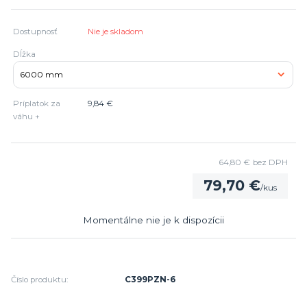
Dostupnosť
Nie je skladom
Dĺžka
Príplatok za
9,84 €
váhu +
64,80 €
bez DPH
79,70 €
/
kus
Momentálne nie je k dispozícii
Číslo produktu:
C399PZN-6