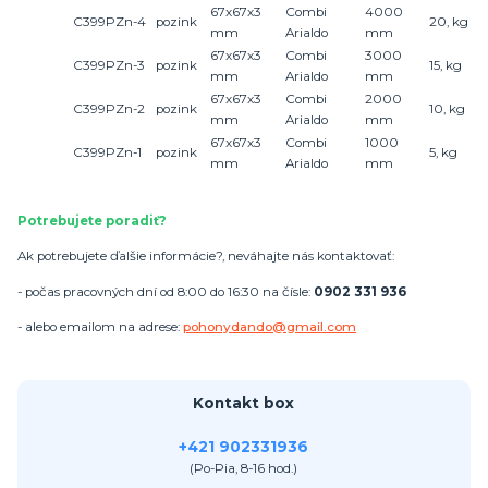
67x67x3
Combi
4000
C399PZn-4
pozink
20, kg
mm
Arialdo
mm
67x67x3
Combi
3000
C399PZn-3
pozink
15, kg
mm
Arialdo
mm
67x67x3
Combi
2000
C399PZn-2
pozink
10, kg
mm
Arialdo
mm
67x67x3
Combi
1000
C399PZn-1
pozink
5, kg
mm
Arialdo
mm
Potrebujete poradiť?
Ak potrebujete ďalšie informácie?, neváhajte nás kontaktovať:
- počas pracovných dní od 8:00 do 16:30 na čísle:
0902 331 936
- alebo emailom na adrese:
pohonydando@gmail.com
Kontakt box
+421 902331936
(Po-Pia, 8-16 hod.)