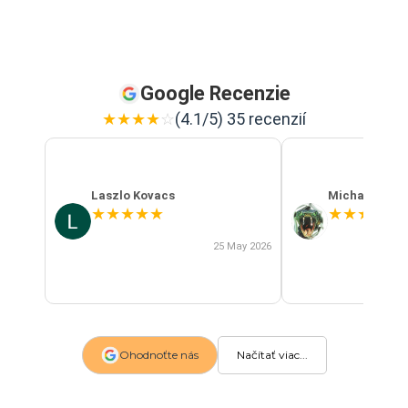
Google Recenzie
★
★
★
★
☆
(4.1/5) 35 recenzií
Laszlo Kovacs
Michal Szab
★
★
★
★
★
★
★
★
★
★
25 May 2026
Ohodnoťte nás
Načítať viac...