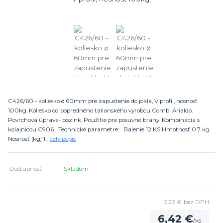
C426/60 - koliesko ø 60mm pre zapustenie do jokla, V profil, nosnosť
100kg, Koliesko od popredného talianského výrobcu Combi Arialdo.
Povrchová úprava- pozink. Použitie pre posuvné brány. Kombinácia s
kolajnicou C906 Technické parametre: Balenie 12 KS Hmotnosť 0.7 kg
Nosnosť [kg] 1...
celý popis
Dostupnosť
Skladom
5,22 €
bez DPH
6,42 €
/
ks