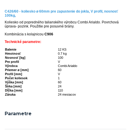
C426/60 - koliesko ø 60mm pre zapustenie do jokla, V profil, nosnosť
100kg,
Koliesko od popredného talianského výrobcu Combi Arialdo. Povrchová
úprava- pozink. Použitie pre posuvné brány.
Kombinácia s kolajnicou
C906
Technické parametre:
Balenie
12 KS
Hmotnosť
0.7 kg
Nosnosť
[kg]
100
Pre profil
V
Výrobca
Combi Arialdo
Priemer ø
[mm]
60
Profil
[mm]
V
Počet koliesok
1
Výška
[mm]
60
Šírka
[mm]
24
Dĺžka
[mm]
110
Záruka
24 mesiacov
Parametre