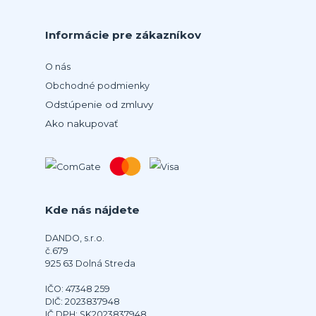
Informácie pre zákazníkov
O nás
Obchodné podmienky
Odstúpenie od zmluvy
Ako nakupovať
Kde nás nájdete
DANDO, s.r.o.
č.679
925 63 Dolná Streda
IČO: 47348 259
DIČ: 2023837948
IČ DPH: SK2023837948