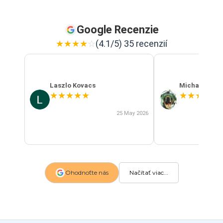
Google Recenzie
★
★
★
★
☆
(4.1/5) 35 recenzií
Laszlo Kovacs
Michal Szab
★
★
★
★
★
★
★
★
★
★
25 May 2026
Ohodnoťte nás
Načítať viac...