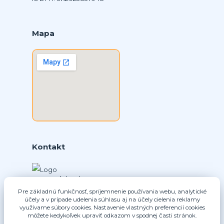
Mapa
Kontakt
Ing. Daniel Doboš
+421 902331936
Pre základnú funkčnosť, spríjemnenie používania webu, analytické
účely a v prípade udelenia súhlasu aj na účely cielenia reklamy
(Po-Pia, 8-16 hod.)
využívame súbory cookies. Nastavenie vlastných preferencií cookies
môžete kedykoľvek upraviť odkazom v spodnej časti stránok.
info@nice-pohony.sk