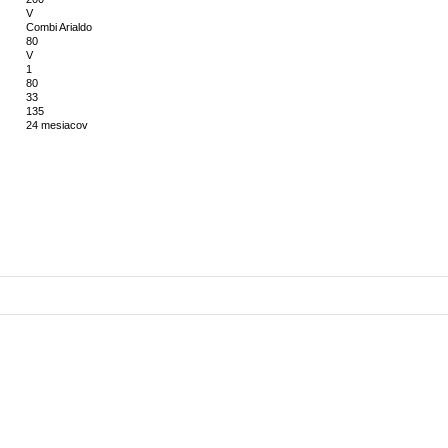
V
Combi Arialdo
80
V
1
80
33
135
24 mesiacov