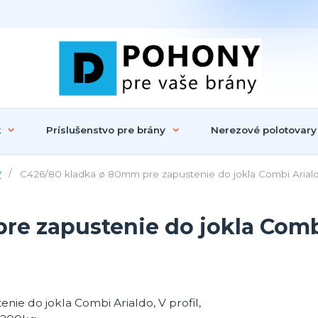
k
Príslušenstvo pre brány
Nerezové polotovary
V
C426/80 kladka ø 80mm pre zapustenie do jokla Combi Arialdo
e zapustenie do jokla Combi 