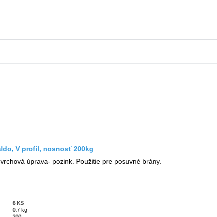
ldo, V profil, nosnosť 200kg
vrchová úprava- pozink. Použitie pre posuvné brány.
6 KS
0.7 kg
200