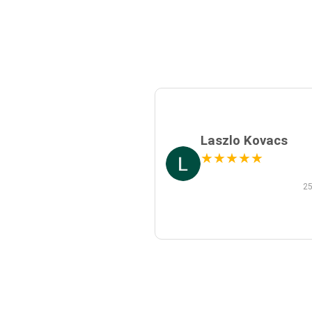
Laszlo Kovacs
★
★
★
★
★
25