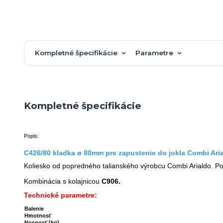
Kompletné špecifikácie
Parametre
Kompletné špecifikácie
Popis:
C426/80 kladka ø 80mm pre zapustenie do jokla Combi Aria
Koliesko od popredného talianského výrobcu Combi Arialdo. Po
Kombinácia s kolajnicou
C906.
Technické parametre:
Balenie
Hmotnosť
Nosnosť
[kg]