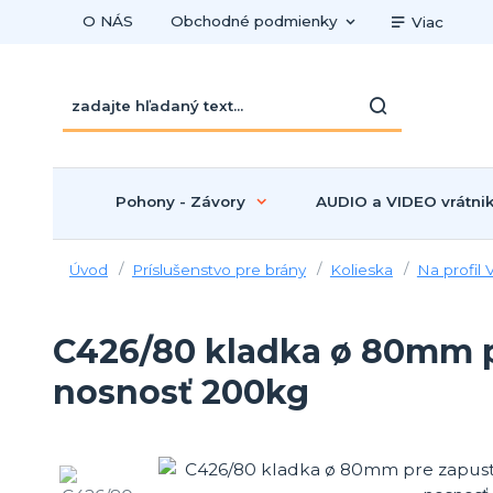
O NÁS
Obchodné podmienky
Viac
Pohony - Závory
AUDIO a VIDEO vrátni
Úvod
Príslušenstvo pre brány
Kolieska
Na profil 
C426/80 kladka ø 80mm pr
nosnosť 200kg