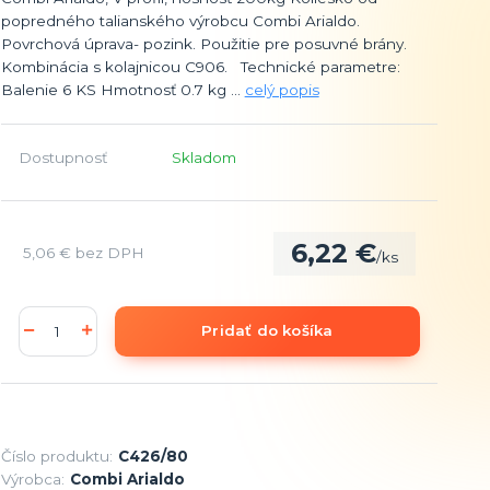
popredného talianského výrobcu Combi Arialdo.
Povrchová úprava- pozink. Použitie pre posuvné brány.
Kombinácia s kolajnicou C906. Technické parametre:
Balenie 6 KS Hmotnosť 0.7 kg ...
celý popis
Dostupnosť
Skladom
6,22 €
5,06 €
bez DPH
/
ks
Pridať do košíka
Číslo produktu:
C426/80
Výrobca:
Combi Arialdo