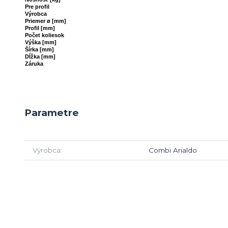
Pre profil
Výrobca
Priemer ø
[mm]
Profil
[mm]
Počet koliesok
Výška
[mm]
Šírka
[mm]
Dĺžka
[mm]
Záruka
Parametre
Výrobca
Combi Arialdo