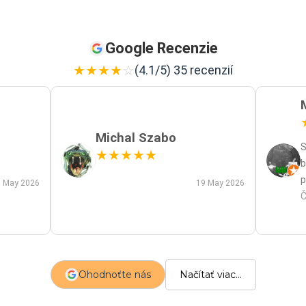
Google Recenzie
★
★
★
★
☆
(4.1/5) 35 recenzií
Michal Szabo
S
★
★
★
★
★
b
p
 May 2026
19 May 2026
p
Č
m
a
s
z
Ohodnoťte nás
Načítať viac...
p