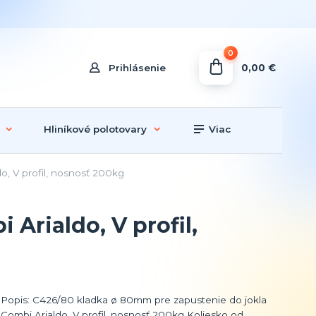
0
0,00 €
Prihlásenie
Hliníkové polotovary
Viac
, V profil, nosnosť 200kg
Arialdo, V profil,
Popis: C426/80 kladka ø 80mm pre zapustenie do jokla
Combi Arialdo, V profil, nosnosť 200kg Koliesko od