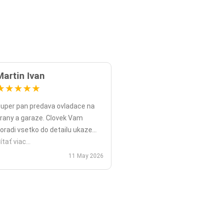
Martin Ivan
★
★
★
★
★
uper pan predava ovladace na
rany a garaze. Clovek Vam
oradi vsetko do detailu ukaze
opripade nadstavy priamo na
ítať viac...
ieste a ked uz nahodou to nejde
11 May 2026
ko v mojom pripade zavolali sme
polu videohor a priamo pomohol
 nadstavenim. Za mna je tento
an jednicka vo svojom obore.