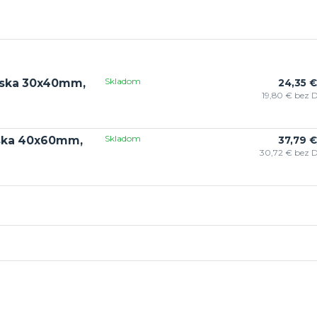
Skladom
ieska 30x40mm,
24,35 €
19,80 €
bez 
Skladom
ieska 40x60mm,
37,79 €
30,72 €
bez 