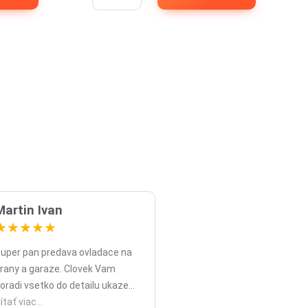
Martin Ivan
★
★
★
★
★
uper pan predava ovladace na
rany a garaze. Clovek Vam
oradi vsetko do detailu ukaze
opripade nadstavy priamo na
ítať viac...