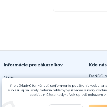
Informácie pre zákazníkov
Kde nás
DANDO, s.
O nás
č.679
Obchodné podmienky
Pre základnú funkčnosť, spríjemnenie používania webu, anal
925 63 Do
súhlasu aj na účely cielenia reklamy využívame súbory cookie
Odstúpenie od zmluvy
cookies môžete kedykoľvek upraviť odkazom v s
IČO: 4734
Ako nakupovať
DIČ: 202
IČ DPH: 