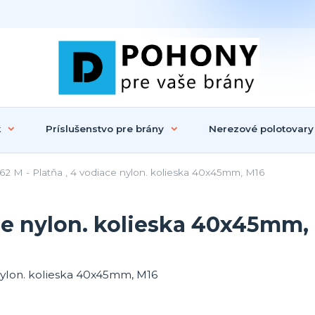
k
Príslušenstvo pre brány
Nerezové polotovary
2 M - Platňa , 4 vodiace nylon. kolieska 40x45mm, M16
ace nylon. kolieska 40x45mm,