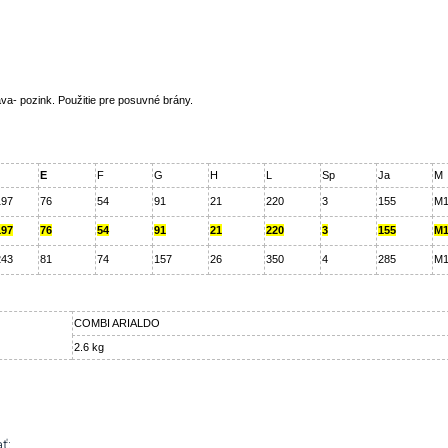
a- pozink. Použitie pre posuvné brány.
E
F
G
H
L
Sp
Ja
M
197
76
54
91
21
220
3
155
M1
197
76
54
91
21
220
3
155
M1
243
81
74
157
26
350
4
285
M1
COMBI ARIALDO
2.6 kg
ť: