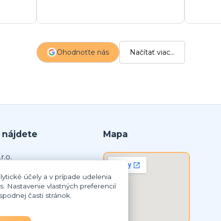
m
a
s
z
Ohodnoťte nás
Načítať viac...
p
 nájdete
Mapa
r.o.
ytické účely a v prípade udelenia
lná Streda
s. Nastavenie vlastných preferencií
podnej časti stránok.
8 259
3837948
SK2023837948