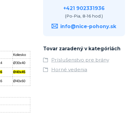
+421 902331936
(Po-Pia, 8-16 hod.)
info@nice-pohony.sk
Tovar zaradený v kategóriách
Koliesko
Príslušenstvo pre brány
4
Ø30x40
Horné vedenia
6
Ø40x45
6
Ø40x60