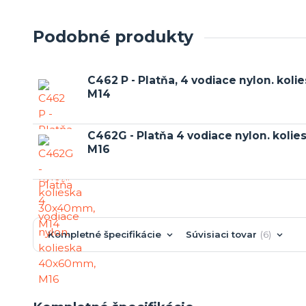
Podobné produkty
C462 P - Platňa, 4 vodiace nylon. kol
M14
C462G - Platňa 4 vodiace nylon. kol
M16
Kompletné špecifikácie
Súvisiaci tovar
6