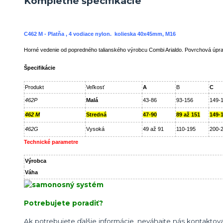
Kompletné špecifikácie
C462 M - Platňa , 4 vodiace nylon. kolieska 40x45mm, M16
Horné vedenie od popredného talianského výrobcu Combi Arialdo. Povrchová úprav
Špecifikácie
Produkt
Veľkosť
A
B
C
462P
Malá
43-86
93-156
149-
462 M
Stredná
47-90
89 až 151
149-
462G
Vysoká
49 až 91
110-195
200-
Technické parametre
Výrobca
Váha
Potrebujete poradiť?
Ak potrebujete ďalšie informácie, neváhajte nás kontaktova