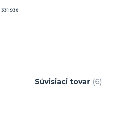
 331 936
Súvisiaci tovar
6