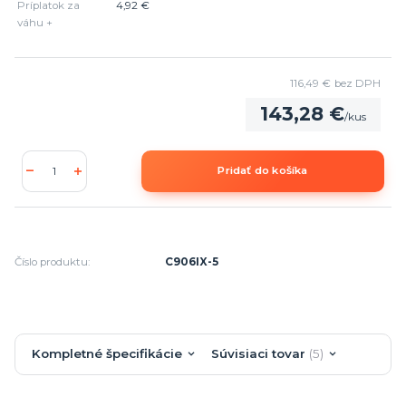
Príplatok za
4,92 €
váhu +
116,49 €
bez DPH
143,28 €
/
kus
Pridať do košíka
Číslo produktu:
C906IX-5
Kompletné špecifikácie
Súvisiaci tovar
5