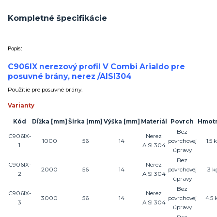
Kompletné špecifikácie
Popis:
C906IX nerezový profil V Combi Arialdo pre
posuvné brány, nerez /AISI304
Použitie pre posuvné brány.
Varianty
Kód
Dĺžka
[mm]
Šírka
[mm]
Výška
[mm]
Materiál
Povrch
Hmot
Bez
C906IX-
Nerez
1000
56
14
povrchovej
1.5 
1
AISI 304
úpravy
Bez
C906IX-
Nerez
2000
56
14
povrchovej
3 k
2
AISI 304
úpravy
Bez
C906IX-
Nerez
3000
56
14
povrchovej
4.5 
3
AISI 304
úpravy