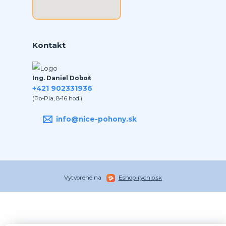
Kontakt
Ing. Daniel Doboš
+421 902331936
(Po-Pia, 8-16 hod.)
info@nice-pohony.sk
Vytvorené na
Eshop-rychlo.sk