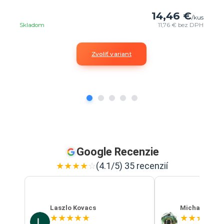
14,46 €
/
kus
Skladom
11,76 €
bez DPH
Zvoliť variant
Google Recenzie
★
★
★
★
☆
(4.1/5) 35 recenzií
Laszlo Kovacs
Michal Szab
★
★
★
★
★
★
★
★
★
★