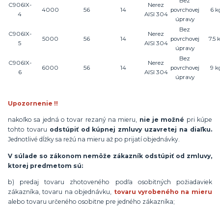
Bez
C906IX-
Nerez
4000
56
14
povrchovej
6 k
4
AISI 304
úpravy
Bez
C906IX-
Nerez
5000
56
14
povrchovej
7.5 
5
AISI 304
úpravy
Bez
C906IX-
Nerez
6000
56
14
povrchovej
9 k
6
AISI 304
úpravy
Upozornenie !!
nakoľko sa jedná o tovar rezaný na mieru,
nie je možné
pri kúpe
tohto tovaru
odstúpiť od kúpnej zmluvy uzavretej na diaľku.
Jednotlivé dĺžky sa režú na mieru až po prijatí objednávky.
V súlade so zákonom nemôže zákazník odstúpiť od zmluvy,
ktorej predmetom sú:
b) predaj tovaru zhotoveného podľa osobitných požiadaviek
zákazníka, tovaru na objednávku,
tovaru vyrobeného na mieru
alebo tovaru určeného osobitne pre jedného zákazníka;