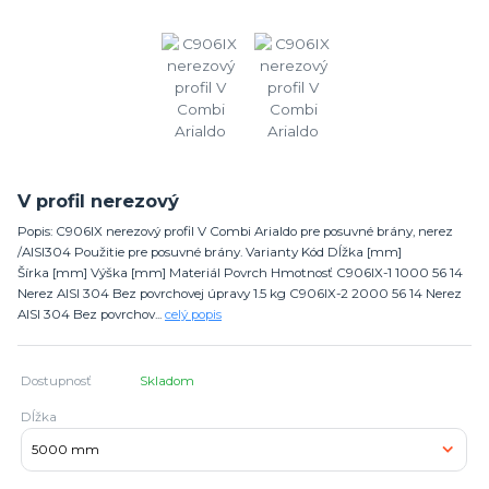
V profil nerezový
Popis: C906IX nerezový profil V Combi Arialdo pre posuvné brány, nerez
/AISI304 Použitie pre posuvné brány. Varianty Kód Dĺžka [mm]
Šírka [mm] Výška [mm] Materiál Povrch Hmotnosť C906IX-1 1000 56 14
Nerez AISI 304 Bez povrchovej úpravy 1.5 kg C906IX-2 2000 56 14 Nerez
AISI 304 Bez povrchov...
celý popis
Dostupnosť
Skladom
Dĺžka