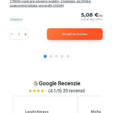
C750M vozík pre závesný systém, 2 kolieska, do 100kg,
uzatvorené ložiská, pre profil C920M
5,08 €
/
ks
Skladom
4,13 €
bez DPH
Pridať do košíka
Google Recenzie
★
★
★
★
☆
(4.1/5) 35 recenzií
Laszlo Kovacs
Michal Szab