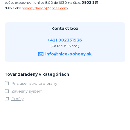
počas pracovných dní od 8:00 do 16:30 na čísle:
0902 331
936
alebo
pohonydando@gmail.com
Kontakt box
+421 902331936
(Po-Pia, 8-16 hod.)
info@nice-pohony.sk
Tovar zaradený v kategóriách
Príslušenstvo pre brány
Závesný systém
Profily