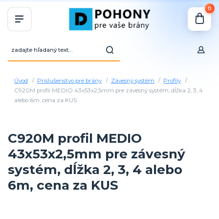
0
Úvod
Príslušenstvo pre brány
Závesný systém
Profily
C920M profil MEDIO 43x53x2,5mm pre závesný systém, dĺžka 2, 3, 4
alebo 6m, cena za KUS
C920M profil MEDIO
43x53x2,5mm pre závesný
systém, dĺžka 2, 3, 4 alebo
6m, cena za KUS