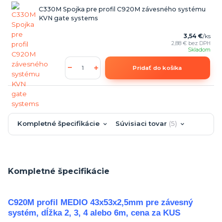
C330M Spojka pre profil C920M závesného systému
KVN gate systems
3,54 €
/
ks
2,88 €
bez DPH
Skladom
Pridať do košíka
Kompletné špecifikácie
Súvisiaci tovar
5
Kompletné špecifikácie
C920M profil MEDIO 43x53x2,5mm pre závesný
systém, dĺžka 2, 3, 4 alebo 6m, cena za KUS