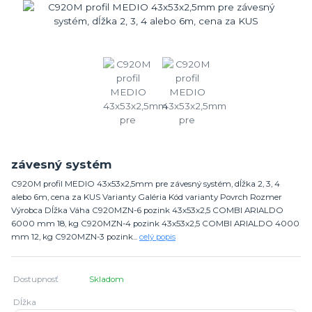
závesný systém
C920M profil MEDIO 43x53x2,5mm pre závesný systém, dĺžka 2, 3, 4
alebo 6m, cena za KUS Varianty Galéria Kód varianty Povrch Rozmer
Výrobca Dĺžka Váha C920MZN-6 pozink 43x53x2,5 COMBI ARIALDO
6000 mm 18, kg C920MZN-4 pozink 43x53x2,5 COMBI ARIALDO 4000
mm 12, kg C920MZN-3 pozink...
celý popis
Dostupnosť
Skladom
Dĺžka