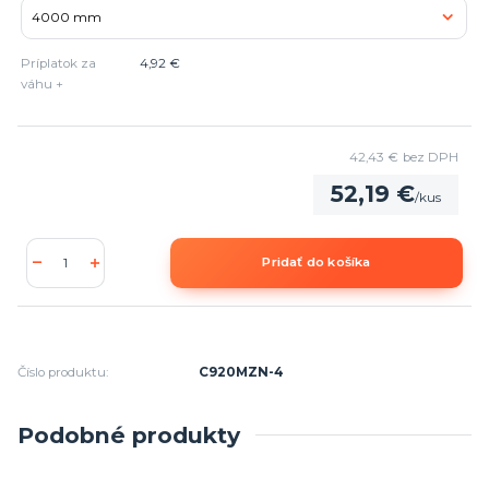
Príplatok za
4,92 €
váhu +
42,43 €
bez DPH
52,19 €
/
kus
Pridať do košíka
Číslo produktu:
C920MZN-4
Podobné produkty