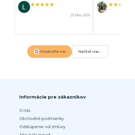
★
★
★
★
★
★
★
★
★
★
25 May 2026
Ohodnoťte nás
Načítať viac...
Informácie pre zákazníkov
O nás
Obchodné podmienky
Odstúpenie od zmluvy
Ako nakupovať