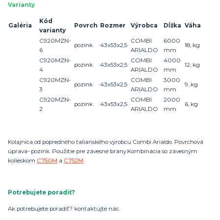
Varianty
Kód
Galéria
Povrch
Rozmer
Výrobca
Dĺžka
Váha
varianty
C920MZN-
COMBI
6000
pozink
43x53x2,5
18, kg
6
ARIALDO
mm
C920MZN-
COMBI
4000
pozink
43x53x2,5
12, kg
4
ARIALDO
mm
C920MZN-
COMBI
3000
pozink
43x53x2,5
9, kg
3
ARIALDO
mm
C920MZN-
COMBI
2000
pozink
43x53x2,5
6, kg
2
ARIALDO
mm
Kolajnica od popredného talianského výrobcu Combi Arialdo. Povrchová
úprava- pozink. Použitie pre závesné brány.Kombinácia so závesným
kolieskom
C750M
a
C752M
.
Potrebujete poradiť?
Ak potrebujete poradiť? kontaktujte nás: