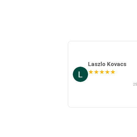
Laszlo Kovacs
★
★
★
★
★
25