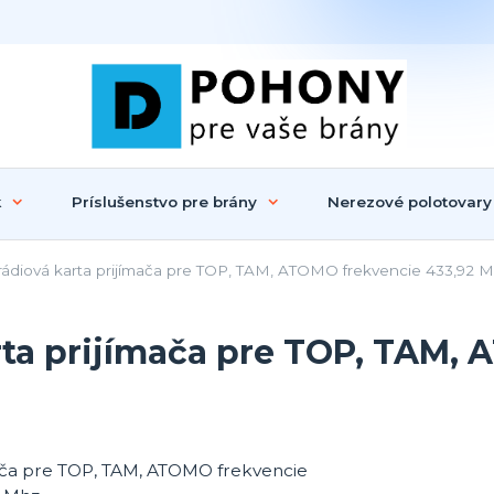
k
Príslušenstvo pre brány
Nerezové polotovary
diová karta prijímača pre TOP, TAM, ATOMO frekvencie 433,92 M
ta prijímača pre TOP, TAM, 