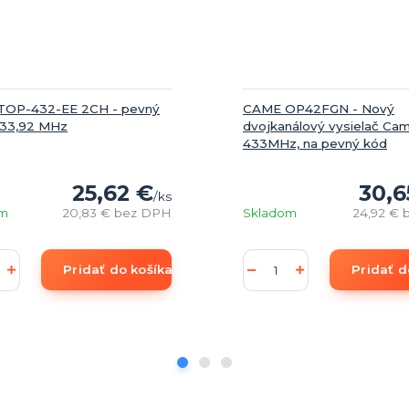
OP-432-EE 2CH - pevný
CAME OP42FGN - Nový
433,92 MHz
dvojkanálový vysielač C
433MHz, na pevný kód
25,62 €
30,6
/
ks
om
20,83 €
bez DPH
Skladom
24,92 €
Pridať do košíka
Pridať d