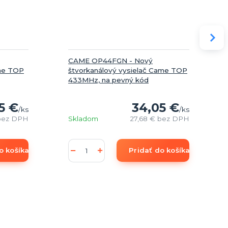
CAME OP44FGN - Nový
ame TOP
štvorkanálový vysielač Came TOP
433MHz, na pevný kód
5 €
34,05 €
/
ks
/
ks
bez DPH
Skladom
27,68 €
bez DPH
o košíka
Pridať do košíka