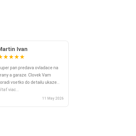
Martin Ivan
★
★
★
★
★
uper pan predava ovladace na
rany a garaze. Clovek Vam
oradi vsetko do detailu ukaze
opripade nadstavy priamo na
ítať viac...
ieste a ked uz nahodou to nejde
11 May 2026
ko v mojom pripade zavolali sme
polu videohor a priamo pomohol
 nadstavenim. Za mna je tento
an jednicka vo svojom obore.