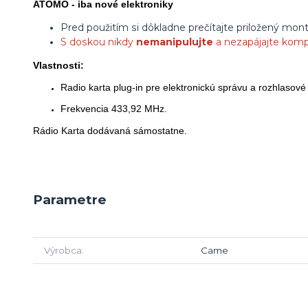
ATOMO - iba nové elektroniky
Pred použitím si dôkladne prečítajte priložený mo
S doskou nikdy
nemanipulujte
a nezapájajte ko
Vlastnosti:
Radio karta plug-in pre elektronickú správu a rozhlaso
Frekvencia 433,92 MHz.
Rádio Karta dodávaná sámostatne.
Parametre
Výrobca
Came