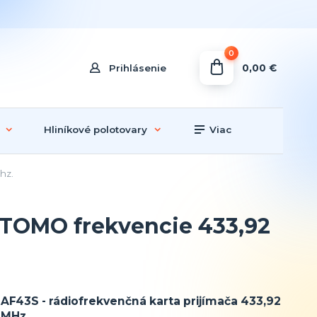
0
0,00 €
Prihlásenie
Hliníkové polotovary
Viac
hz.
ATOMO frekvencie 433,92
AF43S - rádiofrekvenčná karta prijímača 433,92
MHz