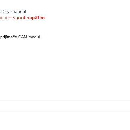
ntážny manuál
mponenty
pod napätím
!
vé prijímače CAM modul.