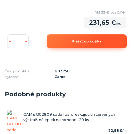
188,33 €
bez DPH
231,65 €
/
ks
Pridať do košíka
Číslo produktu:
G03750
Výrobca:
Came
Podobné produkty
CAME G02809 sada fosforeskujúcich červených
výstraž. nálepiek na rameno -20 ks
22,98 €
/
ks