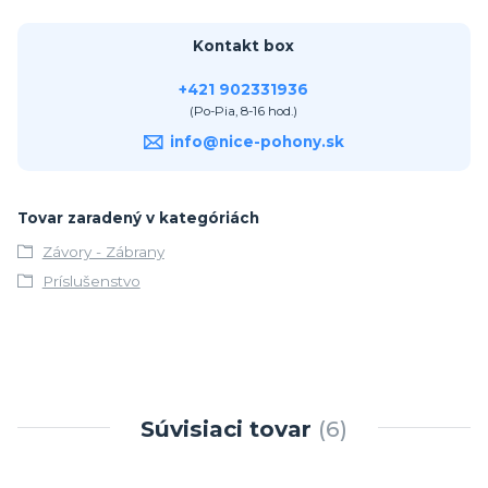
Kontakt box
+421 902331936
(Po-Pia, 8-16 hod.)
info@nice-pohony.sk
Tovar zaradený v kategóriách
Závory - Zábrany
Príslušenstvo
Súvisiaci tovar
6