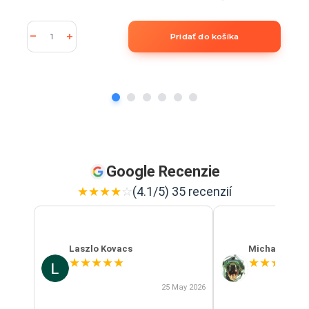
Pridať do košíka
Google Recenzie
★
★
★
★
☆
(4.1/5) 35 recenzií
Laszlo Kovacs
Michal Szab
★
★
★
★
★
★
★
★
★
★
25 May 2026