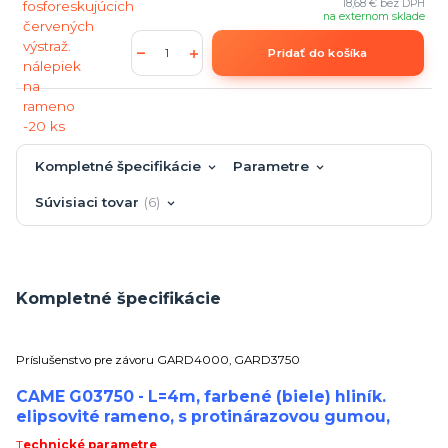
18,68 €
bez DPH
na externom sklade
Pridať do košíka
Kompletné špecifikácie
Parametre
Súvisiaci tovar
6
Kompletné špecifikácie
Príslušenstvo pre závoru GARD4000, GARD3750
CAME G03750 - L=4m, farbené (biele) hliník.
elipsovité rameno, s protinárazovou gumou,
T
echnické parametre