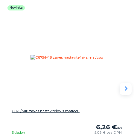
Novinka
C875/M18 záves nastaviteľný s maticou
6,26 €
/
ks
Skladom
5,09 €
bez DPH