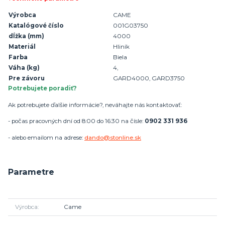
Výrobca
CAME
Katalógové číslo
001G03750
dĺžka (mm)
4000
Materiál
Hliník
Farba
Biela
Váha (kg)
4,
Pre závoru
GARD4000, GARD3750
Potrebujete poradiť?
Ak potrebujete ďalšie informácie?, neváhajte nás kontaktovať:
- počas pracovných dní od 8:00 do 16:30 na čísle:
0902 331 936
- alebo emailom na adrese:
dando@stonline.sk
Parametre
Výrobca
Came