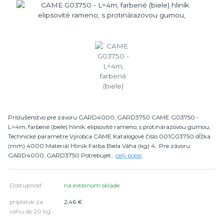
Príslušenstvo pre závoru GARD4000, GARD3750 CAME G03750 -
L=4m, farbené (biele) hliník. elipsovité rameno, s protinárazovou gumou,
Technické parametre Výrobca CAME Katalógové číslo 001G03750 dĺžka
(mm) 4000 Materiál Hliník Farba Biela Váha (kg) 4, Pre závoru
GARD4000, GARD3750 Potrebujet...
celý popis
Dostupnosť
na externom sklade
príplatok za
2,46 €
váhu do 20 kg