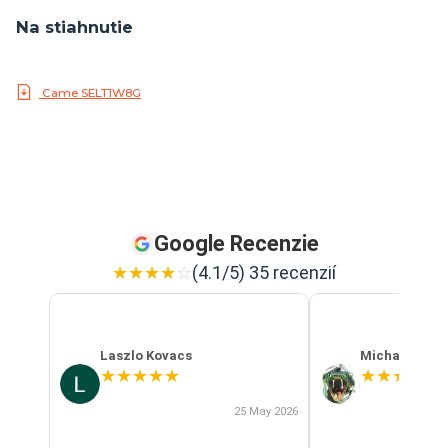
Na stiahnutie
Came SELT1W8G
Google Recenzie
★
★
★
★
☆
(4.1/5) 35 recenzií
Laszlo Kovacs
Michal Szab
★
★
★
★
★
★
★
★
★
★
25 May 2026