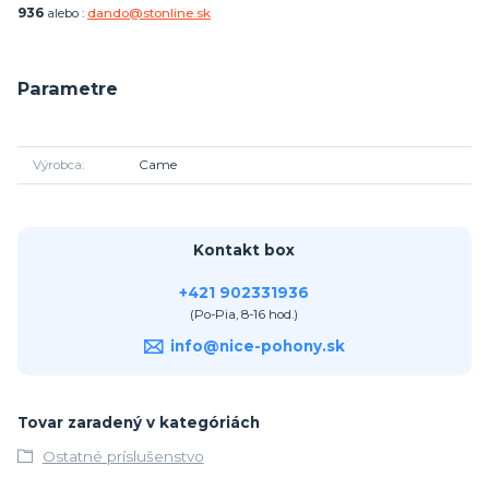
936
alebo :
dando@stonline.sk
Parametre
Výrobca
Came
Kontakt box
+421 902331936
(Po-Pia, 8-16 hod.)
info@nice-pohony.sk
Tovar zaradený v kategóriách
Ostatné príslušenstvo