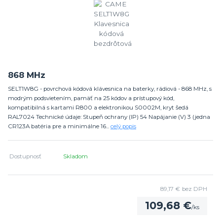
868 MHz
SELT1W8G - povrchová kódová klávesnica na baterky, rádiová - 868 MHz, s
modrým podsvietením, pamäť na 25 kódov a prístupový kód,
kompatibilná s kartami R800 a elektronikou S0002M, kryt šedá
RAL7024 Technické údaje: Stupeň ochrany (IP) 54 Napájanie (V) 3 (jedna
CR123A batéria pre a minimálne 16...
celý popis
Dostupnosť
Skladom
89,17 €
bez DPH
109,68 €
/
ks