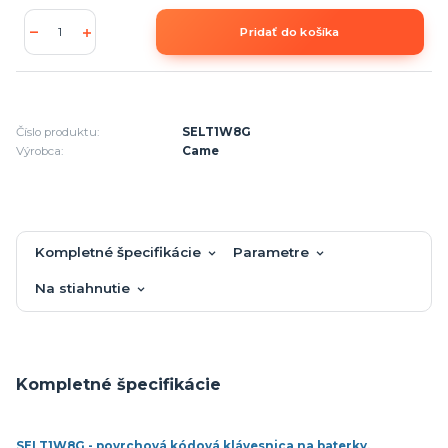
Pridať do košíka
Číslo produktu:
SELT1W8G
Výrobca:
Came
Kompletné špecifikácie
Parametre
Na stiahnutie
Kompletné špecifikácie
SELT1W8G - povrchová kódová klávesnica na baterky,