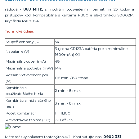
rádiová -
868 MHz,
s modrým podsvietením, pamäť na 25 kódov a
prístupový kód, kompatibilná s kartami R800 a elektronikou S0002M,
kryt šedá RAL7024
Technické údaje:
Stupeň ochrany (IP)
54
3 (jedna CR123A batéria pre a minimálne
Napájanie (V)
1600mAh) 0,1
Maximálny odber (mA)
48
Maximálna spotreba (mW)
144
Rozsah v otvorenom poli
0,5 min. / 80 *max.
(M)
Kombinácia
2 min. - 8 max.
používateľského hesla
Kombinácia inštalačného
3 min. - 8 max.
hesla
Počet kombinácií
111,111,100
Prevádzková teplota (° C)
-20 až +55
Máte otázky ohľadom tohto výrobku? Kontaktujte nás
0902 331