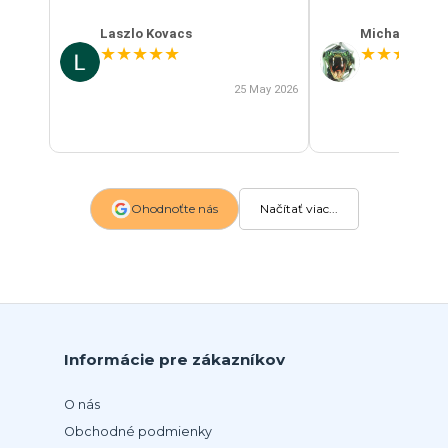
Laszlo Kovacs
Michal Szab
★
★
★
★
★
★
★
★
★
★
25 May 2026
Ohodnoťte nás
Načítať viac...
Informácie pre zákazníkov
O nás
Obchodné podmienky