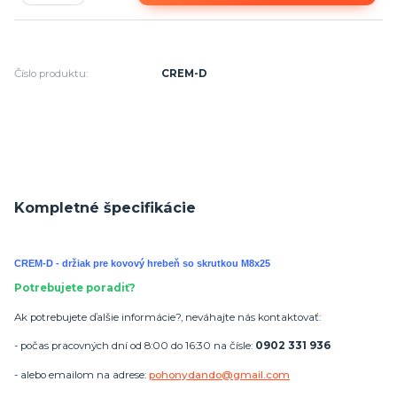
Číslo produktu:
CREM-D
Kompletné špecifikácie
CREM-D - držiak pre kovový hrebeň so skrutkou M8x25
Potrebujete poradiť?
Ak potrebujete ďalšie informácie?, neváhajte nás kontaktovať:
- počas pracovných dní od 8:00 do 16:30 na čísle:
0902 331 936
- alebo emailom na adrese:
pohonydando@gmail.com