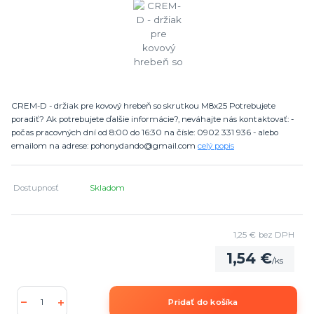
CREM-D - držiak pre kovový hrebeň so skrutkou M8x25 Potrebujete
poradiť? Ak potrebujete ďalšie informácie?, neváhajte nás kontaktovať: -
počas pracovných dní od 8:00 do 16:30 na čísle: 0902 331 936 - alebo
emailom na adrese: pohonydando@gmail.com
celý popis
Dostupnosť
Skladom
1,25 €
bez DPH
1,54 €
/
ks
Pridať do košíka