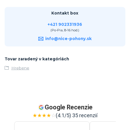
Kontakt box
+421 902331936
(Po-Pia, 8-16 hod.)
info@nice-pohony.sk
Tovar zaradený v kategóriách
Hrebene
Google Recenzie
★
★
★
★
☆
(4.1/5) 35 recenzií