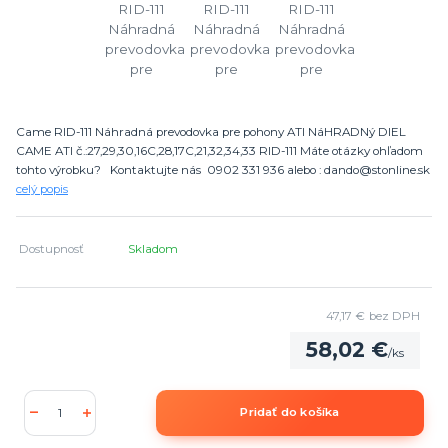
Came RID-111 Náhradná prevodovka pre pohony ATI NáHRADNý DIEL
CAME ATI č.:27,29,30,16C,28,17C,21,32,34,33 RID-111 Máte otázky ohľadom
tohto výrobku? Kontaktujte nás 0902 331 936 alebo : dando@stonline.sk
celý popis
Dostupnosť
Skladom
47,17 €
bez DPH
58,02 €
/
ks
Pridať do košíka