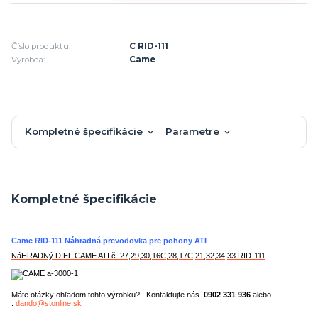
Číslo produktu:
C RID-111
Výrobca:
Came
Kompletné špecifikácie
Parametre
Kompletné špecifikácie
Came RID-111 Náhradná prevodovka pre pohony ATI
NáHRADNý DIEL CAME ATI č.:27,29,30,16C,28,17C,21,32,34,33 RID-111
Máte otázky ohľadom tohto výrobku? Kontaktujte nás
0902 331 936
alebo
:
dando@stonline.sk