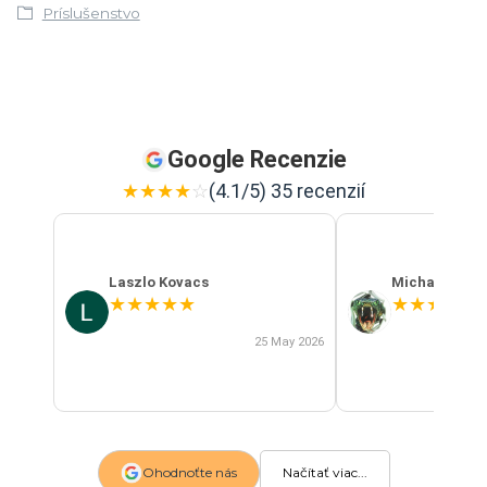
Príslušenstvo
Google Recenzie
★
★
★
★
☆
(4.1/5) 35 recenzií
Laszlo Kovacs
Michal Szab
★
★
★
★
★
★
★
★
★
★
25 May 2026
Ohodnoťte nás
Načítať viac...