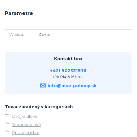
Parametre
Výrobca
Came
Kontakt box
+421 902331936
(Po-Pia, 8-16 hod.)
info@nice-pohony.sk
Tovar zaradený v kategóriách
Dvojkrídlové
Jednokrídlové
Príslušenstvo