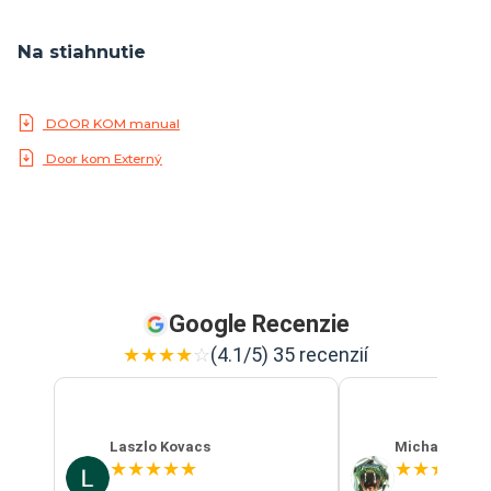
Na stiahnutie
DOOR KOM manual
Door kom Externý
Google Recenzie
★
★
★
★
☆
(4.1/5) 35 recenzií
Laszlo Kovacs
Michal Szab
★
★
★
★
★
★
★
★
★
★