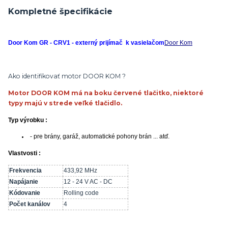
Kompletné špecifikácie
Door Kom GR - CRV1 - externý prijímač k vasielačom
Door Kom
Ako identifikovať motor DOOR KOM ?
Motor DOOR KOM má na boku červené tlačitko, niektoré
typy majú v strede veľké tlačidlo.
Typ výrobku :
- pre brány, garáž, automatické pohony brán ... atď.
Vlastvosti :
Frekvencia
433,92 MHz
Napájanie
12 - 24 V AC - DC
Kódovanie
Rolling code
Počet kanálov
4