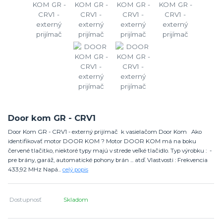
Door kom GR - CRV1
Door Kom GR - CRV1 - externý prijímač k vasielačom Door Kom Ako
identifikovať motor DOOR KOM ? Motor DOOR KOM má na boku
červené tlačitko, niektoré typy majú v strede veľké tlačidlo. Typ výrobku : -
pre brány, garáž, automatické pohony brán ... atď. Vlastvosti : Frekvencia
433,92 MHz Napá...
celý popis
Dostupnosť
Skladom