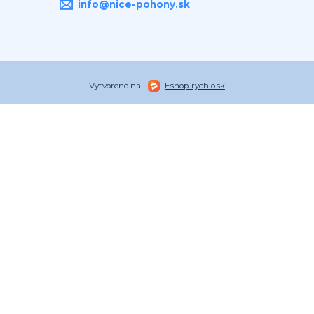
info@nice-pohony.sk
Vytvorené na
Eshop-rychlo.sk