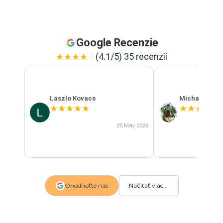
Google Recenzie
★
★
★
★
☆
(4.1/5) 35 recenzií
Laszlo Kovacs
Michal Szab
★
★
★
★
★
★
★
★
★
★
25 May 2026
Ohodnoťte nás
Načítať viac...