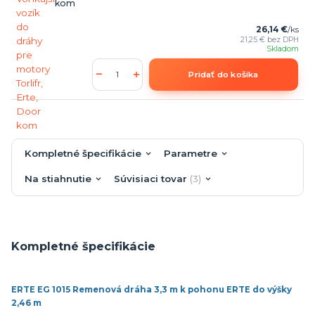
kom
26,14 €
/
ks
21,25 €
bez DPH
Skladom
Pridať do košíka
Kompletné špecifikácie
Parametre
Na stiahnutie
Súvisiaci tovar
3
Kompletné špecifikácie
ERTE EG 1015 Remenová dráha 3,3 m k pohonu ERTE do výšky
2,46 m