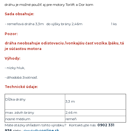
dráhu je možné použiť aj pre motory Torlift a Dor kom
Sada obsahuje:
- remeňová dráha 3,3m do výšky brány 2,46m
1 ks
Pozor:
dráha neobsahuje odisťovaciu /vonkajšiu časť vozíka /páku, tá
je súčasťou motora
Výhody:
- nízky hluk,
- dlhodobá životnosť.
Technické údaje:
Dĺžka dráhy
3,3 m
max. zdvih brány
2,46 m
nosné médium
remeň
Máte otázky ohľadom tohto výrobku? Kontaktujte nás
0902 331
936
alebo :
dando@st
online.sk