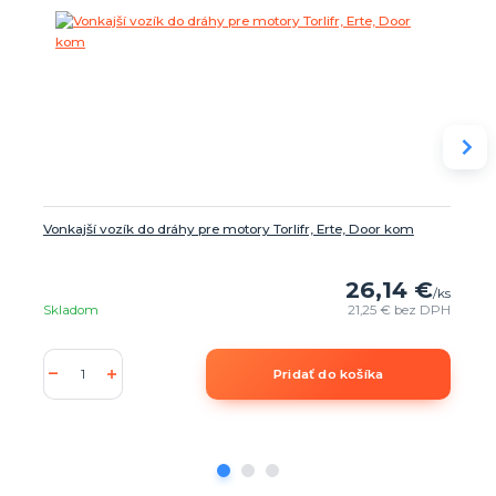
Vonkajší vozík do dráhy pre motory Torlifr, Erte, Door kom
26,14 €
/
ks
Skladom
21,25 €
bez DPH
Pridať do košíka