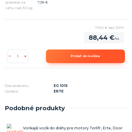
príplatok za
7,38 €
váhu nad 30 kg
71,90 €
bez DPH
88,44 €
/
ks
Pridať do košíka
Číslo produktu:
EG 1015
Výrobca:
ERTE
Podobné produkty
Vonkajší vozík do dráhy pre motory Torlifr, Erte, Door