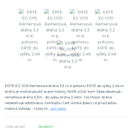
ERTE EG 1015 Remenová dráha 3,3 m k pohonu ERTE do výšky 2,46 m
dráhu je možné použiť aj pre motory Torlift a Dor kom Sada obsahuje: -
remeňová dráha 3,3m do výšky brány 2,46m 1 ks Pozor: dráha
neobsahuje odisťovaciu /vonkajšiu časť vozíka /páku, tá je súčasťou
motora Výhody: - nízky hl...
celý popis
Dostupnosť
Skladom