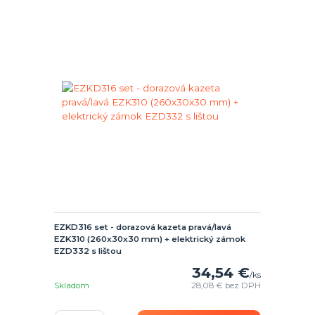
EZKD316 set - dorazová kazeta pravá/lavá
EZK310 (260x30x30 mm) + elektrický zámok
EZD332 s lištou
34,54 €
/
ks
Skladom
28,08 €
bez DPH