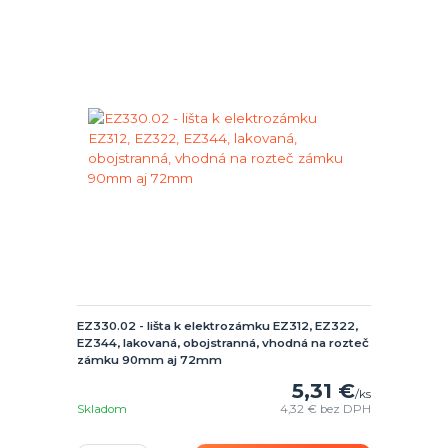
EZ330.02 - lišta k elektrozámku EZ312, EZ322,
EZ344, lakovaná, obojstranná, vhodná na rozteč
zámku 90mm aj 72mm
5,31 €
/
ks
Skladom
4,32 €
bez DPH