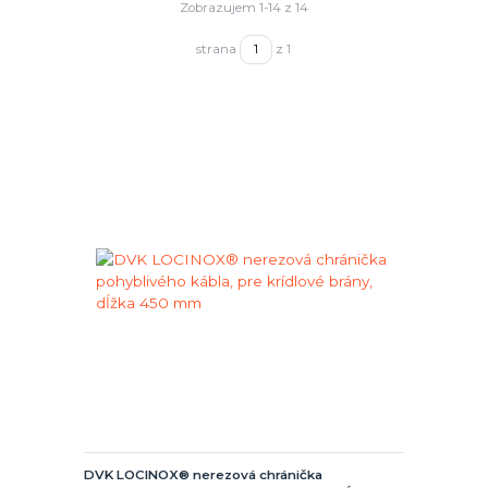
Zobrazujem 1-14 z 14
strana
z 1
DVK LOCINOX® nerezová chránička