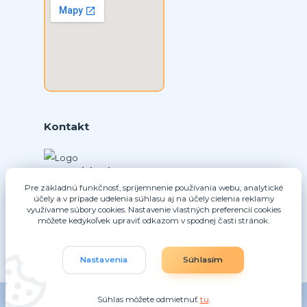
Kontakt
Ing. Daniel Doboš
+421 902331936
Pre základnú funkčnosť, spríjemnenie používania webu, analytické
účely a v prípade udelenia súhlasu aj na účely cielenia reklamy
(Po-Pia, 8-16 hod.)
využívame súbory cookies. Nastavenie vlastných preferencií cookies
môžete kedykoľvek upraviť odkazom v spodnej časti stránok.
info@nice-pohony.sk
Nastavenia
Súhlasím
Súhlas môžete odmietnuť
tu
.
Vytvorené na
Eshop-rychlo.sk