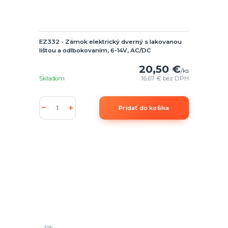
EZ332 - Zámok elektrický dverný s lakovanou
lištou a odlbokovaním, 6-14V, AC/DC
20,50 €
/
ks
Skladom
16,67 €
bez DPH
Pridať do košíka