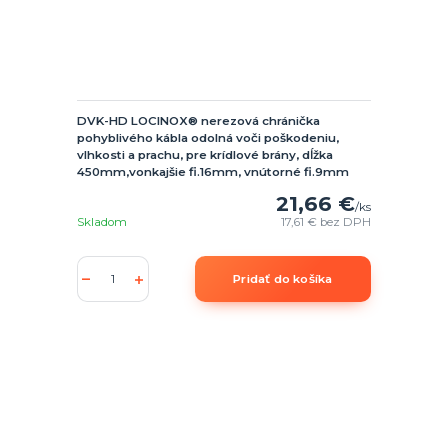
DVK-HD LOCINOX® nerezová chránička
pohyblivého kábla odolná voči poškodeniu,
vlhkosti a prachu, pre krídlové brány, dĺžka
450mm,vonkajšie fi.16mm, vnútorné fi.9mm
21,66 €
/
ks
Skladom
17,61 €
bez DPH
Pridať do košíka