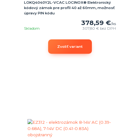
LOKQ4040Y2L-VCAC LOCINOX® Elektronický
kódový zámok pre profil 40 až 60mm, možnosť
úpravy PIN kódu
378,59 €
/
ks
Skladom
307,80 €
bez DPH
Zvoliť variant