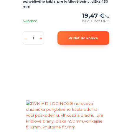
pohyblivého kábla, pre krídlové brány, dĺžka 450
mm
19,47 €
/
ks
Skladom
15,83 €
bez DPH
Pridať do košíka