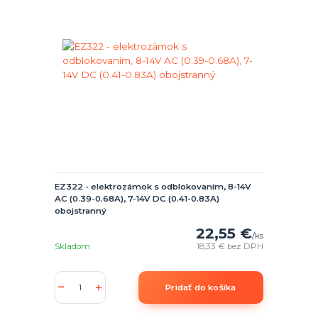
EZ322 - elektrozámok s odblokovaním, 8-14V
AC (0.39-0.68A), 7-14V DC (0.41-0.83A)
obojstranný
22,55 €
/
ks
Skladom
18,33 €
bez DPH
Pridať do košíka