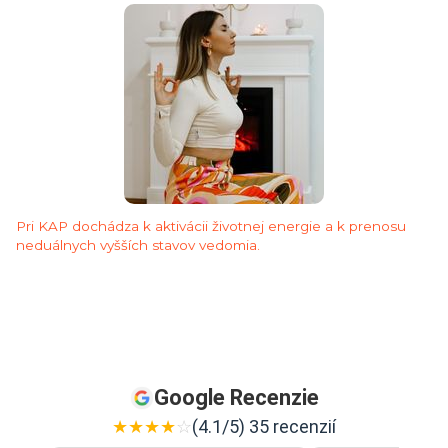
Pri KAP dochádza k aktivácii životnej energie a k prenosu
neduálnych vyšších stavov vedomia.
Google Recenzie
★
★
★
★
☆
(4.1/5) 35 recenzií