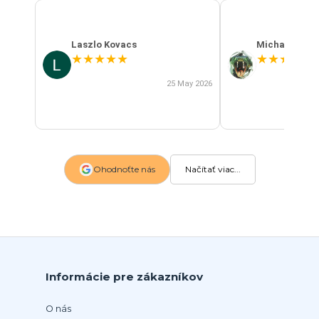
Laszlo Kovacs
Michal Szab
★
★
★
★
★
★
★
★
★
★
25 May 2026
Ohodnoťte nás
Načítať viac...
Informácie pre zákazníkov
O nás