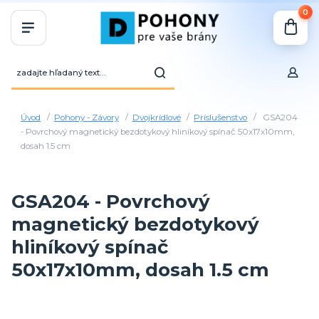
0
Úvod
Pohony - Závory
Dvojkrídlové
Príslušenstvo
GSA204
- Povrchový magnetický bezdotykový hliníkový spínač 50x17x10mm,
dosah 1.5 cm
GSA204 - Povrchový
magnetický bezdotykový
hliníkový spínač
50x17x10mm, dosah 1.5 cm