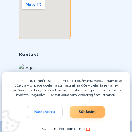
Kontakt
Ing. Daniel Doboš
+421 902331936
Pre základnú funkčnosť, spríjemnenie používania webu, analytické
(Po-Pia, 8-16 hod.)
účely a v prípade udelenia súhlasu aj na účely cielenia reklamy
využívame súbory cookies. Nastavenie vlastných preferencií cookies
môžete kedykoľvek upraviť odkazom v spodnej časti stránok.
info@nice-pohony.sk
Nastavenia
Súhlasím
Súhlas môžete odmietnuť
tu
.
Vytvorené na
Eshop-rychlo.sk