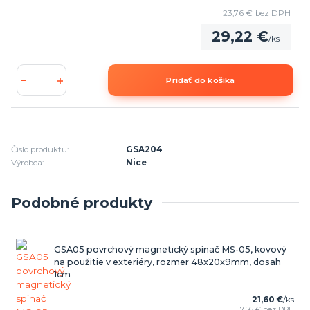
23,76 €
bez DPH
29,22 €
/
ks
Pridať do košíka
Číslo produktu:
GSA204
Výrobca:
Nice
Podobné produkty
GSA05 povrchový magnetický spínač MS-05, kovový
na použitie v exteriéry, rozmer 48x20x9mm, dosah
1cm
21,60 €
/
ks
17,56 €
bez DPH