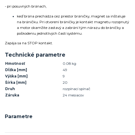
- pri posuvných bránach,
keď brána prechádza cez priestor bráničky, magnet sa inštaluje
na bráničku. Pri otvorení bráničky je kontakt magnetu rozopnutý
a motor okamžite zastavý a zabrání tým nárazu do bráničky a
poškodeniu jednotlivých častí systému.
Zapája sa na STOP kontakt.
Technické parametre
Hmotnosť
0.08 kg
Dĺžka
[mm]
49
Výška
[mm]
9
Šírka
[mm]
20
Druh
rozpínací spínač
Záruka
24 mesiacov
Parametre