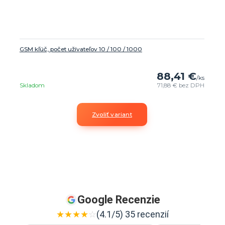
GSM kľúč, počet užívateľov 10 / 100 / 1000
88,41 €
/
ks
Skladom
71,88 €
bez DPH
Zvoliť variant
Google Recenzie
★
★
★
★
☆
(4.1/5) 35 recenzií