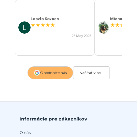
Laszlo Kovacs
Michal Szab
★
★
★
★
★
★
★
★
★
★
25 May 2026
Ohodnoťte nás
Načítať viac...
Informácie pre zákazníkov
O nás