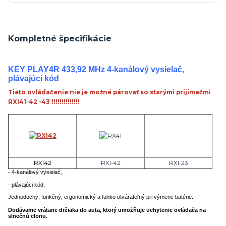
Kompletné špecifikácie
KEY PLAY4R 433,92 MHz 4-kanálový vysielač,
plávajúci kód
Tieto ovládačenie nie je možné párovať so starými prijímačmi
RXI41-42 -43 !!!!!!!!!!!!!!
RXI42
RXI-42
RXI-23
- 4-kanálový vysielač,
- plávajúci
kód,
Jednoduchý, funkčný, ergonomický a ľahko
otvárateľný
pri výmene batérie.
Dodávame vrátane držiaka do auta, ktorý umožňuje uchytenie ovládača na
slnečnú clonu.