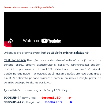
Návod ako správne otvoriť kryt ovládača:
Určený je pre brány a dvere.
Iné použitie je prísne zakázané!
Test ovládača
Predtým ako bude párovať ovládač s prijímačom na
pohone brány, prosím skontrolujte si správnu funkcionalitu stlačení
tlačidiel a pozorovaním či sa LED dióda bude rozsvecovať. V prípade
slabšej batérie bude mať ovládač slabší dosah a počas prenosu bude dióda
blikať. V takomto prípade vymeňte batériu za novu. Dávajte pozor na
polaritu postupujte ako na obrázku.
Typ ovládaču rozoznáte aj podľa farby LED diódy:
900SUB-44
pevný kód:
červená
LED ⊗
900SUB-44R
plávajúci kód:
modrá LED ⊗