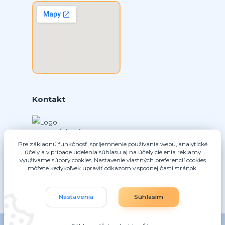
Kontakt
Ing. Daniel Doboš
+421 902331936
Pre základnú funkčnosť, spríjemnenie používania webu, analytické
účely a v prípade udelenia súhlasu aj na účely cielenia reklamy
(Po-Pia, 8-16 hod.)
využívame súbory cookies. Nastavenie vlastných preferencií cookies
môžete kedykoľvek upraviť odkazom v spodnej časti stránok.
info@nice-pohony.sk
Nastavenia
Súhlasím