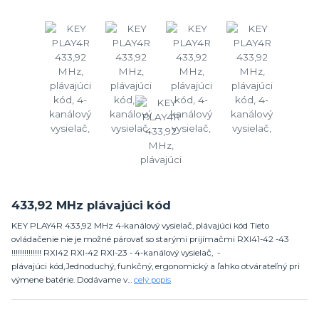
433,92 MHz plávajúci kód
KEY PLAY4R 433,92 MHz 4-kanálový vysielač, plávajúci kód Tieto
ovládačenie nie je možné párovať so starými prijímačmi RXI41-42 -43
!!!!!!!!!!!!!! RXI42 RXI-42 RXI-23 - 4-kanálový vysielač, -
plávajúci kód,Jednoduchý, funkčný, ergonomický a ľahko otvárateľný pri
výmene batérie. Dodávame v...
celý popis