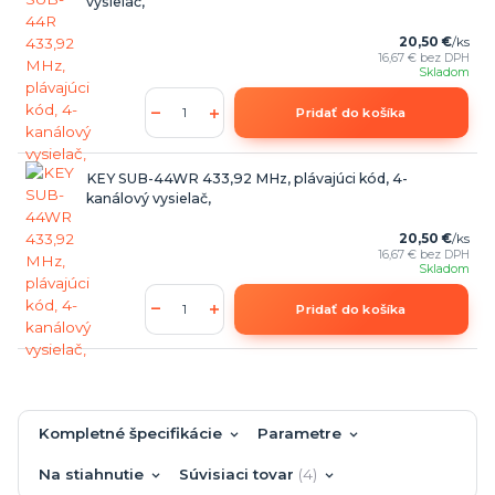
vysielač,
20,50 €
/
ks
16,67 €
bez DPH
Skladom
Pridať do košíka
KEY SUB-44WR 433,92 MHz, plávajúci kód, 4-
kanálový vysielač,
20,50 €
/
ks
16,67 €
bez DPH
Skladom
Pridať do košíka
Kompletné špecifikácie
Parametre
Na stiahnutie
Súvisiaci tovar
4