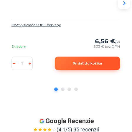
Kryt vysielača SUB - červený
6,56 €
/
ks
Skladom
5,33 €
bez DPH
Pridať do košíka
Google Recenzie
★
★
★
★
☆
(4.1/5) 35 recenzií