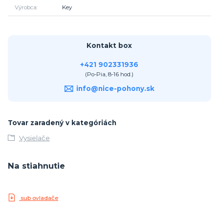
Výrobca
Key
Kontakt box
+421 902331936
(Po-Pia, 8-16 hod.)
info@nice-pohony.sk
Tovar zaradený v kategóriách
Vysielače
Na stiahnutie
sub ovladače