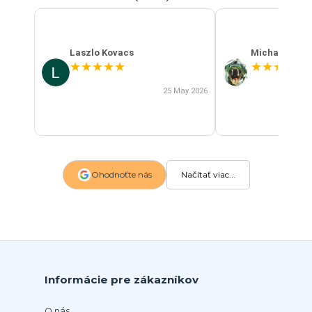
Laszlo Kovacs
Michal Szab
★
★
★
★
★
★
★
★
★
★
25 May 2026
Ohodnoťte nás
Načítať viac...
Informácie pre zákazníkov
O nás