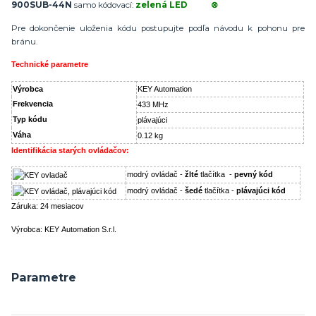
900SUB-44N
samo kódovací:
zelená LED ⊗
Pre dokončenie uloženia kódu postupujte podľa návodu k pohonu pre
bránu.
Technické parametre
Výrobca
KEY Automation
Frekvencia
433 MHz
Typ kódu
plávajúci
Váha
0.12 kg
Identifikácia starých ovládačov:
modrý ovládač -
žlté
tlačítka -
pevný kód
modrý ovládač -
šedé
tlačítka -
plávajúci kód
Záruka: 24 mesiacov
Výrobca: KEY Automation S.r.l.
Parametre