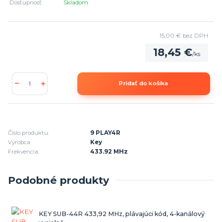
Dostupnosť
Skladom
15,00 €
bez DPH
18,45 €
/
ks
Pridať do košíka
Číslo produktu:
9 PLAY4R
Výrobca:
Key
Frekvencia:
433.92 MHz
Podobné produkty
KEY SUB-44R 433,92 MHz, plávajúci kód, 4-kanálový