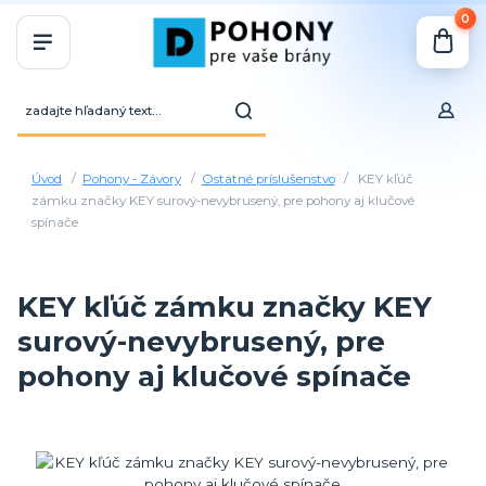
0
Úvod
Pohony - Závory
Ostatné príslušenstvo
KEY kľúč
zámku značky KEY surový-nevybrusený, pre pohony aj klučové
spínače
KEY kľúč zámku značky KEY
surový-nevybrusený, pre
pohony aj klučové spínače