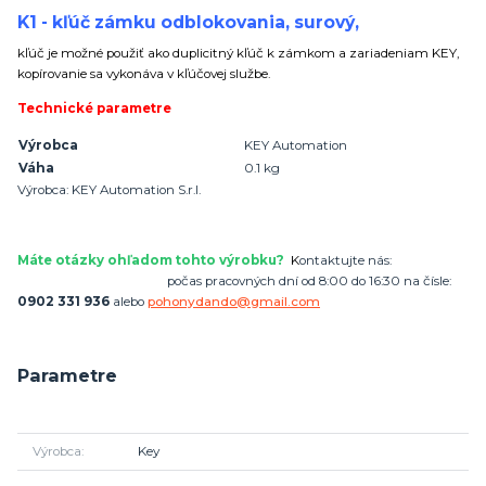
K1 - kľúč zámku odblokovania, surový,
kľúč je možné použiť ako duplicitný kľúč k zámkom a zariadeniam KEY,
kopírovanie sa vykonáva v kľúčovej službe.
Technické parametre
Výrobca
KEY Automation
Váha
0.1 kg
Výrobca: KEY Automation S.r.l.
Máte otázky ohľadom tohto výrobku?
K
ontaktujte nás:
počas pracovných dní od 8:00 do 16:30 na čísle:
0902 331 936
alebo
pohonydando@gmail.com
Parametre
Výrobca
Key