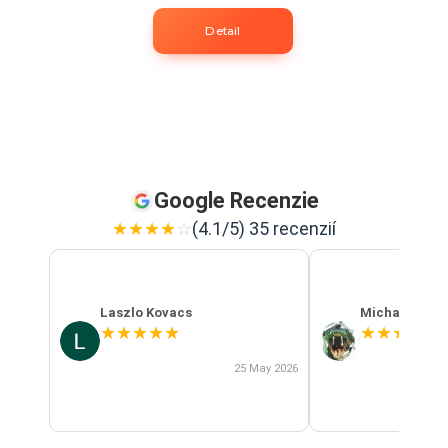
Detail
Google Recenzie
★
★
★
★
☆
(4.1/5) 35 recenzií
Laszlo Kovacs
Michal Szab
★
★
★
★
★
★
★
★
★
★
25 May 2026