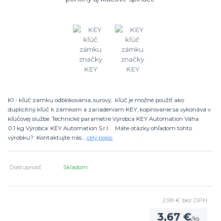
K1 - kľúč zámku odblokovania, surový, kľúč je možné použiť ako
duplicitný kľúč k zámkom a zariadeniam KEY, kopírovanie sa vykonáva v
kľúčovej službe. Technické parametre Výrobca KEY Automation Váha
0.1 kg Výrobca: KEY Automation S.r.l. Máte otázky ohľadom tohto
výrobku? Kontaktujte nás:...
celý popis
Dostupnosť
Skladom
2,98 €
bez DPH
3,67 €
/
ks