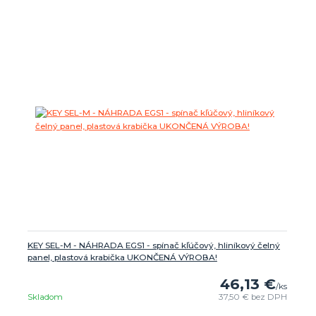
KEY SEL-M - NÁHRADA EGS1 - spínač kľúčový, hliníkový čelný
panel, plastová krabička UKONČENÁ VÝROBA!
46,13 €
/
ks
Skladom
37,50 €
bez DPH