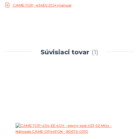
CAME TOP- 434EV 2CH manual
Súvisiaci tovar
1