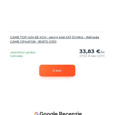
CAME TOP-434-EE 4CH - pevný kód 433,92 MHz - Náhrada
CAME OP44FGN - 806TS-0310
33,83 €
/
ks
ukončená výroba -
náhrada
27,50 €
bez DPH
Detail
Google Recenzie