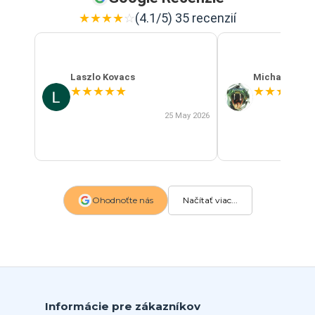
★
★
★
★
☆
(4.1/5) 35 recenzií
Laszlo Kovacs
Michal Szab
★
★
★
★
★
★
★
★
★
★
25 May 2026
Ohodnoťte nás
Načítať viac...
Informácie pre zákazníkov