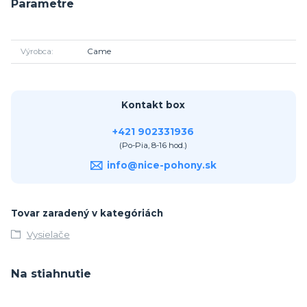
Parametre
Výrobca
Came
Kontakt box
+421 902331936
(Po-Pia, 8-16 hod.)
info@nice-pohony.sk
Tovar zaradený v kategóriách
Vysielače
Na stiahnutie