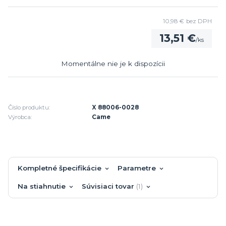
10,98 €
bez DPH
13,51 €
/
ks
Momentálne nie je k dispozícii
Číslo produktu:
X 88006-0028
Výrobca:
Came
Kompletné špecifikácie
Parametre
Na stiahnutie
Súvisiaci tovar
1