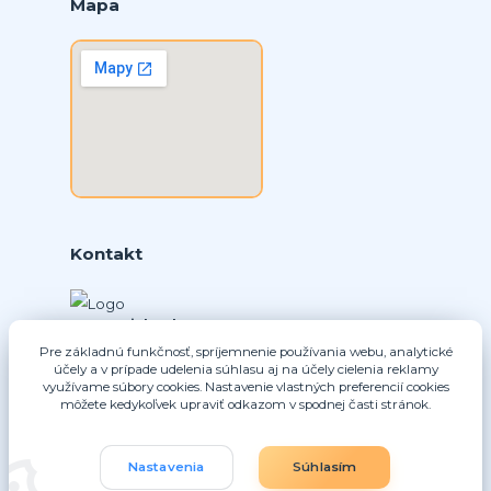
Mapa
Kontakt
Ing. Daniel Doboš
+421 902331936
Pre základnú funkčnosť, spríjemnenie používania webu, analytické
účely a v prípade udelenia súhlasu aj na účely cielenia reklamy
(Po-Pia, 8-16 hod.)
využívame súbory cookies. Nastavenie vlastných preferencií cookies
môžete kedykoľvek upraviť odkazom v spodnej časti stránok.
info@nice-pohony.sk
Nastavenia
Súhlasím