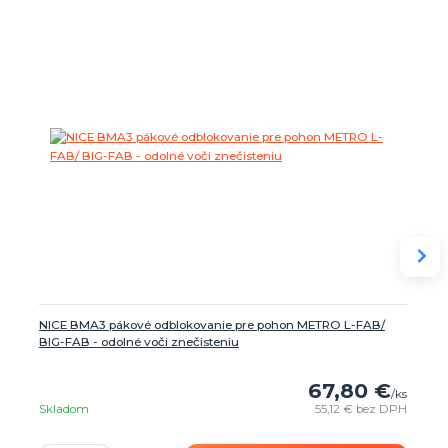
NICE BMA3 pákové odblokovanie pre pohon METRO L-FAB/
BIG-FAB - odolné voči znečisteniu
67,80 €
/
ks
Skladom
55,12 €
bez DPH