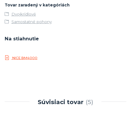
Tovar zaradený v kategóriách
Dvojkrídlové
Samostatné pohony
Na stiahnutie
NICE BM4000
Súvisiaci tovar
5