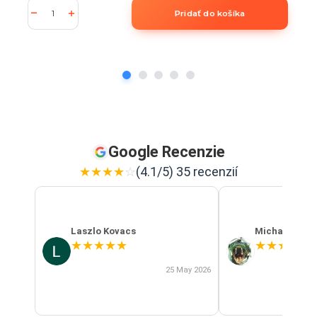
Pridať do košíka
Google Recenzie
★
★
★
★
☆
(4.1/5) 35 recenzií
Laszlo Kovacs
Michal Szab
★
★
★
★
★
★
★
★
★
★
25 May 2026