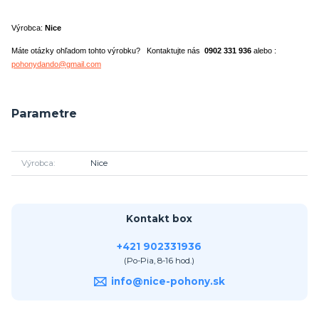
Výrobca:
Nice
Máte otázky ohľadom tohto výrobku? Kontaktujte nás
0902 331 936
alebo :
pohonydando@gmail.com
Parametre
Výrobca
Nice
Kontakt box
+421 902331936
(Po-Pia, 8-16 hod.)
info@nice-pohony.sk