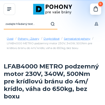
0
Úvod
Pohony - Závory
Dvojkrídlové
Samostatné pohony
LFAB4000 METRO podzemný motor 230V, 340W, 500Nm pre
krídlovú bránu do 4m/ krídlo, váha do 650kg, bez boxu
LFAB4000 METRO podzemný
motor 230V, 340W, 500Nm
pre krídlovú bránu do 4m/
krídlo, váha do 650kg, bez
boxu