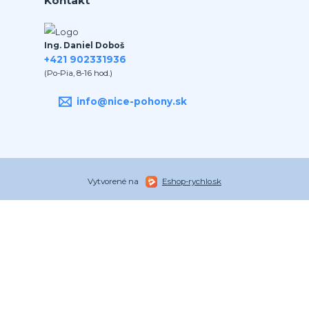
Kontakt
Ing. Daniel Doboš
+421 902331936
(Po-Pia, 8-16 hod.)
info@nice-pohony.sk
Vytvorené na
Eshop-rychlo.sk