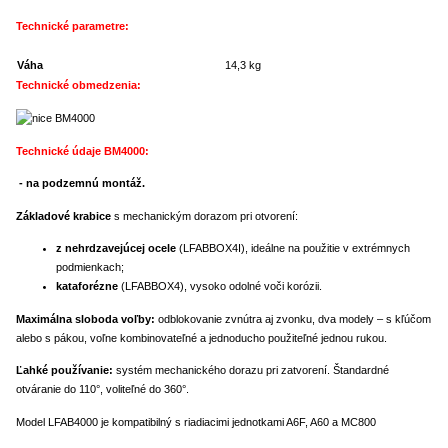
Technické parametre:
Váha
14,3 kg
Technické obmedzenia:
Technické údaje BM4000:
- na podzemnú montáž.
Základové krabice
s mechanickým dorazom pri otvorení:
z nehrdzavejúcej ocele
(LFABBOX4I), ideálne na použitie v extrémnych
podmienkach;
kataforézne
(LFABBOX4), vysoko odolné voči korózii.
Maximálna sloboda voľby:
odblokovanie zvnútra aj zvonku, dva modely – s kľúčom
alebo s pákou, voľne kombinovateľné a jednoducho použiteľné jednou rukou.
Ľahké používanie:
systém mechanického dorazu pri zatvorení. Štandardné
otváranie do 110°, voliteľné do 360°.
Model LFAB4000 je kompatibilný s riadiacimi jednotkami A6F, A60 a MC800