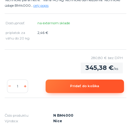
Technické parametre: Váha 14,3 kg Technické obmedzenia: Technické
údaje BM4000...
celý popis
Dostupnosť
na externom sklade
príplatok za
2,46 €
váhu do 20 kg
280,80 €
bez DPH
345,38 €
/
ks
Pridať do košíka
Číslo produktu:
N BM4000
Výrobca:
Nice