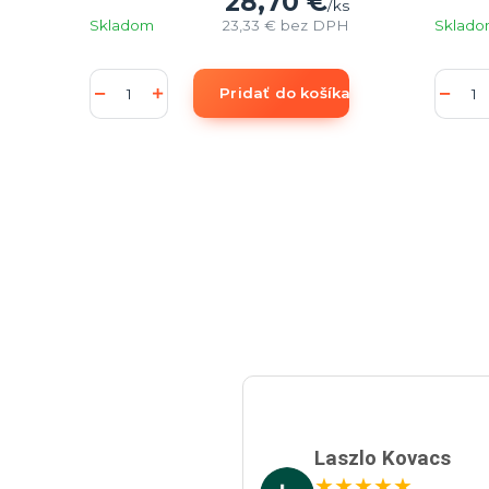
28,70 €
/
ks
Skladom
23,33 €
bez DPH
Sklad
Pridať do košíka
Laszlo Kovacs
★
★
★
★
★