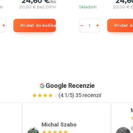
24,60 €
24,6
/
ks
om
20,00 €
bez DPH
Skladom
20,00 €
Pridať do košíka
Pridať d
Google Recenzie
★
★
★
★
☆
(4.1/5) 35 recenzií
Michal Szabo
S
★
★
★
★
★