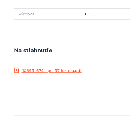
Výrobca
LIFE
Na stiahnutie
10693_674__ps_37flor-era.pdf