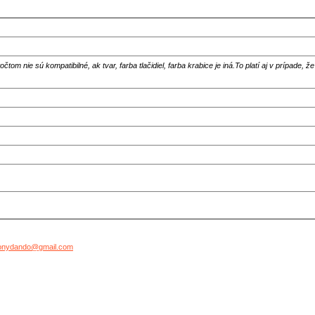
om nie sú kompatibilné, ak tvar, farba tlačidiel, farba krabice je iná.
To platí aj v prípade, ž
onydando@gmail.com