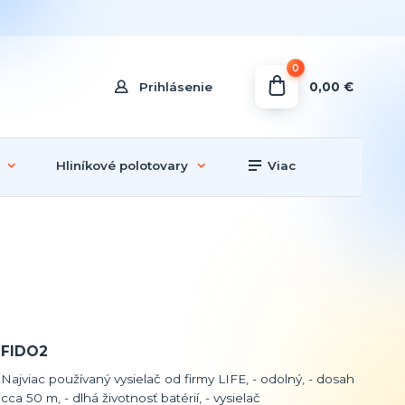
0
0,00 €
Prihlásenie
Hliníkové polotovary
Viac
FIDO2
Najviac používaný vysielač od firmy LIFE, - odolný, - dosah
cca 50 m, - dlhá životnosť batérií, - vysielač