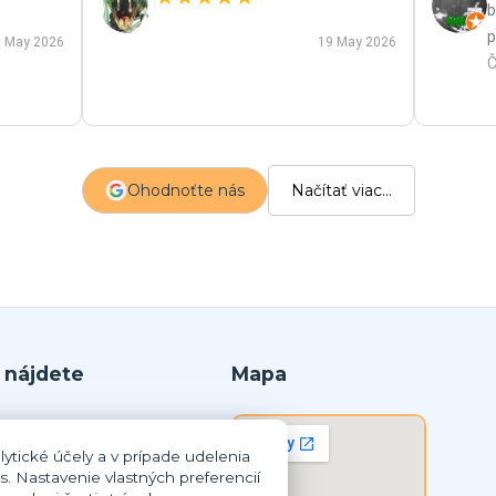
b
p
 May 2026
19 May 2026
p
Č
m
a
s
z
Ohodnoťte nás
Načítať viac...
p
 nájdete
Mapa
r.o.
ytické účely a v prípade udelenia
lná Streda
s. Nastavenie vlastných preferencií