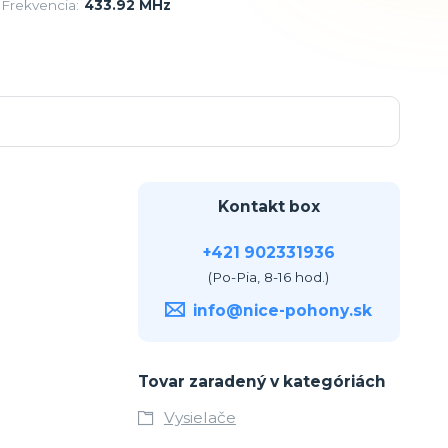
Frekvencia:
433.92 MHz
Kontakt box
+421 902331936
(Po-Pia, 8-16 hod.)
info@nice-pohony.sk
Tovar zaradený v kategóriách
Vysielače