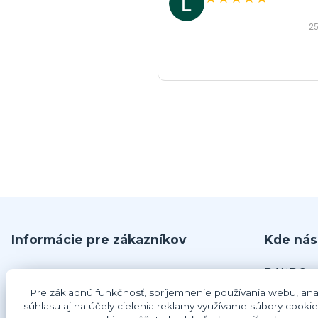
25
Informácie pre zákazníkov
Kde nás
DANDO, s.
O nás
č.679
Pre základnú funkčnosť, spríjemnenie používania webu, anal
Obchodné podmienky
925 63 Do
súhlasu aj na účely cielenia reklamy využívame súbory cookie