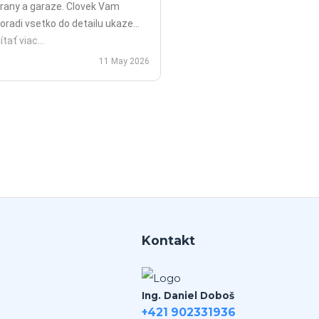
rany a garaze. Clovek Vam
oradi vsetko do detailu ukaze
opripade nadstavy priamo na
ítať viac...
ieste a ked uz nahodou to nejde
11 May 2026
ko v mojom pripade zavolali sme
polu videohor a priamo pomohol
 nadstavenim. Za mna je tento
an jednicka vo svojom obore.
Kontakt
Ing. Daniel Doboš
+421 902331936