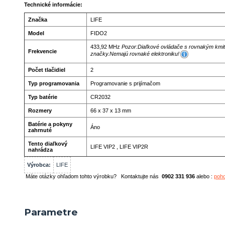
Technické informácie:
Značka
LIFE
Model
FIDO2
433,92 MHz
Pozor:
Diaľkové ovládače s rovnakým kmitočt
Frekvencie
značky.
Nemajú rovnaké elektro
niku!
Počet tlačidiel
2
Typ programovania
Programovanie s prijímačom
Typ batérie
CR2032
Rozmery
66 x 37 x 13 mm
Batérie a pokyny
Áno
zahrnuté
Tento diaľkový
LIFE VIP2 , LIFE VIP2R
nahrádza
Výrobca:
LIFE
Máte otázky ohľadom tohto výrobku? Kontaktujte nás
0902 331 936
alebo :
poh
Parametre