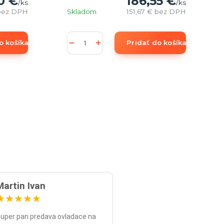
0 €
186,55 €
/
ks
/
ks
bez DPH
Skladom
151,67 €
bez DPH
o košíka
Pridať do košíka
Martin Ivan
★
★
★
★
★
uper pan predava ovladace na