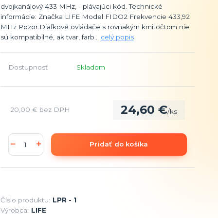
dvojkanálový 433 MHz, - plávajúci kód. Technické
informácie: Značka LIFE Model FIDO2 Frekvencie 433,92
MHz Pozor:Diaľkové ovládače s rovnakým kmitočtom nie
sú kompatibilné, ak tvar, farb...
celý popis
Dostupnosť
Skladom
24,60 €
20,00 €
bez DPH
/
ks
Pridať do košíka
Číslo produktu:
LPR - 1
Výrobca:
LIFE