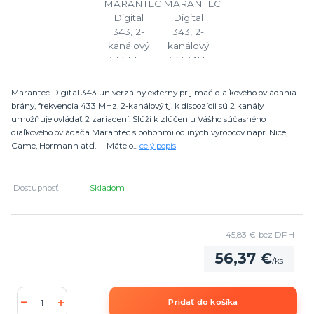
Marantec Digital 343 univerzálny externý prijímač diaľkového ovládania
brány, frekvencia 433 MHz. 2-kanálový tj. k dispozícii sú 2 kanály
umožňuje ovládať 2 zariadení. Slúži k zlúčeniu Vášho súčasného
diaľkového ovládača Marantec s pohonmi od iných výrobcov napr. Nice,
Came, Hormann atď. Máte o...
celý popis
Dostupnosť
Skladom
45,83 €
bez DPH
56,37 €
/
ks
Pridať do košíka