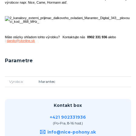
výrobcov napr. Nice, Came, Hormann atď.
Máte otázky ohľadom tohto výrobku? Kontaktujte nás
0902 331 936
alebo
:
dando@stonline.sk
Parametre
Výrobca
Marantec
Kontakt box
+421 902331936
(Po-Pia, 8-16 hod.)
info@nice-pohony.sk