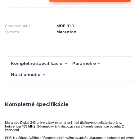
Číslo produktu:
MDE 01-1
Výrobca:
Marantec
Kompletné špecifikácie
Parametre
Na stiahnutie
Kompletné špecifikácie
Marantec Digital 343 univerzálny externý prijímač diaľkového ovládania brány,
frekvencia
433 MHz
. 2-kanálový tj. k dispozícii sú 2 kanály umožňuje ovládať 2
zariadení.
Slúži k zlúčeniu Vášho súčasného diaľkového ovládača Marantec s pohonmi od iných