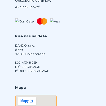
Odstúpenie od zmluvy
Ako nakupovať
Kde nás nájdete
DANDO, s.r.o.
č.679
925 63 Dolná Streda
IČO: 47348 259
DIČ: 2023837948
IČ DPH: SK2023837948
Mapa