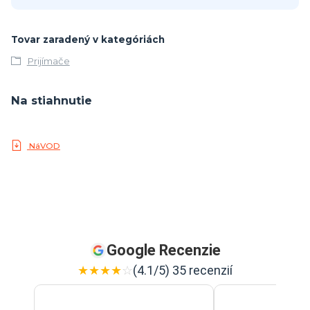
Tovar zaradený v kategóriách
Prijímače
Na stiahnutie
NáVOD
Google Recenzie
★
★
★
★
☆
(4.1/5) 35 recenzií