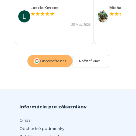
Laszlo Kovacs
Michal Szab
★
★
★
★
★
★
★
★
★
★
25 May 2026
Ohodnoťte nás
Načítať viac...
Informácie pre zákazníkov
O nás
Obchodné podmienky