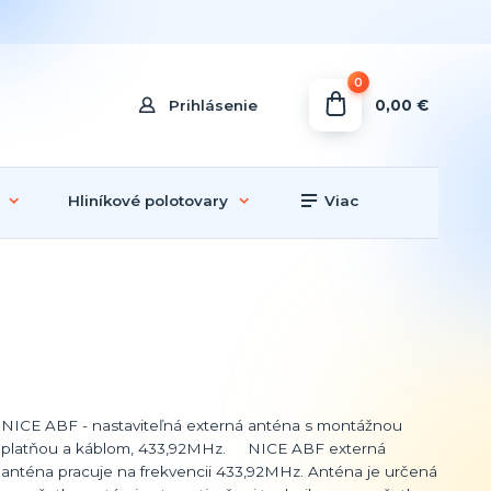
0
0,00 €
Prihlásenie
Hliníkové polotovary
Viac
NICE ABF - nastaviteľná externá anténa s montážnou
platňou a káblom, 433,92MHz. NICE ABF externá
anténa pracuje na frekvencii 433,92MHz. Anténa je určená