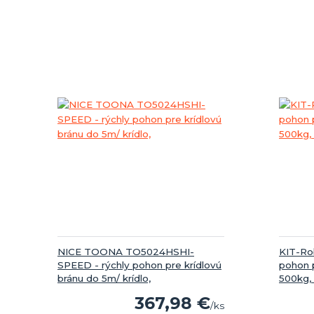
NICE TOONA TO5024HSHI-
KIT-Ro
SPEED - rýchly pohon pre krídlovú
pohon 
bránu do 5m/ krídlo,
500kg, 
367,98 €
/
ks