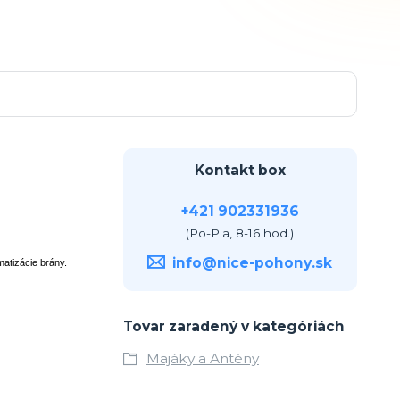
Kontakt box
+421 902331936
(Po-Pia, 8-16 hod.)
info@nice-pohony.sk
atizácie brány.
Tovar zaradený v kategóriách
Majáky a Antény