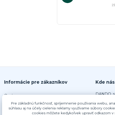
25
Informácie pre zákazníkov
Kde nás
DANDO, s.
O nás
č.679
Pre základnú funkčnosť, spríjemnenie používania webu, anal
Obchodné podmienky
925 63 Do
súhlasu aj na účely cielenia reklamy využívame súbory cookie
Odstúpenie od zmluvy
cookies môžete kedykoľvek upraviť odkazom v s