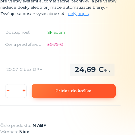
pre všetky systémi automatizačnej techniky a pre všetky
riadiace dosky alebo prijímače automatizácie brány. -
Zvyšuje sa dosah vysielačov s 4...
celý popis
Dostupnosť
Skladom
Cena pred zľavou
30,75 €
24,69 €
20,07 €
bez DPH
/
ks
Pridať do košíka
Číslo produktu:
N ABF
Výrobca:
Nice