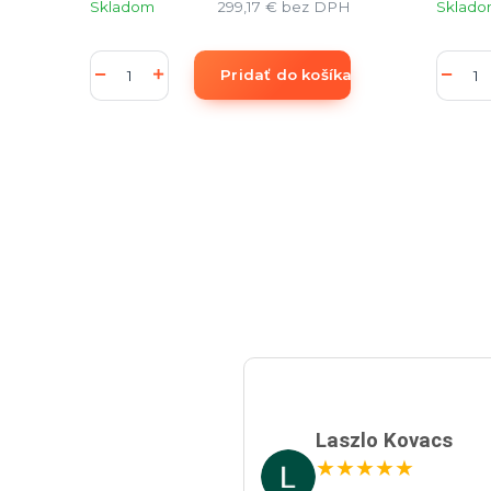
Skladom
299,17 €
bez DPH
Sklad
Pridať do košíka
Laszlo Kovacs
★
★
★
★
★