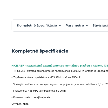
Kompletné špecifikácie
Parametre
Súvisiaci
Kompletné špecifikácie
NICE ABF - nastaviteľná externá anténa s montážnou platňou a káblom, 43
NICE ABF externá anténa pracuje na frekvencii 433,92MHz. Anténa je určená pre 
- Zvyšuje sa dosah vysielačov s 433,92MHz až na 150m !!!
- Vonkajšia anténa s ochranným krytom pre prijímače je opatrená káblom 3,3 m R
- Frekvencia: 433 MHz a impedancia: 50 Ohm,
- Konzola z nehrdzavejúcej ocele.
Výrobca:
Nice