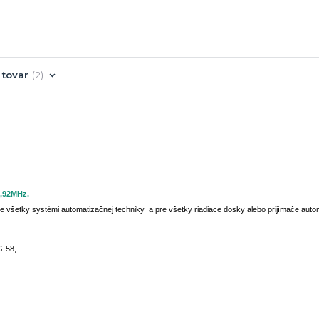
 tovar
2
3,92MHz.
všetky systémi automatizačnej techniky a pre všetky riadiace dosky alebo prijímače autom
G-58,