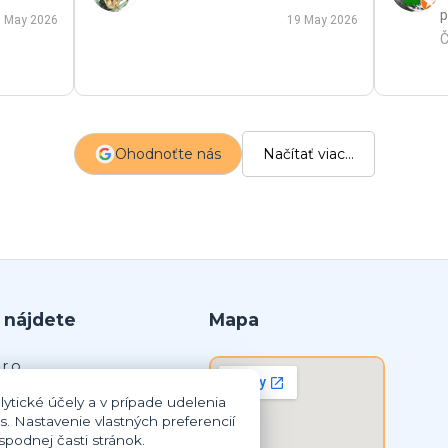
p
 May 2026
19 May 2026
p
Č
m
a
s
z
Ohodnoťte nás
Načítať viac...
p
 nájdete
Mapa
r.o.
ytické účely a v prípade udelenia
lná Streda
s. Nastavenie vlastných preferencií
podnej časti stránok.