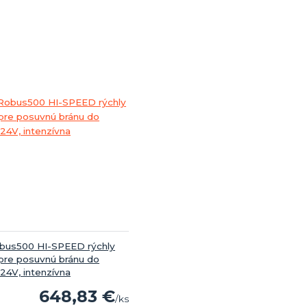
bus500 HI-SPEED rýchly
pre posuvnú bránu do
24V, intenzívna
648,83 €
/
ks