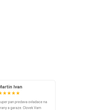
Martin Ivan
★
★
★
★
★
uper pan predava ovladace na
rany a garaze. Clovek Vam