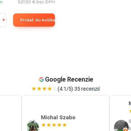
om
527,50 €
bez DPH
Pridať do košíka
Google Recenzie
★
★
★
★
☆
(4.1/5) 35 recenzií
Michal Szabo
S
★
★
★
★
★
b