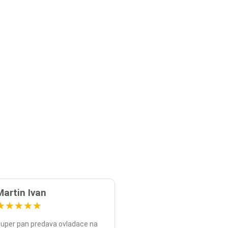
Martin Ivan
★
★
★
★
★
uper pan predava ovladace na