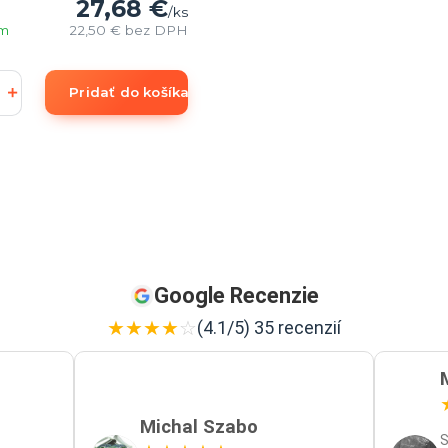
27,68 €
/
ks
om
22,50 €
bez DPH
Pridať do košíka
Google Recenzie
★
★
★
★
☆
(4.1/5) 35 recenzií
Michal Szabo
S