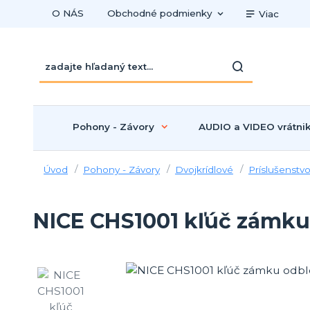
O NÁS
Obchodné podmienky
Viac
Pohony - Závory
AUDIO a VIDEO vrátni
Úvod
Pohony - Závory
Dvojkrídlové
Príslušenstv
NICE CHS1001 kľúč zámku