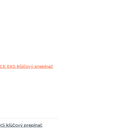
KS kľúčový prepínač