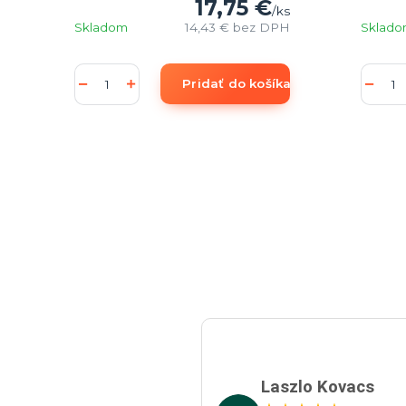
17,75 €
/
ks
Skladom
14,43 €
bez DPH
Sklad
Pridať do košíka
Laszlo Kovacs