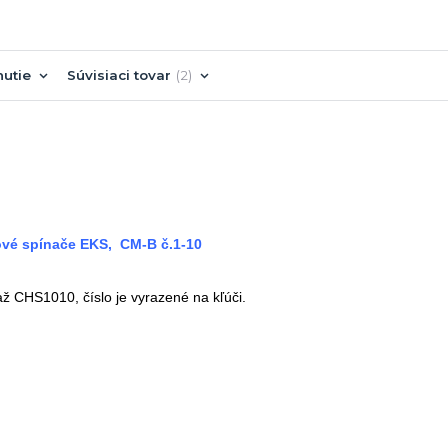
nutie
Súvisiaci tovar
2
ové spínače EKS, CM-B č.1-10
ž CHS1010, číslo je vyrazené na kľúči.