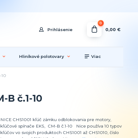
0
0,00 €
Prihlásenie
Hliníkové polotovary
Viac
-10
-B č.1-10
NICE CHS1001 kľúč zámku odblokovania pre motory,
kľúčové spínače EKS, CM-B č.1-10 Nice používa 10 typov
kľúčov vo svojich produktoch CHS1001 až CHS1010, číslo