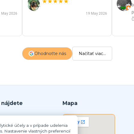
★
★
★
★
★
b
p
 May 2026
19 May 2026
p
Č
m
a
s
z
Ohodnoťte nás
Načítať viac...
p
 nájdete
Mapa
r.o.
ytické účely a v prípade udelenia
lná Streda
s. Nastavenie vlastných preferencií