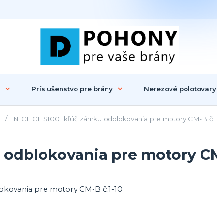
k
Príslušenstvo pre brány
Nerezové polotovary
o
NICE CHS1001 kľúč zámku odblokovania pre motory CM-B č.1
 odblokovania pre motory CM