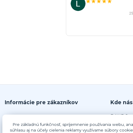
★
★
★
★
★
25
Informácie pre zákazníkov
Kde nás
DANDO, s.
O nás
č.679
Pre základnú funkčnosť, spríjemnenie používania webu, anal
Obchodné podmienky
925 63 Do
súhlasu aj na účely cielenia reklamy využívame súbory cookie