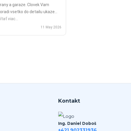
rany a garaze. Clovek Vam
oradi vsetko do detailu ukaze
opripade nadstavy priamo na
ítať viac...
ieste a ked uz nahodou to nejde
11 May 2026
ko v mojom pripade zavolali sme
polu videohor a priamo pomohol
 nadstavenim. Za mna je tento
an jednicka vo svojom obore.
Kontakt
Ing. Daniel Doboš
+421 902331936