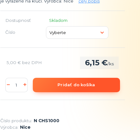
je vyrazené na kľúči. Výrobca: Nice
celý popis
Dostupnosť
Skladom
Číslo
6,15 €
5,00 €
bez DPH
/
ks
Pridať do košíka
Číslo produktu:
N CHS1000
Výrobca:
Nice